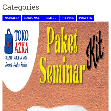
Categories
NARKOBA
NASIONAL
PEMILU
PILPRES
POLITIK