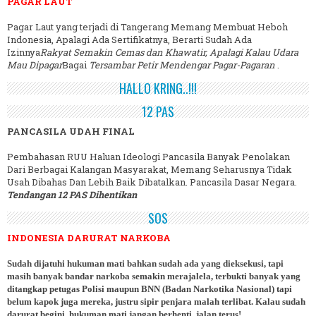
PAGAR LAUT
Pagar Laut yang terjadi di Tangerang Memang Membuat Heboh
Indonesia, Apalagi Ada Sertifikatnya, Berarti Sudah Ada
Izinnya
Rakyat Semakin Cemas dan Khawatir, Apalagi Kalau Udara
Mau Dipagar
Bagai
Tersambar Petir Mendengar Pagar-Pagaran
.
HALLO KRING..!!!
12 PAS
PANCASILA UDAH FINAL
Pembahasan RUU Haluan Ideologi Pancasila Banyak Penolakan
Dari Berbagai Kalangan Masyarakat, Memang Seharusnya Tidak
Usah Dibahas Dan Lebih Baik Dibatalkan. Pancasila Dasar Negara.
Tendangan 12 PAS Dihentikan
SOS
INDONESIA DARURAT NARKOBA
Sudah dijatuhi hukuman mati bahkan sudah ada yang dieksekusi, tapi
masih banyak bandar narkoba semakin merajalela, terbukti banyak yang
ditangkap petugas Polisi maupun BNN (Badan Narkotika Nasional) tapi
belum kapok juga mereka, justru sipir penjara malah terlibat. Kalau sudah
darurat begini, hukuman mati jangan berhenti, jalan terus!.