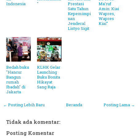
Indonesia
"
Prestasi
Ma’ruf
Satu Tahun
Amin: Kiai
Kepemimpi
Wapres,
nan
Wapres
Jenderal
Kiai”
Listyo Sigit
Bedah buku
KLHK Gelar
"Hancur
Launching
Bangun
Buku Bonita
rumah
Hikayat
Ibadah" di
Sang Raja
Jakarta
← Posting Lebih Baru
Beranda
Posting Lama →
Tidak ada komentar:
Posting Komentar