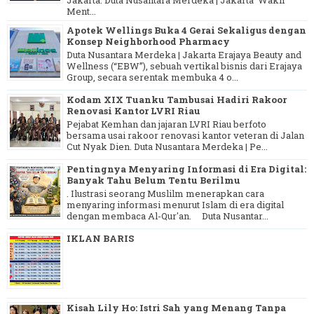
Ment...
Apotek Wellings Buka 4 Gerai Sekaligus dengan
Konsep Neighborhood Pharmacy
Duta Nusantara Merdeka | Jakarta Erajaya Beauty and
Wellness (“EBW”), sebuah vertikal bisnis dari Erajaya
Group, secara serentak membuka 4 o...
Kodam XIX Tuanku Tambusai Hadiri Rakoor
Renovasi Kantor LVRI Riau
Pejabat Kemhan dan jajaran LVRI Riau berfoto
bersama usai rakoor renovasi kantor veteran di Jalan
Cut Nyak Dien. Duta Nusantara Merdeka | Pe...
Pentingnya Menyaring Informasi di Era Digital:
Banyak Tahu Belum Tentu Berilmu
. Ilustrasi seorang Muslilm menerapkan cara
menyaring informasi menurut Islam di era digital
dengan membaca Al-Qur'an. Duta Nusantar...
IKLAN BARIS
Kisah Lily Ho: Istri Sah yang Menang Tanpa