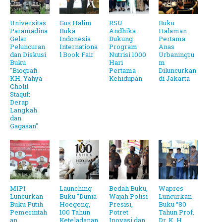
Universitas
Gus Halim
RSU
Buku
Paramadina
Buka
Andhika
Halaman
Gelar
Indonesia
Dukung
Pertama
Peluncuran
Internationa
Program
Anas
dan Diskusi
l Book Fair
Nutrisi 1000
Urbaningru
Buku
Hari
m
"Biografi
Pertama
Diluncurkan
KH. Yahya
Kehidupan
di Jakarta
Cholil
Staquf:
Derap
Langkah
dan
Gagasan"
MIPI
Launching
Bedah Buku,
Wapres
Luncurkan
Buku "Dunia
Wajah Polisi
Luncurkan
Buku Putih
Hoegeng,
Presisi,
Buku “80
Pemerintah
100 Tahun
Potret
Tahun Prof.
an
Keteladanan
Inovasi dan
Dr. K. H.