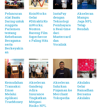
Peluncuran
KoinWorks
InstaPay
Akseleran
Alat Bantu
Gelar
dengan
Mampu
Daring untuk
#DitraktirKo
Teknologi
Jaga NPL
Anggota
inWorks;
Pembayara
Tetap
Parlemen
Nonton
n Real-time
Rendah
tentang
Bareng Film
dari
Kebebasan
Superheroe
Mastercard
Beragama
s Paling Hitz
dan
serta
Vocalink
Berkeyakin
an
Kemudahan
Akseleran
Akseleran
Akulaku
Transaksi
Gandeng
Salurkan
Gelar
Emas
Adira
Pinjaman ke
Ramadhan
Melalui
Insurance
Merchant
Bersama
Aplikasi
Tingkatkan
Tokopedia
Akulaku
TrueMoney
Mitigasi
Risiko NPL