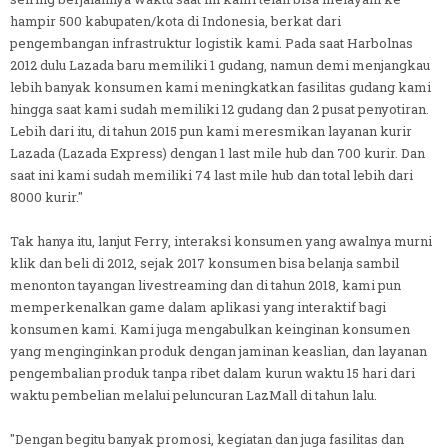
hampir 500 kabupaten/kota di Indonesia, berkat dari
pengembangan infrastruktur logistik kami. Pada saat Harbolnas
2012 dulu Lazada baru memiliki 1 gudang, namun demi menjangkau
lebih banyak konsumen kami meningkatkan fasilitas gudang kami
hingga saat kami sudah memiliki 12 gudang dan 2 pusat penyotiran.
Lebih dari itu, di tahun 2015 pun kami meresmikan layanan kurir
Lazada (Lazada Express) dengan 1 last mile hub dan 700 kurir. Dan
saat ini kami sudah memiliki 74 last mile hub dan total lebih dari
8000 kurir."
Tak hanya itu, lanjut Ferry, interaksi konsumen yang awalnya murni
klik dan beli di 2012, sejak 2017 konsumen bisa belanja sambil
menonton tayangan livestreaming dan di tahun 2018, kami pun
memperkenalkan game dalam aplikasi yang interaktif bagi
konsumen kami. Kami juga mengabulkan keinginan konsumen
yang menginginkan produk dengan jaminan keaslian, dan layanan
pengembalian produk tanpa ribet dalam kurun waktu 15 hari dari
waktu pembelian melalui peluncuran LazMall di tahun lalu.
"Dengan begitu banyak promosi, kegiatan dan juga fasilitas dan