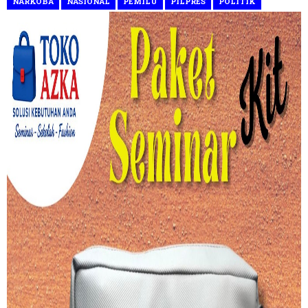
NARKOBA
NASIONAL
PEMILU
PILPRES
POLITIK