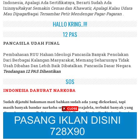
Indonesia, Apalagi Ada Sertifikatnya, Berarti Sudah Ada
Izinnya
Rakyat Semakin Cemas dan Khawatir, Apalagi Kalau Udara
Mau Dipagar
Bagai
Tersambar Petir Mendengar Pagar-Pagaran
.
HALLO KRING..!!!
12 PAS
PANCASILA UDAH FINAL
Pembahasan RUU Haluan Ideologi Pancasila Banyak Penolakan
Dari Berbagai Kalangan Masyarakat, Memang Seharusnya Tidak
Usah Dibahas Dan Lebih Baik Dibatalkan. Pancasila Dasar Negara.
Tendangan 12 PAS Dihentikan
SOS
INDONESIA DARURAT NARKOBA
Sudah dijatuhi hukuman mati bahkan sudah ada yang dieksekusi, tapi
masih banyak bandar narkoba semakin merajalela, terbukti banyak yang
ditangkap petugas Polisi maupun BNN (Badan Narkotika Nasional) tapi
belum kapok juga mereka, justru sipir penjara malah terlibat. Kalau sudah
darurat begini, hukuman mati jangan berhenti, jalan terus!.
QUO VADIS