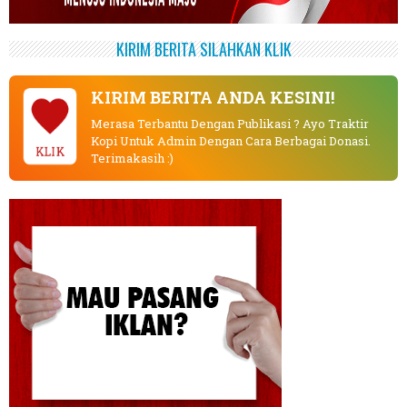
KIRIM BERITA SILAHKAN KLIK
KIRIM BERITA ANDA KESINI!
Merasa Terbantu Dengan Publikasi ? Ayo Traktir
Kopi Untuk Admin Dengan Cara Berbagai Donasi.
KLIK
Terimakasih :)