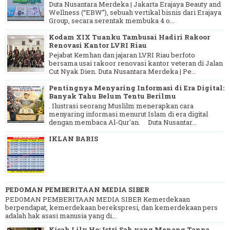
Duta Nusantara Merdeka | Jakarta Erajaya Beauty and
Wellness (“EBW”), sebuah vertikal bisnis dari Erajaya
Group, secara serentak membuka 4 o...
Kodam XIX Tuanku Tambusai Hadiri Rakoor
Renovasi Kantor LVRI Riau
Pejabat Kemhan dan jajaran LVRI Riau berfoto
bersama usai rakoor renovasi kantor veteran di Jalan
Cut Nyak Dien. Duta Nusantara Merdeka | Pe...
Pentingnya Menyaring Informasi di Era Digital:
Banyak Tahu Belum Tentu Berilmu
. Ilustrasi seorang Muslilm menerapkan cara
menyaring informasi menurut Islam di era digital
dengan membaca Al-Qur'an. Duta Nusantar...
IKLAN BARIS
PEDOMAN PEMBERITAAN MEDIA SIBER
PEDOMAN PEMBERITAAN MEDIA SIBER Kemerdekaan
berpendapat, kemerdekaan berekspresi, dan kemerdekaan pers
adalah hak asasi manusia yang di...
Kisah Lily Ho: Istri Sah yang Menang Tanpa