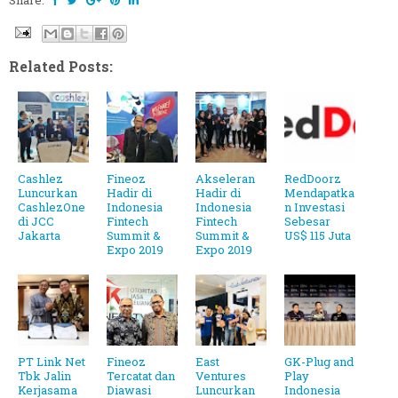
Share:
Related Posts:
Cashlez
Fineoz
Akseleran
RedDoorz
Luncurkan
Hadir di
Hadir di
Mendapatka
CashlezOne
Indonesia
Indonesia
n Investasi
di JCC
Fintech
Fintech
Sebesar
Jakarta
Summit &
Summit &
US$ 115 Juta
Expo 2019
Expo 2019
PT Link Net
Fineoz
East
GK-Plug and
Tbk Jalin
Tercatat dan
Ventures
Play
Kerjasama
Diawasi
Luncurkan
Indonesia