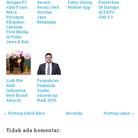
dengan PT
Secara
Eatsy Dining
Pamerkan
Alita Praya
Resmi oleh
Mobile App
18 Startups
Mitra
Otoritas
di EXPO
Percepat
Jasa
DAY 5.0
Ekspansi
Keuangan
Layanan
First Media
di Pulau
Jawa & Bali
Link Net
Penyaluran
Raih
Pinjaman
Indonesia
Usaha
Best Brand
Akseleran
Awards
Naik 319%
← Posting Lebih Baru
Beranda
Posting Lama →
Tidak ada komentar: