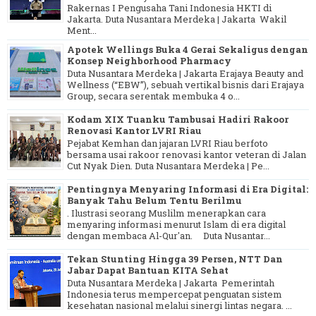
Rakernas I Pengusaha Tani Indonesia HKTI di
Jakarta. Duta Nusantara Merdeka | Jakarta Wakil
Ment...
Apotek Wellings Buka 4 Gerai Sekaligus dengan
Konsep Neighborhood Pharmacy
Duta Nusantara Merdeka | Jakarta Erajaya Beauty and
Wellness (“EBW”), sebuah vertikal bisnis dari Erajaya
Group, secara serentak membuka 4 o...
Kodam XIX Tuanku Tambusai Hadiri Rakoor
Renovasi Kantor LVRI Riau
Pejabat Kemhan dan jajaran LVRI Riau berfoto
bersama usai rakoor renovasi kantor veteran di Jalan
Cut Nyak Dien. Duta Nusantara Merdeka | Pe...
Pentingnya Menyaring Informasi di Era Digital:
Banyak Tahu Belum Tentu Berilmu
. Ilustrasi seorang Muslilm menerapkan cara
menyaring informasi menurut Islam di era digital
dengan membaca Al-Qur'an. Duta Nusantar...
Tekan Stunting Hingga 39 Persen, NTT Dan
Jabar Dapat Bantuan KITA Sehat
Duta Nusantara Merdeka | Jakarta Pemerintah
Indonesia terus mempercepat penguatan sistem
kesehatan nasional melalui sinergi lintas negara. ...