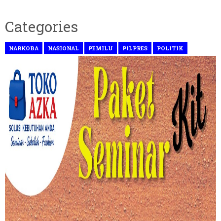
Categories
NARKOBA
NASIONAL
PEMILU
PILPRES
POLITIK