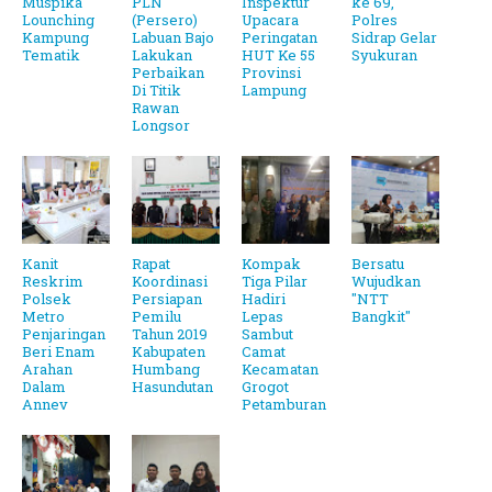
Muspika
PLN
Inspektur
ke 69,
Lounching
(Persero)
Upacara
Polres
Kampung
Labuan Bajo
Peringatan
Sidrap Gelar
Tematik
Lakukan
HUT Ke 55
Syukuran
Perbaikan
Provinsi
Di Titik
Lampung
Rawan
Longsor
Kanit
Rapat
Kompak
Bersatu
Reskrim
Koordinasi
Tiga Pilar
Wujudkan
Polsek
Persiapan
Hadiri
"NTT
Metro
Pemilu
Lepas
Bangkit"
Penjaringan
Tahun 2019
Sambut
Beri Enam
Kabupaten
Camat
Arahan
Humbang
Kecamatan
Dalam
Hasundutan
Grogot
Annev
Petamburan