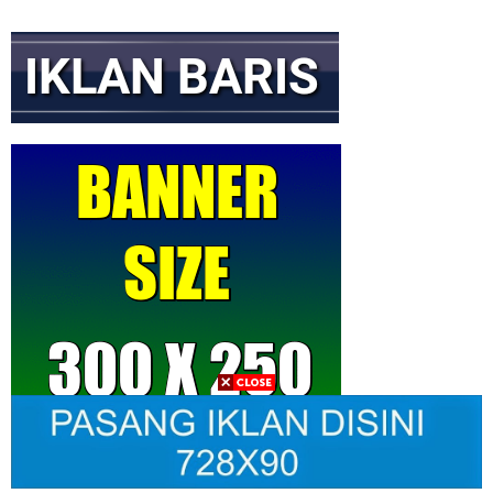
Wapres Gibran Rakabuming di Rokan Hilir Tinjau Sekolah Rusak
Beasiswa PKPA PERATIN Universitas Jakarta: Jembatan Cetak