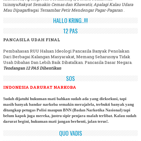
Izinnya
Rakyat Semakin Cemas dan Khawatir, Apalagi Kalau Udara
Mau Dipagar
Bagai
Tersambar Petir Mendengar Pagar-Pagaran
.
HALLO KRING..!!!
12 PAS
PANCASILA UDAH FINAL
Pembahasan RUU Haluan Ideologi Pancasila Banyak Penolakan
Dari Berbagai Kalangan Masyarakat, Memang Seharusnya Tidak
Usah Dibahas Dan Lebih Baik Dibatalkan. Pancasila Dasar Negara.
Tendangan 12 PAS Dihentikan
SOS
INDONESIA DARURAT NARKOBA
Sudah dijatuhi hukuman mati bahkan sudah ada yang dieksekusi, tapi
masih banyak bandar narkoba semakin merajalela, terbukti banyak yang
ditangkap petugas Polisi maupun BNN (Badan Narkotika Nasional) tapi
belum kapok juga mereka, justru sipir penjara malah terlibat. Kalau sudah
darurat begini, hukuman mati jangan berhenti, jalan terus!.
QUO VADIS