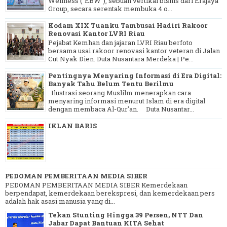
Wellness (“EBW”), sebuah vertikal bisnis dari Erajaya
Group, secara serentak membuka 4 o...
Kodam XIX Tuanku Tambusai Hadiri Rakoor
Renovasi Kantor LVRI Riau
Pejabat Kemhan dan jajaran LVRI Riau berfoto
bersama usai rakoor renovasi kantor veteran di Jalan
Cut Nyak Dien. Duta Nusantara Merdeka | Pe...
Pentingnya Menyaring Informasi di Era Digital:
Banyak Tahu Belum Tentu Berilmu
. Ilustrasi seorang Muslilm menerapkan cara
menyaring informasi menurut Islam di era digital
dengan membaca Al-Qur'an. Duta Nusantar...
IKLAN BARIS
PEDOMAN PEMBERITAAN MEDIA SIBER
PEDOMAN PEMBERITAAN MEDIA SIBER Kemerdekaan
berpendapat, kemerdekaan berekspresi, dan kemerdekaan pers
adalah hak asasi manusia yang di...
Tekan Stunting Hingga 39 Persen, NTT Dan
Jabar Dapat Bantuan KITA Sehat