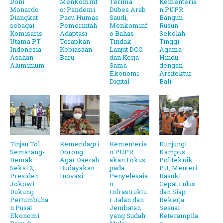
Doni
Menkominf
Terima
Kementeria
Monardo
o: Pandemi
Dubes Arab
n PUPR
Diangkat
Pacu Humas
Saudi,
Bangun
sebagai
Pemerintah
Menkominf
Rusun
Komisaris
Adaptasi
o Bahas
Sekolah
Utama PT
Terapkan
Tindak
Tinggi
Indonesia
Kebiasaan
Lanjut DCO
Agama
Asahan
Baru
dan Kerja
Hindu
Aluminium
Sama
dengan
Ekonomi
Arsitektur
Digital
Bali
Tinjau Tol
Kemendagri
Kementeria
Kunjungi
Semarang-
Dorong
n PUPR
Kampus
Demak
Agar Daerah
akan Fokus
Politeknik
Seksi 2,
Budayakan
pada
PU, Menteri
Presiden
Inovasi
Penyelesaia
Basuki :
Jokowi :
n
Cepat Lulus
Dukung
Infrastruktu
dan Siap
Pertumbuha
r Jalan dan
Bekerja
n Pusat
Jembatan
Sesuai
Ekonomi
yang Sudah
Keterampila