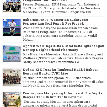
Prosesi Pelantikan DPN Pengusaha Tani Indonesia
HKTI oleh Dr. Sudaryono di Jakarta. Duta Nusantara
Merdeka | Jakarta Himpunan Pengusaha Tan...
Rakernas HKTI: Wamentan Sudaryono
Peringatkan Soal Pungli Fee Proyek
Wamentan Sudaryono memberikan arahan dalam
Rakernas I Pengusaha Tani Indonesia HKTI di
Jakarta. Duta Nusantara Merdeka | Jakarta Wakil
Ment...
Apotek Wellings Buka 4 Gerai Sekaligus dengan
Konsep Neighborhood Pharmacy
Duta Nusantara Merdeka | Jakarta Erajaya Beauty and
Wellness (“EBW”), sebuah vertikal bisnis dari Erajaya
Group, secara serentak membuka 4 o...
Kodam XIX Tuanku Tambusai Hadiri Rakoor
Renovasi Kantor LVRI Riau
Pejabat Kemhan dan jajaran LVRI Riau berfoto
bersama usai rakoor renovasi kantor veteran di Jalan
Cut Nyak Dien. Duta Nusantara Merdeka | Pe...
Pentingnya Menyaring Informasi di Era Digital:
Banyak Tahu Belum Tentu Berilmu
. Ilustrasi seorang Muslilm menerapkan cara
menyaring informasi menurut Islam di era digital