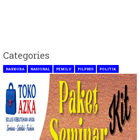
Categories
NARKOBA
NASIONAL
PEMILU
PILPRES
POLITIK