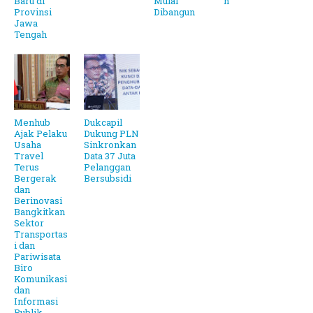
Baru di
Mulai
n
Provinsi
Dibangun
Jawa
Tengah
Menhub
Dukcapil
Ajak Pelaku
Dukung PLN
Usaha
Sinkronkan
Travel
Data 37 Juta
Terus
Pelanggan
Bergerak
Bersubsidi
dan
Berinovasi
Bangkitkan
Sektor
Transportas
i dan
Pariwisata
Biro
Komunikasi
dan
Informasi
Publik