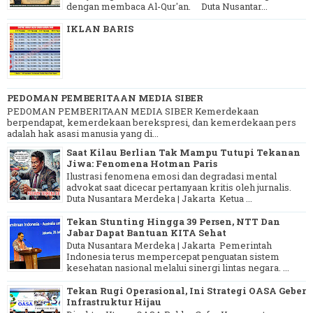
dengan membaca Al-Qur'an. Duta Nusantar...
IKLAN BARIS
PEDOMAN PEMBERITAAN MEDIA SIBER
PEDOMAN PEMBERITAAN MEDIA SIBER Kemerdekaan
berpendapat, kemerdekaan berekspresi, dan kemerdekaan pers
adalah hak asasi manusia yang di...
Saat Kilau Berlian Tak Mampu Tutupi Tekanan
Jiwa: Fenomena Hotman Paris
Ilustrasi fenomena emosi dan degradasi mental
advokat saat dicecar pertanyaan kritis oleh jurnalis.
Duta Nusantara Merdeka | Jakarta Ketua ...
Tekan Stunting Hingga 39 Persen, NTT Dan
Jabar Dapat Bantuan KITA Sehat
Duta Nusantara Merdeka | Jakarta Pemerintah
Indonesia terus mempercepat penguatan sistem
kesehatan nasional melalui sinergi lintas negara. ...
Tekan Rugi Operasional, Ini Strategi OASA Geber
Infrastruktur Hijau