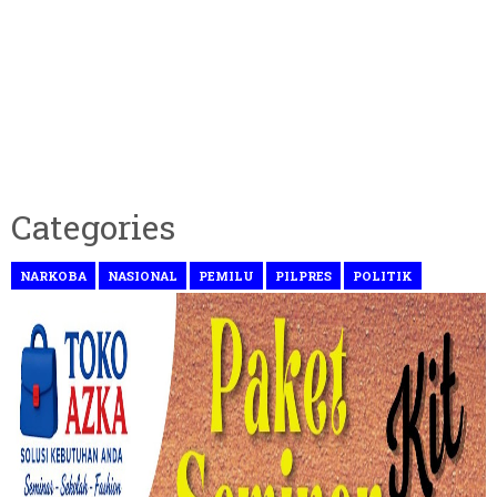
Categories
NARKOBA
NASIONAL
PEMILU
PILPRES
POLITIK