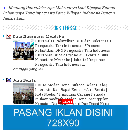
<~
Memang Harus Jelas Apa Maksudnya Laut Dipagar, Karena
Seharusnya Yang Dipagar itu Batas Wilayah Indonesia Dengan
Negara Lain
LINK TERKAIT
Duta Nusantara Merdeka
HKTI Gelar Pelantikan DPN dan Rakernas I
Pengusaha Tani Indonesia
-
*Prosesi
Pelantikan DPN Pengusaha Tani Indonesia
HKTI oleh Dr. Sudaryono di Jakarta.* Duta
Nusantara Merdeka | Jakarta Himpunan
Pengusaha Tani Indonesia ...
2 minggu yang lalu
Juru Berita
PCPM Medan Denai Sukses Gelar Dialog
Interaktif Dan Rapat Kerja
-
*Juru Berita |
Kota Medan* Pimpinan Cabang Pemuda
Muhammadiyah Medan Denai Menggelar
Kegiatan Dialog Interaktif Dan Rapat Kerja
yang dilaksanakan Di Aula ...
3 tahun yang lalu
Media Online Indonesia - MOI
-