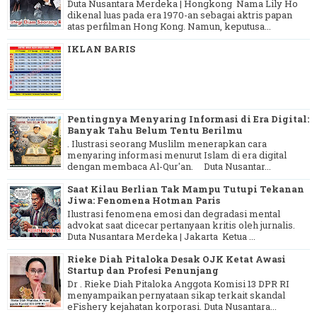
Duta Nusantara Merdeka | Hongkong Nama Lily Ho
dikenal luas pada era 1970-an sebagai aktris papan
atas perfilman Hong Kong. Namun, keputusa...
IKLAN BARIS
Pentingnya Menyaring Informasi di Era Digital:
Banyak Tahu Belum Tentu Berilmu
. Ilustrasi seorang Muslilm menerapkan cara
menyaring informasi menurut Islam di era digital
dengan membaca Al-Qur'an. Duta Nusantar...
Saat Kilau Berlian Tak Mampu Tutupi Tekanan
Jiwa: Fenomena Hotman Paris
Ilustrasi fenomena emosi dan degradasi mental
advokat saat dicecar pertanyaan kritis oleh jurnalis.
Duta Nusantara Merdeka | Jakarta Ketua ...
Rieke Diah Pitaloka Desak OJK Ketat Awasi
Startup dan Profesi Penunjang
Dr . Rieke Diah Pitaloka Anggota Komisi 13 DPR RI
menyampaikan pernyataan sikap terkait skandal
eFishery kejahatan korporasi. Duta Nusantara...