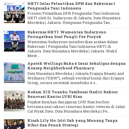
HKTI Gelar Pelantikan DPN dan Rakernas I
Pengusaha Tani Indonesia
Prosesi Pelantikan DPN Pengusaha Tani Indonesia
HKTI oleh Dr. Sudaryono di Jakarta. Duta Nusantara
Merdeka | Jakarta Himpunan Pengusaha Tan...
Rakernas HKTI: Wamentan Sudaryono
Peringatkan Soal Pungli Fee Proyek
Wamentan Sudaryono memberikan arahan dalam
Rakernas I Pengusaha Tani Indonesia HKTI di
Jakarta. Duta Nusantara Merdeka | Jakarta Wakil
Ment...
Apotek Wellings Buka 4 Gerai Sekaligus dengan
Konsep Neighborhood Pharmacy
Duta Nusantara Merdeka | Jakarta Erajaya Beauty and
Wellness (“EBW”), sebuah vertikal bisnis dari Erajaya
Group, secara serentak membuka 4 o...
Kodam XIX Tuanku Tambusai Hadiri Rakoor
Renovasi Kantor LVRI Riau
Pejabat Kemhan dan jajaran LVRI Riau berfoto
bersama usai rakoor renovasi kantor veteran di Jalan
Cut Nyak Dien. Duta Nusantara Merdeka | Pe...
Kisah Lily Ho: Istri Sah yang Menang Tanpa
Ribut dan Penuh Strategi