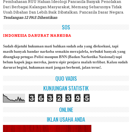
Pembahasan RUU Haluan Ideologi Pancasila Banyak Penolakan
Dari Berbagai Kalangan Masyarakat, Memang Seharusnya Tidak
Usah Dibahas Dan Lebih Baik Dibatalkan. Pancasila Dasar Negara.
Tendangan 12 PAS Dihentikan
SOS
INDONESIA DARURAT NARKOBA
Sudah dijatuhi hukuman mati bahkan sudah ada yang dieksekusi, tapi
masih banyak bandar narkoba semakin merajalela, terbukti banyak yang
ditangkap petugas Polisi maupun BNN (Badan Narkotika Nasional) tapi
belum kapok juga mereka, justru sipir penjara malah terlibat. Kalau sudah
darurat begini, hukuman mati jangan berhenti, jalan terus!.
QUO VADIS
KUNJUNGAN STATISTIK
3
6
3
2
3
9
5
ONLINE
IKLAN USAHA ANDA