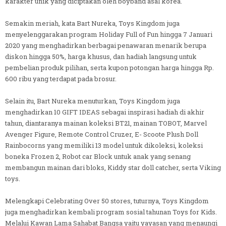
karakter unik yang diciptakan oleh boyband asal korea.
Semakin meriah, kata Bart Nureka, Toys Kingdom juga
menyelenggarakan program Holiday Full of Fun hingga 7 Januari
2020 yang menghadirkan berbagai penawaran menarik berupa
diskon hingga 50%, harga khusus, dan hadiah langsung untuk
pembelian produk pilihan, serta kupon potongan harga hingga Rp.
600 ribu yang terdapat pada brosur.
Selain itu, Bart Nureka menuturkan, Toys Kingdom juga
menghadirkan 10 GIFT IDEAS sebagai inspirasi hadiah di akhir
tahun, diantaranya mainan koleksi BT21, mainan TOBOT, Marvel
Avenger Figure, Remote Control Cruzer, E- Scoote Plush Doll
Rainbocorns yang memiliki 13 model untuk dikoleksi, koleksi
boneka Frozen 2, Robot car Block untuk anak yang senang
membangun mainan dari bloks, Kiddy star doll catcher, serta Viking
toys.
Melengkapi Celebrating Over 50 stores, tuturnya, Toys Kingdom
juga menghadirkan kembali program sosial tahunan Toys for Kids.
Melalui Kawan Lama Sahabat Bangsa yaitu yayasan yang menaungi