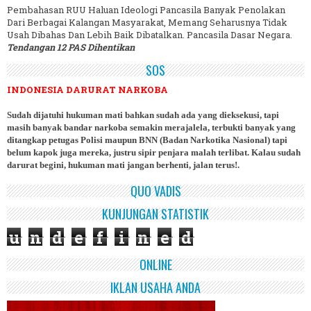
Pembahasan RUU Haluan Ideologi Pancasila Banyak Penolakan
Dari Berbagai Kalangan Masyarakat, Memang Seharusnya Tidak
Usah Dibahas Dan Lebih Baik Dibatalkan. Pancasila Dasar Negara.
Tendangan 12 PAS Dihentikan
SOS
INDONESIA DARURAT NARKOBA
Sudah dijatuhi hukuman mati bahkan sudah ada yang dieksekusi, tapi
masih banyak bandar narkoba semakin merajalela, terbukti banyak yang
ditangkap petugas Polisi maupun BNN (Badan Narkotika Nasional) tapi
belum kapok juga mereka, justru sipir penjara malah terlibat. Kalau sudah
darurat begini, hukuman mati jangan berhenti, jalan terus!.
QUO VADIS
KUNJUNGAN STATISTIK
u
n
d
e
f
i
n
e
d
ONLINE
IKLAN USAHA ANDA