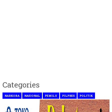
Categories
NARKOBA
NASIONAL
PEMILU
PILPRES
POLITIK