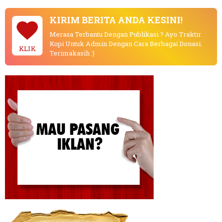
KIRIM BERITA ANDA KESINI!
Merasa Terbantu Dengan Publikasi ? Ayo Traktir
Kopi Untuk Admin Dengan Cara Berbagai Donasi.
KLIK
Terimakasih :)