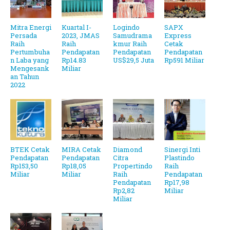
Mitra Energi
Kuartal I-
Logindo
SAPX
Persada
2023, JMAS
Samudrama
Express
Raih
Raih
kmur Raih
Cetak
Pertumbuha
Pendapatan
Pendapatan
Pendapatan
n Laba yang
Rp14.83
US$29,5 Juta
Rp591 Miliar
Mengesank
Miliar
an Tahun
2022
BTEK Cetak
MIRA Cetak
Diamond
Sinergi Inti
Pendapatan
Pendapatan
Citra
Plastindo
Rp153,50
Rp18,05
Propertindo
Raih
Miliar
Miliar
Raih
Pendapatan
Pendapatan
Rp17,98
Rp2,82
Miliar
Miliar