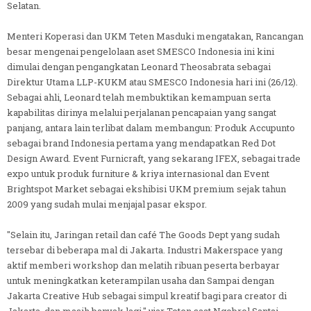
Selatan.
Menteri Koperasi dan UKM Teten Masduki mengatakan, Rancangan
besar mengenai pengelolaan aset SMESCO Indonesia ini kini
dimulai dengan pengangkatan Leonard Theosabrata sebagai
Direktur Utama LLP-KUKM atau SMESCO Indonesia hari ini (26/12).
Sebagai ahli, Leonard telah membuktikan kemampuan serta
kapabilitas dirinya melalui perjalanan pencapaian yang sangat
panjang, antara lain terlibat dalam membangun: Produk Accupunto
sebagai brand Indonesia pertama yang mendapatkan Red Dot
Design Award. Event Furnicraft, yang sekarang IFEX, sebagai trade
expo untuk produk furniture & kriya internasional dan Event
Brightspot Market sebagai ekshibisi UKM premium sejak tahun
2009 yang sudah mulai menjajal pasar ekspor.
"Selain itu, Jaringan retail dan café The Goods Dept yang sudah
tersebar di beberapa mal di Jakarta. Industri Makerspace yang
aktif memberi workshop dan melatih ribuan peserta berbayar
untuk meningkatkan keterampilan usaha dan Sampai dengan
Jakarta Creative Hub sebagai simpul kreatif bagi para creator di
Jakarta, dan masih banyak lagi," ujar Teten saat Ngobrol Santai