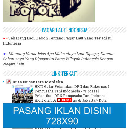
PAGAR LAUT INDONESIA
~>
Sekarang Lagi Heboh Tentang Pagar Laut Yang Terjadi Di
Indonesia
<~
Memang Harus Jelas Apa Maksudnya Laut Dipagar, Karena
Seharusnya Yang Dipagar itu Batas Wilayah Indonesia Dengan
Negara Lain
LINK TERKAIT
Duta Nusantara Merdeka
HKTI Gelar Pelantikan DPN dan Rakernas I
Pengusaha Tani Indonesia
-
*Prosesi
Pelantikan DPN Pengusaha Tani Indonesia
HKTI oleh Dr. Sudaryono di Jakarta.* Duta
Nusantara Merdeka | Jakarta Himpunan
Pengusaha Tani Indonesia ...
2 minggu yang lalu
Juru Berita