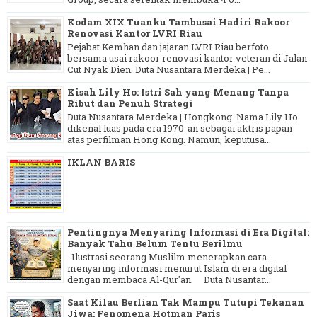
Kodam XIX Tuanku Tambusai Hadiri Rakoor
Renovasi Kantor LVRI Riau
Pejabat Kemhan dan jajaran LVRI Riau berfoto
bersama usai rakoor renovasi kantor veteran di Jalan
Cut Nyak Dien. Duta Nusantara Merdeka | Pe...
Kisah Lily Ho: Istri Sah yang Menang Tanpa
Ribut dan Penuh Strategi
Duta Nusantara Merdeka | Hongkong Nama Lily Ho
dikenal luas pada era 1970-an sebagai aktris papan
atas perfilman Hong Kong. Namun, keputusa...
IKLAN BARIS
Pentingnya Menyaring Informasi di Era Digital:
Banyak Tahu Belum Tentu Berilmu
. Ilustrasi seorang Muslilm menerapkan cara
menyaring informasi menurut Islam di era digital
dengan membaca Al-Qur'an. Duta Nusantar...
Saat Kilau Berlian Tak Mampu Tutupi Tekanan
Jiwa: Fenomena Hotman Paris