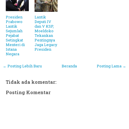
Presiden
Lantik
Prabowo
Deputi IV
Lantik
dan V KSP,
Sejumlah
Moeldoko
Pejabat
Tekankan
Setingkat
Pentingnya
Menteri di
Jaga Legacy
Istana
Presiden
Negara
← Posting Lebih Baru
Beranda
Posting Lama →
Tidak ada komentar:
Posting Komentar