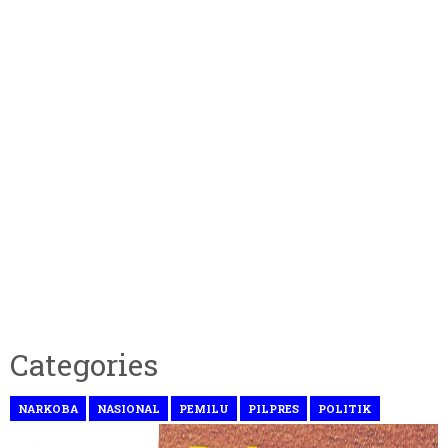
Categories
NARKOBA
NASIONAL
PEMILU
PILPRES
POLITIK