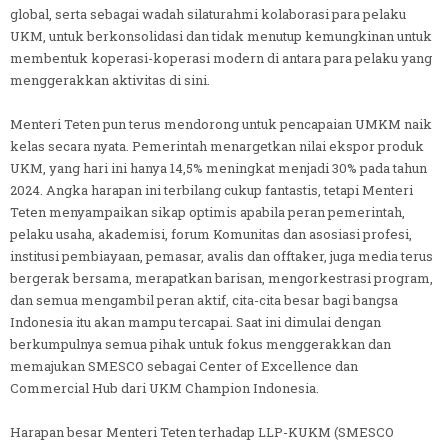
global, serta sebagai wadah silaturahmi kolaborasi para pelaku
UKM, untuk berkonsolidasi dan tidak menutup kemungkinan untuk
membentuk koperasi-koperasi modern di antara para pelaku yang
menggerakkan aktivitas di sini.
Menteri Teten pun terus mendorong untuk pencapaian UMKM naik
kelas secara nyata. Pemerintah menargetkan nilai ekspor produk
UKM, yang hari ini hanya 14,5% meningkat menjadi 30% pada tahun
2024. Angka harapan ini terbilang cukup fantastis, tetapi Menteri
Teten menyampaikan sikap optimis apabila peran pemerintah,
pelaku usaha, akademisi, forum Komunitas dan asosiasi profesi,
institusi pembiayaan, pemasar, avalis dan offtaker, juga media terus
bergerak bersama, merapatkan barisan, mengorkestrasi program,
dan semua mengambil peran aktif, cita-cita besar bagi bangsa
Indonesia itu akan mampu tercapai. Saat ini dimulai dengan
berkumpulnya semua pihak untuk fokus menggerakkan dan
memajukan SMESCO sebagai Center of Excellence dan
Commercial Hub dari UKM Champion Indonesia.
Harapan besar Menteri Teten terhadap LLP-KUKM (SMESCO