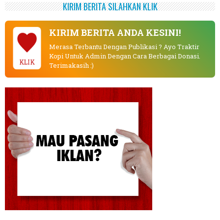
KIRIM BERITA SILAHKAN KLIK
KIRIM BERITA ANDA KESINI!
Merasa Terbantu Dengan Publikasi ? Ayo Traktir
Kopi Untuk Admin Dengan Cara Berbagai Donasi.
KLIK
Terimakasih :)