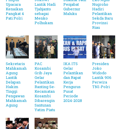
Upacara
Lantik Hadi
Penjabat
Nugroho
Kenaikan
Tjahjanto
Gubernur
Hadiri
Pangkat 4
sebagai
Maluku
Pelantikan
Pati Polri
Menko
Sekda Baru
Polhukam
Provinsi
Riau
Sekretaris
PAC
IKA ITS
Presiden
Mahkamah
Kosambi
Gelar
Joko
Agung
Grib Jaya
Pelantikan
Widodo
Lantik
Gelar
dan Rapat
Lantik 906
Delapan
Pelantikan
Kerja
Perwira
Hakim
Ranting Se-
Pengurus
TNI-Polri
Tinggi
Kecamatan
Pusat
Pengawas
Kosambi
Periode
Mahkamah
Dibarengin
2024-2028
Agung
Santunan
Yatim Piatu