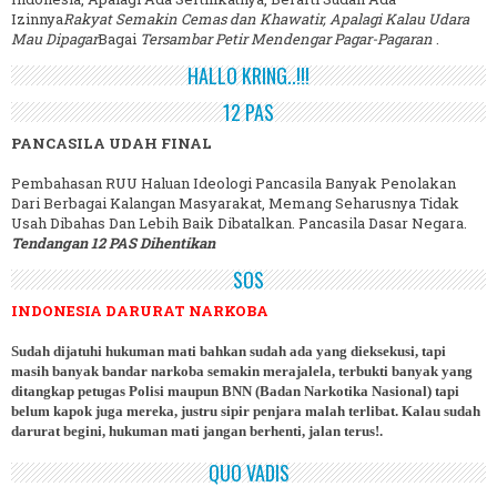
Izinnya
Rakyat Semakin Cemas dan Khawatir, Apalagi Kalau Udara
Mau Dipagar
Bagai
Tersambar Petir Mendengar Pagar-Pagaran
.
HALLO KRING..!!!
12 PAS
PANCASILA UDAH FINAL
Pembahasan RUU Haluan Ideologi Pancasila Banyak Penolakan
Dari Berbagai Kalangan Masyarakat, Memang Seharusnya Tidak
Usah Dibahas Dan Lebih Baik Dibatalkan. Pancasila Dasar Negara.
Tendangan 12 PAS Dihentikan
SOS
INDONESIA DARURAT NARKOBA
Sudah dijatuhi hukuman mati bahkan sudah ada yang dieksekusi, tapi
masih banyak bandar narkoba semakin merajalela, terbukti banyak yang
ditangkap petugas Polisi maupun BNN (Badan Narkotika Nasional) tapi
belum kapok juga mereka, justru sipir penjara malah terlibat. Kalau sudah
darurat begini, hukuman mati jangan berhenti, jalan terus!.
QUO VADIS