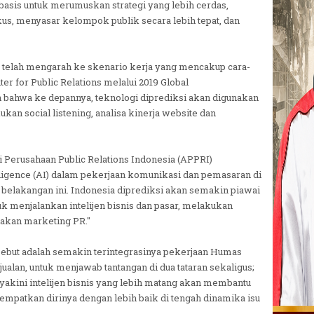
 basis untuk merumuskan strategi yang lebih cerdas,
, menyasar kelompok publik secara lebih tepat, dan
a telah mengarah ke skenario kerja yang mencakup cara-
ter for Public Relations melalui 2019 Global
bahwa ke depannya, teknologi diprediksi akan digunakan
an social listening, analisa kinerja website dan
 Perusahaan Public Relations Indonesia (APPRI)
elligence (AI) dalam pekerjaan komunikasi dan pemasaran di
belakangan ini. Indonesia diprediksi akan semakin piawai
k menjalankan intelijen bisnis dan pasar, melakukan
nakan marketing PR."
sebut adalah semakin terintegrasinya pekerjaan Humas
alan, untuk menjawab tantangan di dua tataran sekaligus;
akini intelijen bisnis yang lebih matang akan membantu
empatkan dirinya dengan lebih baik di tengah dinamika isu