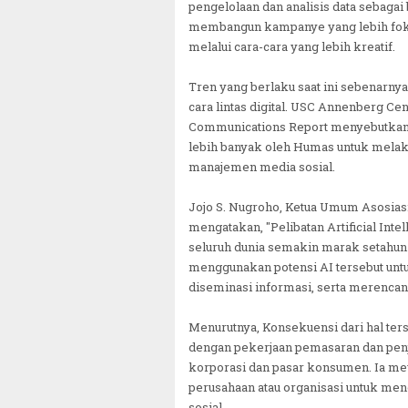
pengelolaan dan analisis data sebagai
membangun kampanye yang lebih fokus
melalui cara-cara yang lebih kreatif.
Tren yang berlaku saat ini sebenarny
cara lintas digital. USC Annenberg Cen
Communications Report menyebutkan 
lebih banyak oleh Humas untuk melakuk
manajemen media sosial.
Jojo S. Nugroho, Ketua Umum Asosiasi
mengatakan, "Pelibatan Artificial Int
seluruh dunia semakin marak setahun 
menggunakan potensi AI tersebut untu
diseminasi informasi, serta merenca
Menurutnya, Konsekuensi dari hal ter
dengan pekerjaan pemasaran dan penju
korporasi dan pasar konsumen. Ia mey
perusahaan atau organisasi untuk men
sosial.