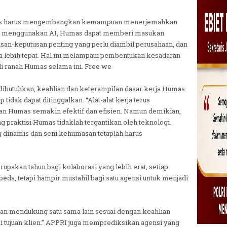
umas harus mengembangkan kemampuan menerjemahkan
ngan menggunakan AI, Humas dapat memberi masukan
san-keputusan penting yang perlu diambil perusahaan, dan
 lebih tepat. Hal ini melampaui pembentukan kesadaran
 ranah Humas selama ini. Free we
 dibutuhkan, keahlian dan keterampilan dasar kerja Humas
tidak dapat ditinggalkan. “Alat-alat kerja terus
n Humas semakin efektif dan efisien. Namun demikian,
 praktisi Humas tidaklah tergantikan oleh teknologi.
ng dinamis dan seni kehumasan tetaplah harus
pakan tahun bagi kolaborasi yang lebih erat, setiap
da, tetapi hampir mustahil bagi satu agensi untuk menjadi
dan mendukung satu sama lain sesuai dengan keahlian
tujuan klien.” APPRI juga memprediksikan agensi yang