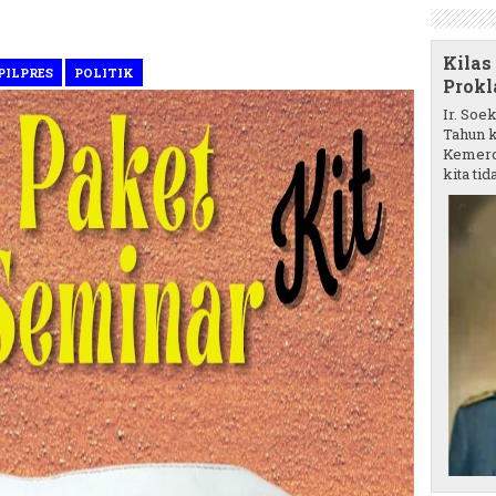
Kilas
PILPRES
POLITIK
Prokl
Ir. Soe
Tahun k
Kemerd
kita tida