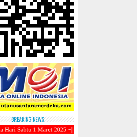
BREAKING NEWS
ret 2025 ~||~ 1 Syawal Jatuh Pada Tanggal 31 Maret 