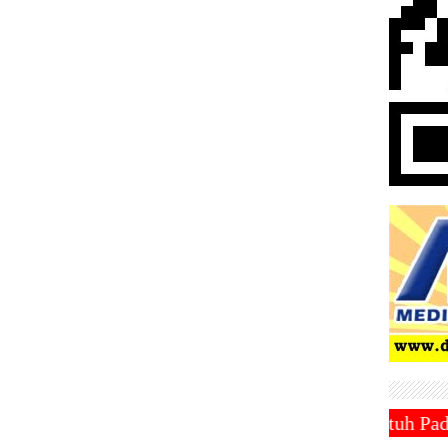
1 Ramadhan 1446 Hijriah Jatuh Pada Hari Sabtu 1 Ma