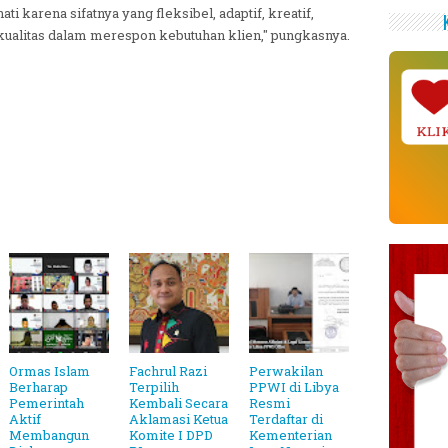
i karena sifatnya yang fleksibel, adaptif, kreatif,
rkualitas dalam merespon kebutuhan klien," pungkasnya.
KLI
Ormas Islam
Fachrul Razi
Perwakilan
Berharap
Terpilih
PPWI di Libya
Pemerintah
Kembali Secara
Resmi
Aktif
Aklamasi Ketua
Terdaftar di
Membangun
Komite I DPD
Kementerian