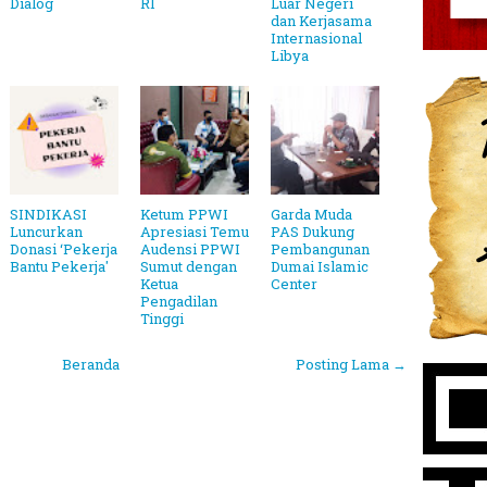
Dialog
RI
Luar Negeri
dan Kerjasama
Internasional
Libya
SINDIKASI
Ketum PPWI
Garda Muda
Luncurkan
Apresiasi Temu
PAS Dukung
Donasi ‘Pekerja
Audensi PPWI
Pembangunan
Bantu Pekerja'
Sumut dengan
Dumai Islamic
Ketua
Center
Pengadilan
Tinggi
Beranda
Posting Lama →