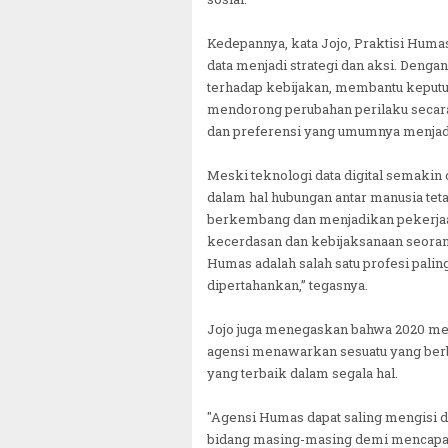
Kedepannya, kata Jojo, Praktisi H
data menjadi strategi dan aksi. De
terhadap kebijakan, membantu keputu
mendorong perubahan perilaku secara
dan preferensi yang umumnya menjadi
Meski teknologi data digital semakin
dalam hal hubungan antar manusia tetap 
berkembang dan menjadikan pekerjaa
kecerdasan dan kebijaksanaan seorang
Humas adalah salah satu profesi pali
dipertahankan,” tegasnya.
Jojo juga menegaskan bahwa 2020 meru
agensi menawarkan sesuatu yang berbe
yang terbaik dalam segala hal.
"Agensi Humas dapat saling mengisi 
bidang masing-masing demi mencapai 