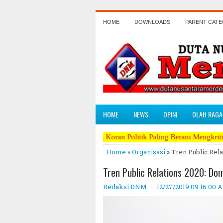
HOME
DOWNLOADS
PARENT CAT
HOME
NEWS
OPINI
OLAH RAGA
mpil Beda, Koran Politik Paling Berani Mengkritik Terpanas dan Pera
Home
»
Organisasi
» Tren Public Rel
Tren Public Relations 2020: Do
Redaksi DNM
12/27/2019 09:16:00 