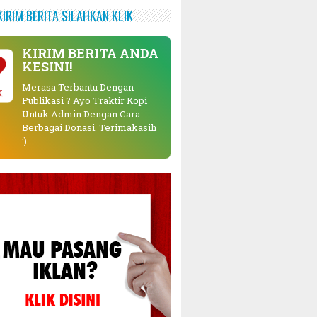
KIRIM BERITA SILAHKAN KLIK
KIRIM BERITA ANDA
KESINI!
Merasa Terbantu Dengan
K
Publikasi ? Ayo Traktir Kopi
Untuk Admin Dengan Cara
Berbagai Donasi. Terimakasih
:)