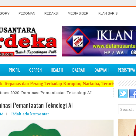
EGORY
PEDOMAN
REDAKSI
MEDIA SIBER
IKLAN BARIS
PROFIL
CERPEN
HEALTH
DAERAH
DAKWAH
PERISTIWA
ng Terhadap Koruptor, Narkoba, Teroris Musuh Rakyat ~~~~~>>>>> Kami 
ations 2020: Dominasi Pemanfaatan Teknologi AI
minasi Pemanfaatan Teknologi AI
AM
Tidak ada komentar