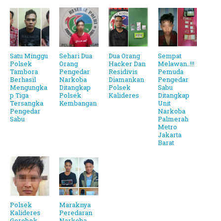
Satu Minggu
Sehari Dua
Dua Orang
Sempat
Polsek
Orang
Hacker Dan
Melawan..!!!
Tambora
Pengedar
Residivis
Pemuda
Berhasil
Narkoba
Diamankan
Pengedar
Mengungka
Ditangkap
Polsek
Sabu
p Tiga
Polsek
Kalideres
Ditangkap
Tersangka
Kembangan
Unit
Pengedar
Narkoba
Sabu
Palmerah
Metro
Jakarta
Barat
Polsek
Maraknya
Kalideres
Peredaran
Gerebek
Narkoba,