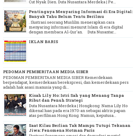
Cut Nyak Dien. Duta Nusantara Merdeka | Pe...
Pentingnya Menyaring Informasi di Era Digital:
Banyak Tahu Belum Tentu Berilmu
. Ilustrasi seorang Muslilm menerapkan cara
menyaring informasi menurut Islam di era digital
dengan membaca Al-Qur'an. Duta Nusantar...
IKLAN BARIS
PEDOMAN PEMBERITAAN MEDIA SIBER
PEDOMAN PEMBERITAAN MEDIA SIBER Kemerdekaan
berpendapat, kemerdekaan berekspresi, dan kemerdekaan pers
adalah hak asasi manusia yang di...
Kisah Lily Ho: Istri Sah yang Menang Tanpa
Ribut dan Penuh Strategi
Duta Nusantara Merdeka | Hongkong Nama Lily Ho
dikenal luas pada era 1970-an sebagai aktris papan
atas perfilman Hong Kong. Namun, keputusa...
Saat Kilau Berlian Tak Mampu Tutupi Tekanan
Jiwa: Fenomena Hotman Paris
Ilustrasi fenomena emosi dan degradasi mental