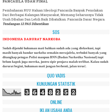
PANCASILA UDAH FINAL
Pembahasan RUU Haluan Ideologi Pancasila Banyak Penolakan
Dari Berbagai Kalangan Masyarakat, Memang Seharusnya Tidak
Usah Dibahas Dan Lebih Baik Dibatalkan. Pancasila Dasar Negara.
Tendangan 12 PAS Dihentikan
SOS
INDONESIA DARURAT NARKOBA
Sudah dijatuhi hukuman mati bahkan sudah ada yang dieksekusi, tapi
masih banyak bandar narkoba semakin merajalela, terbukti banyak yang
ditangkap petugas Polisi maupun BNN (Badan Narkotika Nasional) tapi
belum kapok juga mereka, justru sipir penjara malah terlibat. Kalau sudah
darurat begini, hukuman mati jangan berhenti, jalan terus!.
QUO VADIS
KUNJUNGAN STATISTIK
3
6
4
8
2
5
2
ONLINE
IKLAN USAHA ANDA