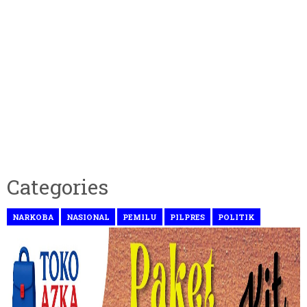
Categories
NARKOBA
NASIONAL
PEMILU
PILPRES
POLITIK