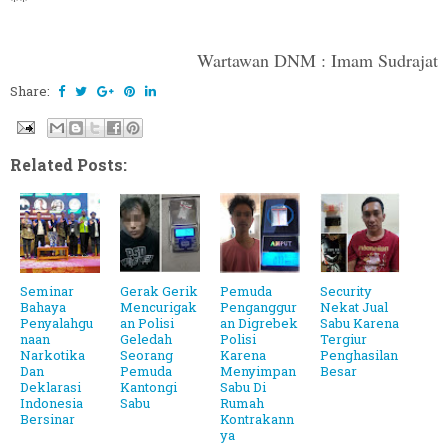
Wartawan DNM : Imam Sudrajat
Share:
Related Posts:
Seminar
Gerak Gerik
Pemuda
Security
Bahaya
Mencurigak
Penganggur
Nekat Jual
Penyalahgu
an Polisi
an Digrebek
Sabu Karena
naan
Geledah
Polisi
Tergiur
Narkotika
Seorang
Karena
Penghasilan
Dan
Pemuda
Menyimpan
Besar
Deklarasi
Kantongi
Sabu Di
Indonesia
Sabu
Rumah
Bersinar
Kontrakann
ya