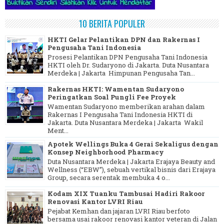
10 BERITA POPULER
HKTI Gelar Pelantikan DPN dan Rakernas I
Pengusaha Tani Indonesia
Prosesi Pelantikan DPN Pengusaha Tani Indonesia
HKTI oleh Dr. Sudaryono di Jakarta. Duta Nusantara
Merdeka | Jakarta Himpunan Pengusaha Tan...
Rakernas HKTI: Wamentan Sudaryono
Peringatkan Soal Pungli Fee Proyek
Wamentan Sudaryono memberikan arahan dalam
Rakernas I Pengusaha Tani Indonesia HKTI di
Jakarta. Duta Nusantara Merdeka | Jakarta Wakil
Ment...
Apotek Wellings Buka 4 Gerai Sekaligus dengan
Konsep Neighborhood Pharmacy
Duta Nusantara Merdeka | Jakarta Erajaya Beauty and
Wellness (“EBW”), sebuah vertikal bisnis dari Erajaya
Group, secara serentak membuka 4 o...
Kodam XIX Tuanku Tambusai Hadiri Rakoor
Renovasi Kantor LVRI Riau
Pejabat Kemhan dan jajaran LVRI Riau berfoto
bersama usai rakoor renovasi kantor veteran di Jalan