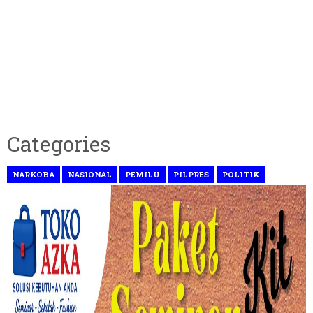
Categories
NARKOBA
NASIONAL
PEMILU
PILPRES
POLITIK