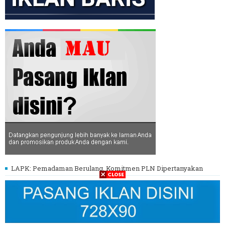
LAPK: Pemadaman Berulang, Komitmen PLN Dipertanyakan
Affandi Affan Ditetapkan Ketua IKA UMMAS, Alumni Siap Kawal
Kasus Pratu Farkhan
Sekretaris DPW PAN Sumut Minta Penanganan Banjir Fokus ke
Korban dan Hindari Provokasi Publik