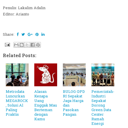
Penulis: Lakalim Adalin
Editor: Arianto
Share:
Related Posts:
Metrodata
Alasan
BULOG-DPD
Pemerintah-
Luncurkan
Kenapa
RI Sepakat
Industri
MEGAROCK
Uang
Jaga Harga
Sepakat
, Solusi Al
Enggak Mau
dan
Dorong
Paling
Berteman
Pasokan
Green Data
Praktis
dengan
Pangan
Center
Kamu
Ramah
Energi