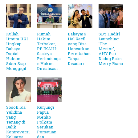
Kuliah
Rumah
Bahaya! 6
SBY Hadiri
Umum UKI
Hakim
Hal Kecil
Launching
Ungkap
Terbakar,
yang Bisa
'The
Bahaya
PP IKAHI:
Hancurkan
Mentor',
Digital:
Saatnya
Pernikahan
AHY Puji
Hukum
Perlindunga
Tanpa
Dialog Batin
Siber Siap
n Hakim
Disadari
Merry Riana
Menggigit
Direalisasi
Sosok Ida
Kunjungi
Yulidina
Papua,
yang
Menko
Tenang di
Polkam
Balik
Serukan
Kontroversi
Persatuan
Keluarga
dan