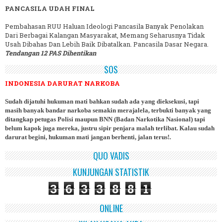
PANCASILA UDAH FINAL
Pembahasan RUU Haluan Ideologi Pancasila Banyak Penolakan
Dari Berbagai Kalangan Masyarakat, Memang Seharusnya Tidak
Usah Dibahas Dan Lebih Baik Dibatalkan. Pancasila Dasar Negara.
Tendangan 12 PAS Dihentikan
SOS
INDONESIA DARURAT NARKOBA
Sudah dijatuhi hukuman mati bahkan sudah ada yang dieksekusi, tapi
masih banyak bandar narkoba semakin merajalela, terbukti banyak yang
ditangkap petugas Polisi maupun BNN (Badan Narkotika Nasional) tapi
belum kapok juga mereka, justru sipir penjara malah terlibat. Kalau sudah
darurat begini, hukuman mati jangan berhenti, jalan terus!.
QUO VADIS
KUNJUNGAN STATISTIK
3
6
3
3
8
8
1
ONLINE