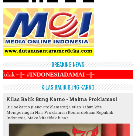
BREAKING NEWS
IADAMAI
~||~
KILAS BALIK BUNG KARNO
Kilas Balik Bung Karno - Makna Proklamasi
Ir. Soekarno (Sang Proklamator) Setiap Tahun kita
Memperingati Hari Proklamasi Kemerdekaan Republik
Indonesia, Maka kita tidak bisa t...