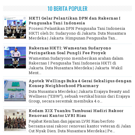
10 BERITA POPULER
HKTI Gelar Pelantikan DPN dan Rakernas I
Pengusaha Tani Indonesia
Prosesi Pelantikan DPN Pengusaha Tani Indonesia
HKTI oleh Dr. Sudaryono di Jakarta. Duta Nusantara
Merdeka | Jakarta Himpunan Pengusaha Tan...
Rakernas HKTI: Wamentan Sudaryono
Peringatkan Soal Pungli Fee Proyek
Wamentan Sudaryono memberikan arahan dalam
Rakernas I Pengusaha Tani Indonesia HKTI di
Jakarta. Duta Nusantara Merdeka | Jakarta Wakil
Ment...
Apotek Wellings Buka 4 Gerai Sekaligus dengan
Konsep Neighborhood Pharmacy
Duta Nusantara Merdeka | Jakarta Erajaya Beauty and
Wellness (“EBW”), sebuah vertikal bisnis dari Erajaya
Group, secara serentak membuka 4 o...
Kodam XIX Tuanku Tambusai Hadiri Rakoor
Renovasi Kantor LVRI Riau
Pejabat Kemhan dan jajaran LVRI Riau berfoto
bersama usai rakoor renovasi kantor veteran di Jalan
Cut Nyak Dien. Duta Nusantara Merdeka | Pe...