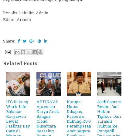
Penulis: Lakalim Adalin
Editor: Arianto
Share:
Related Posts:
IFG Dukung
APTIKNAS
Korupsi
Andi Saputra
Work-Life
Apresiasi
Harus
Resmi Jadi
Balance
Karya Anak
Dihapus,
Hakim
Karyawan
Bangsa
Prabowo
Tipikor: Dari
Lewat
Cloud
Dukung RUU
Jurnalis
Fasilitas Day
Nusantara
Perampasan
Hukum ke
Care di
Bersaing
Aset Segera
Pengadil
Momen
Dengan
Disahkan
Berintegrita