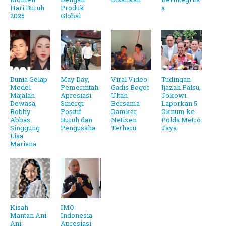
Hari Buruh
Produk
s
2025
Global
Dunia Gelap
May Day,
Viral Video
Tudingan
Model
Pemerintah
Gadis Bogor
Ijazah Palsu,
Majalah
Apresiasi
Ultah
Jokowi
Dewasa,
Sinergi
Bersama
Laporkan 5
Robby
Positif
Damkar,
Oknum ke
Abbas
Buruh dan
Netizen
Polda Metro
Singgung
Pengusaha
Terharu
Jaya
Lisa
Mariana
Kisah
IMO-
Mantan Ani-
Indonesia
Ani:
Apresiasi