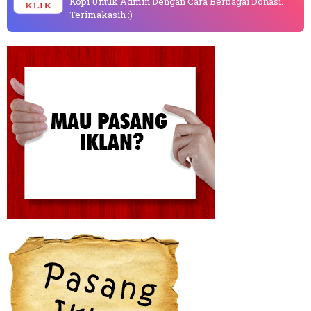
Kopi Untuk Admin Dengan Cara Berbagai Donasi.
KLIK
Terimakasih :)