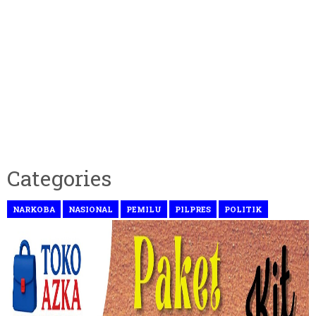
Categories
NARKOBA
NASIONAL
PEMILU
PILPRES
POLITIK