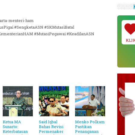
karta-menteri-ham
sPigai #SengketaASN #SKMutasiBatal
#KementerianHAM #MutasiPegawai #KeadilanASN
KLI
Ketua MA
Said Iqbal
Menko Polkam
Sunarto:
Bahas Revisi
Pastikan
Keterbatasan
Permenaker
Penanganan