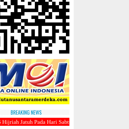
BREAKING NEWS
da Hari Sabtu 1 Maret 2025 ~||~ 1 Syawal Jatuh Pad