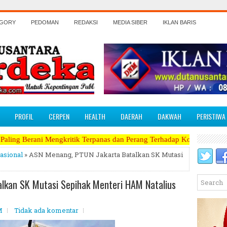
EGORY
PEDOMAN
REDAKSI
MEDIA SIBER
IKLAN BARIS
PROFIL
CERPEN
HEALTH
DAERAH
DAKWAH
PERISTIWA
gkritik Terpanas dan Perang Terhadap Koruptor, Narkoba, Teroris Mus
asional
» ASN Menang, PTUN Jakarta Batalkan SK Mutasi
lkan SK Mutasi Sepihak Menteri HAM Natalius
M
Tidak ada komentar