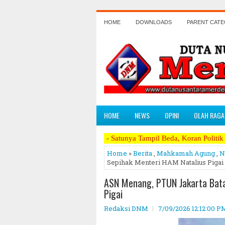
HOME
DOWNLOADS
PARENT CAT
HOME
NEWS
OPINI
OLAH RAGA
Satu - Satunya Tampil Beda, Koran Politik Paling Berani Men
Home
»
Berita
,
Mahkamah Agung
,
N
Sepihak Menteri HAM Natalius Pigai
ASN Menang, PTUN Jakarta Bata
Pigai
Redaksi DNM
7/09/2026 12:12:00 P