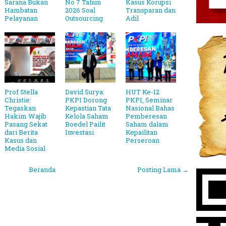
Sarana Bukan
No 7 Tahun
Kasus Korupsi
Hambatan
2026 Soal
Transparan dan
Pelayanan
Outsourcing
Adil
Prof Stella
David Surya:
HUT Ke-12
Christie:
PKPI Dorong
PKPI, Seminar
Tegaskan
Kepastian Tata
Nasional Bahas
Hakim Wajib
Kelola Saham
Pemberesan
Pasang Sekat
Boedel Pailit
Saham dalam
dari Berita
Investasi
Kepailitan
Kasus dan
Perseroan
Media Sosial
Beranda
Posting Lama →