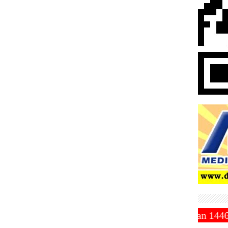
ammadiyah Tetapkan 1 Ramadhan 1446 Hijriah Jatuh Pa