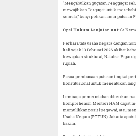
"Mengabulkan gugatan Penggugat selu
mewajibkan Tergugat untuk merehabili
semula," bunyi petikan amar putusan 
Opsi Hukum Lanjutan untuk Kem
Perkara tata usaha negara dengan no
kali sejak 13 Februari 2026 akibat keb
kewajiban struktural, Natalius Pigai 
rupiah.
Pasca-pembacaan putusan tingkat per
konstitusional untuk menentukan la
Lembaga pemerintahan diberikan ruan
komprehensif. Menteri HAM dapat me
memulihkan posisi pegawai, atau men
Usaha Negara (PTTUN) Jakarta apabil
hakim.