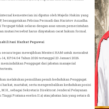
nternal kementerian ini diputus oleh Majelis Hakim yang
, beranggotakan Febrina Permadi dan Haristov Aszadha.
i Tergugat tidak selaras dengan asas umum pemerintahan
n mutasi tersebut harus dinyatakan cacat hukum formal.
abilitasi Harkat Pegawai
im secara tegas mewajibkan Menteri HAM untuk mencabut
, KP.04.04 Tahun 2026 tertanggal 23 Januari 2026.
a memindahkan Penggugat dari jabatan manajerial
 tertentu.
jibkan melakukan pemulihan penuh kedudukan Penggugat.
i harkat, martabat, serta mengembalikan kedudukan posisi
., M.H., sebagai Sekretaris Direktorat Jenderal Pelayanan
inggi Pratama eselon II.a) atau jabatan lain yang setara di