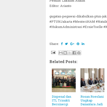
Penulis: Lakalim Adalin
Editor: Arianto
gugatan-pegawai-dikabulkan-ptun-ja
#PTUNJakarta #MenteriHAM #Nataliu
#HukumAdministrasi #ErnieToelle 
Share:
Related Posts:
Dispenal dan
Rosan Roeslani
ITL Trisakti
Ungkap
Bersinergi
Danantara Jadi