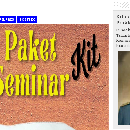
Kilas
PILPRES
POLITIK
Prokl
Ir. Soe
Tahun k
Kemerd
kita tida