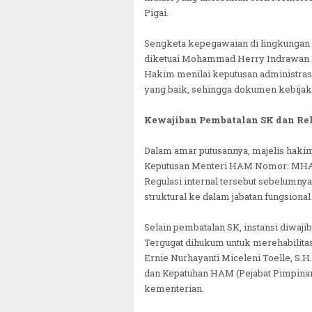
Pigai.
Sengketa kepegawaian di lingkungan i
diketuai Mohammad Herry Indrawan P
Hakim menilai keputusan administras
yang baik, sehingga dokumen kebijaka
Kewajiban Pembatalan SK dan Reh
Dalam amar putusannya, majelis hak
Keputusan Menteri HAM Nomor: MHA-14
Regulasi internal tersebut sebelumny
struktural ke dalam jabatan fungsional
Selain pembatalan SK, instansi diwa
Tergugat dihukum untuk merehabilitas
Ernie Nurhayanti Miceleni Toelle, S.H
dan Kepatuhan HAM (Pejabat Pimpinan T
kementerian.