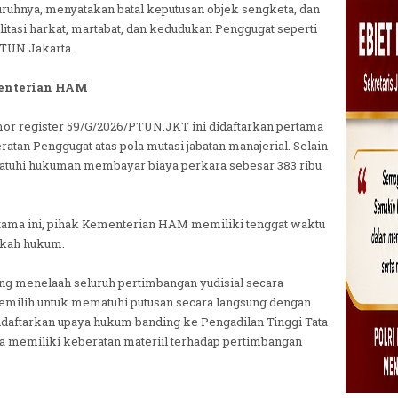
ruhnya, menyatakan batal keputusan objek sengketa, dan
tasi harkat, martabat, dan kedudukan Penggugat seperti
PTUN Jakarta.
enterian HAM
mor register 59/G/2026/PTUN.JKT ini didaftarkan pertama
eratan Penggugat atas pola mutasi jabatan manajerial. Selain
dijatuhi hukuman membayar biaya perkara sebesar 383 ribu
tama ini, pihak Kementerian HAM memiliki tenggat waktu
ngkah hukum.
g menelaah seluruh pertimbangan yudisial secara
milih untuk mematuhi putusan secara langsung dengan
daftarkan upaya hukum banding ke Pengadilan Tinggi Tata
a memiliki keberatan materiil terhadap pertimbangan