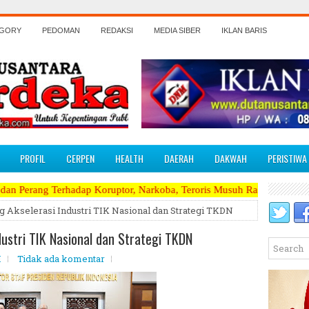
EGORY
PEDOMAN
REDAKSI
MEDIA SIBER
IKLAN BARIS
PROFIL
CERPEN
HEALTH
DAERAH
DAKWAH
PERISTIWA
adap Koruptor, Narkoba, Teroris Musuh Rakyat ~~~~~>>>>> Kami Menerim
Akselerasi Industri TIK Nasional dan Strategi TKDN
ustri TIK Nasional dan Strategi TKDN
M
Tidak ada komentar