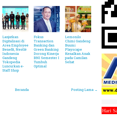
Lanjutkan
Fokus
Lemonilo
Digitalisasi di
Transaction
Chimi Gandeng
Area Employee
Banking dan
Buumi
Benefit, Nestlé
Green Banking
Playscape
Indonesia
Dorong Kinerja
Kenalkan Anak
Gandeng
BNI Semester I
pada Camilan
Tokopedia
Tumbuh
Sehat
Luncurkan e-
Optimal
Staff Shop
Beranda
Posting Lama →
adhan 1446 Hijriah Jatuh Pada Hari Sabtu 1 Maret 20