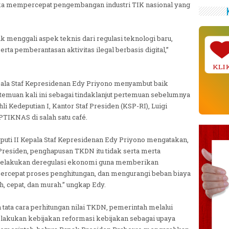
ka mempercepat pengembangan industri TIK nasional yang
k menggali aspek teknis dari regulasi teknologi baru,
erta pemberantasan aktivitas ilegal berbasis digital,”
KLI
Kepala Staf Kepresidenan Edy Priyono menyambut baik
emuan kali ini sebagai tindaklanjut pertemuan sebelumnya
hli Kedeputian I, Kantor Staf Presiden (KSP-RI), Luigi
TIKNAS di salah satu café.
eputi II Kepala Staf Kepresidenan Edy Priyono mengatakan,
residen, penghapusan TKDN itu tidak serta merta
melakukan deregulasi ekonomi guna memberikan
rcepat proses penghitungan, dan mengurangi beban biaya
, cepat, dan murah.” ungkap Edy.
tata cara perhitungan nilai TKDN, pemerintah melalui
lakukan kebijakan reformasi kebijakan sebagai upaya