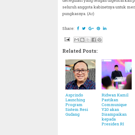
deregulasi yang tengah digencarkan
seluruh anggota kabinetnya untuk memb
pungkasnya. (Ar)
Share:
Related Posts:
Asprindo
Ridwan Kamil
Launching
Pastikan
Program
Communique
Sistem Resi
Y20 akan
Gudang
Disampaikan
kepada
Presiden RI