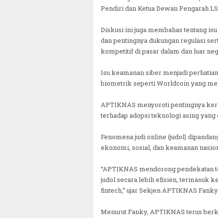
Pendiri dan Ketua Dewan Pengarah LS
Diskusi ini juga membahas tentang i
dan pentingnya dukungan regulasi ser
kompetitif di pasar dalam dan luar neg
Isu keamanan siber menjadi perhatian
biometrik seperti Worldcoin yang men
APTIKNAS menyoroti pentingnya kera
terhadap adopsi teknologi asing yang
Fenomena judi online (judol) dipanda
ekonomi, sosial, dan keamanan nasion
“APTIKNAS mendorong pendekatan tek
judol secara lebih efisien, termasuk k
fintech,” ujar Sekjen APTIKNAS Fanky
Menurut Fanky, APTIKNAS terus ber