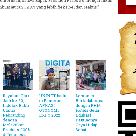
 pemerintah, bahwa Bapak Presiden Prabowo mengarahkan
uat aturan TKDN yang lebih fleksibel dan realitis.”
Rayakan Hari
UNINET hadir
Lemonilo
Jadi ke-50,
di Pameran
Berkolaborasi
Indolok Bakti
APKASI
dengan PHM
Utama
OTONOMI
Hotels Gelar
Rebranding
EXPO 2022
Edukasi
dengan
Pentingnya
Melakukan
Gaya Hidup
Produksi 100%
Sehat
di Indonesia