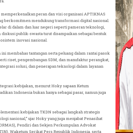
ra.
 memperkenalkan peran dan visi organisasi APTIKNAS
ng berkomitmen mendukung transformasi digital nasional.
elar di dalam dan luar negeri seperti pameran teknologi,
 diskusi publik-swasta turut disampaikan sebagai bentuk
sistem inovasi nasional.
ni membahas tantangan serta peluang dalam rantai pasok
 seperti riset, pengembangan SDM, dan manufaktur perangkat,
, integrasi solusi, dan penerapan teknologi dalam layanan
 integrasi kebijakan, menurut Hoky sapaan Ketum
dikan Indonesia bukan hanya sebagai pasar, namun juga
mentasi kebijakan TKDN sebagai langkah strategis
gi nasional,” ujar Hoky yang juga menjabat Penasihat
ORMAS), Pendiri dan Sekjen Perkumpulan Advokat
IN), Waketum Serikat Pers Republik Indonesia, serta