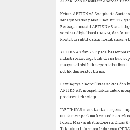
AI dan Tech Consultant Andreas Tjend
Ketum APTIKNAS Soegiharto Santoso
sebagai wadah pelaku industri TIK ya
Berbagai inisiatif APTIKNAS telah dig
seminar digitalisasi UMKM, dan forum
kontribusi aktif dalam membangun eko
APTIKNAS dan KSP pada kesempatan i
industri teknologi, baik di sisi hulu
maupun di sisi hilir seperti distribusi
publik dan sektor bisnis.
Pentingnya sinergi lintas sektor dan
APTIKNAS, menjadi fokus untuk menja
produsen teknologi.
“APTIKNAS menekankan urgensi imple
untuk memperkuat kemandirian teknolo
Forum Masyarakat Indonesia Emas (F
Teknologi Informasi Indonesia (PERAT