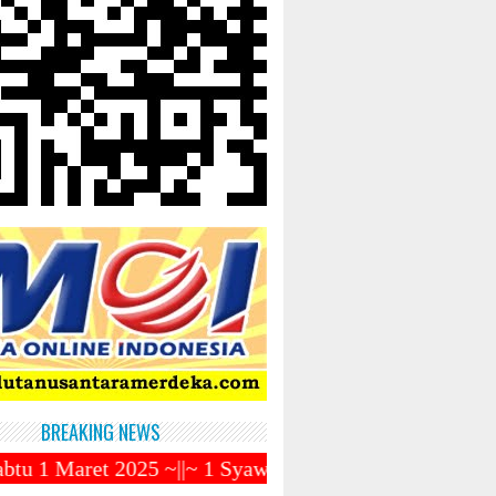
BREAKING NEWS
25 ~||~ 1 Syawal Jatuh Pada Tanggal 31 Maret 2025 