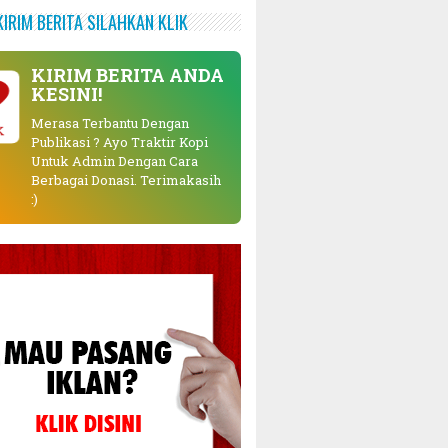
KIRIM BERITA SILAHKAN KLIK
KIRIM BERITA ANDA
KESINI!
Merasa Terbantu Dengan
K
Publikasi ? Ayo Traktir Kopi
Untuk Admin Dengan Cara
Berbagai Donasi. Terimakasih
:)