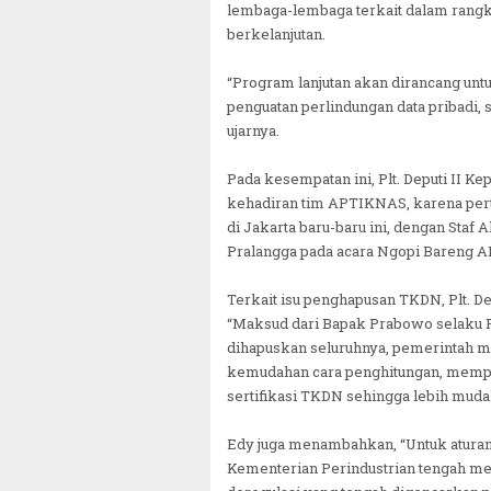
lembaga-lembaga terkait dalam rang
berkelanjutan.
“Program lanjutan akan dirancang untu
penguatan perlindungan data pribadi, s
ujarnya.
Pada kesempatan ini, Plt. Deputi II 
kehadiran tim APTIKNAS, karena pert
di Jakarta baru-baru ini, dengan Staf A
Pralangga pada acara Ngopi Bareng AP
Terkait isu penghapusan TKDN, Plt. D
“Maksud dari Bapak Prabowo selaku P
dihapuskan seluruhnya, pemerintah 
kemudahan cara penghitungan, mempe
sertifikasi TKDN sehingga lebih mudah
Edy juga menambahkan, “Untuk aturan 
Kementerian Perindustrian tengah me