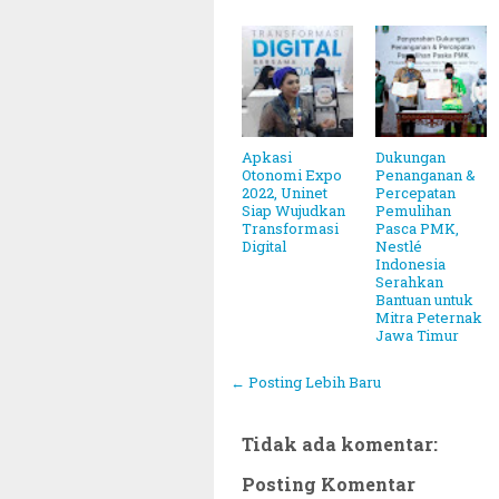
Apkasi
Dukungan
Otonomi Expo
Penanganan &
2022, Uninet
Percepatan
Siap Wujudkan
Pemulihan
Transformasi
Pasca PMK,
Digital
Nestlé
Indonesia
Serahkan
Bantuan untuk
Mitra Peternak
Jawa Timur
← Posting Lebih Baru
Tidak ada komentar:
~||~ Muhammadiyah Tetapkan 1 Ram
Posting Komentar