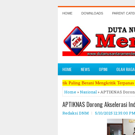
HOME
DOWNLOADS
PARENT CAT
HOME
NEWS
OPINI
OLAH RAGA
da, Koran Politik Paling Berani Mengkritik Terpanas dan Perang Terh
Home
»
Nasional
» APTIKNAS Dorong 
APTIKNAS Dorong Akselerasi Ind
Redaksi DNM
5/10/2025 12:35:00 P