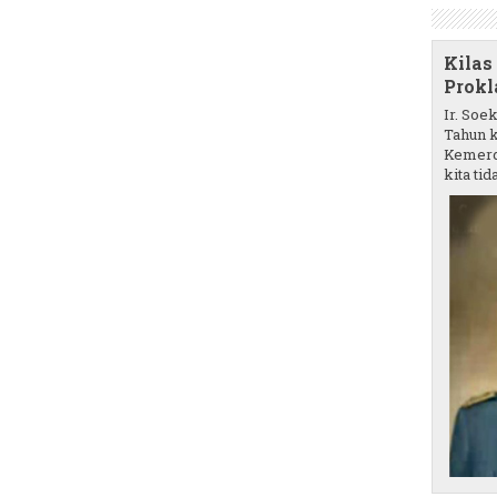
Kilas
Prokl
Ir. Soe
Tahun k
Kemerd
kita tida