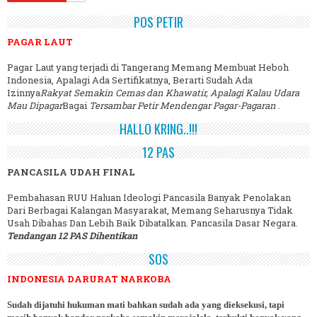
POS PETIR
PAGAR LAUT
Pagar Laut yang terjadi di Tangerang Memang Membuat Heboh
Indonesia, Apalagi Ada Sertifikatnya, Berarti Sudah Ada
Izinnya
Rakyat Semakin Cemas dan Khawatir, Apalagi Kalau Udara
Mau Dipagar
Bagai
Tersambar Petir Mendengar Pagar-Pagaran
.
HALLO KRING..!!!
12 PAS
PANCASILA UDAH FINAL
Pembahasan RUU Haluan Ideologi Pancasila Banyak Penolakan
Dari Berbagai Kalangan Masyarakat, Memang Seharusnya Tidak
Usah Dibahas Dan Lebih Baik Dibatalkan. Pancasila Dasar Negara.
Tendangan 12 PAS Dihentikan
SOS
INDONESIA DARURAT NARKOBA
Sudah dijatuhi hukuman mati bahkan sudah ada yang dieksekusi, tapi