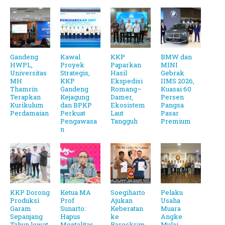
Gandeng
Kawal
KKP
BMW dan
HWPL,
Proyek
Paparkan
MINI
Universitas
Strategis,
Hasil
Gebrak
MH
KKP
Ekspedisi
IIMS 2026,
Thamrin
Gandeng
Romang–
Kuasai 60
Terapkan
Kejagung
Damer,
Persen
Kurikulum
dan BPKP
Ekosistem
Pangsa
Perdamaian
Perkuat
Laut
Pasar
Pengawasa
Tangguh
Premium
n
KKP Dorong
Ketua MA
Soegiharto
Pelaku
Produksi
Prof
Ajukan
Usaha
Garam
Sunarto:
Keberatan
Muara
Sepanjang
Hapus
ke
Angke
Tahun lewat
Mentalitas
Bareskrim
Mulai