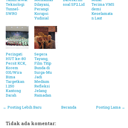
Teknologi
Dilayani,
soal SP2.Lid
Terima VMS
Tunnel-
Perangi
demi
SWRO
Korupsi
Keselamata
Yudisial
n Laut
Peringati
Segera
HUT ke-80
Tayang,
Persit KCK,
Film Titip
Korem
Bunda di
031/Wira
Surga-Mu
Bima
Jadi
Targetkan
Medium
1.250
Refleksi
Kantong
Jelang
Darah
Ramadan
← Posting Lebih Baru
Beranda
Posting Lama →
Tidak ada komentar: