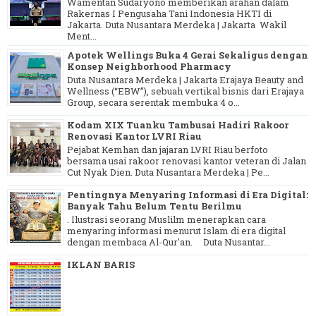
Wamentan Sudaryono memberikan arahan dalam
Rakernas I Pengusaha Tani Indonesia HKTI di
Jakarta. Duta Nusantara Merdeka | Jakarta Wakil
Ment...
Apotek Wellings Buka 4 Gerai Sekaligus dengan
Konsep Neighborhood Pharmacy
Duta Nusantara Merdeka | Jakarta Erajaya Beauty and
Wellness (“EBW”), sebuah vertikal bisnis dari Erajaya
Group, secara serentak membuka 4 o...
Kodam XIX Tuanku Tambusai Hadiri Rakoor
Renovasi Kantor LVRI Riau
Pejabat Kemhan dan jajaran LVRI Riau berfoto
bersama usai rakoor renovasi kantor veteran di Jalan
Cut Nyak Dien. Duta Nusantara Merdeka | Pe...
Pentingnya Menyaring Informasi di Era Digital:
Banyak Tahu Belum Tentu Berilmu
. Ilustrasi seorang Muslilm menerapkan cara
menyaring informasi menurut Islam di era digital
dengan membaca Al-Qur'an. Duta Nusantar...
IKLAN BARIS