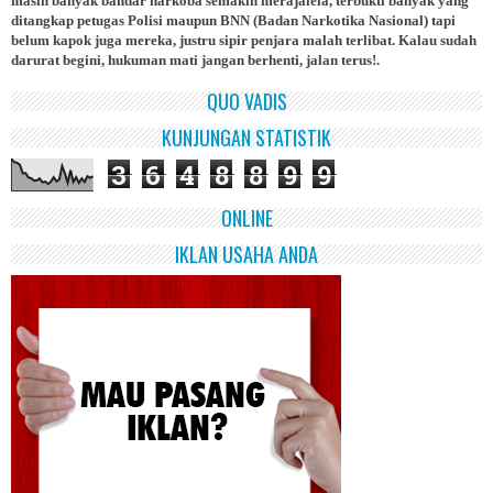
masih banyak bandar narkoba semakin merajalela, terbukti banyak yang
ditangkap petugas Polisi maupun BNN (Badan Narkotika Nasional) tapi
belum kapok juga mereka, justru sipir penjara malah terlibat. Kalau sudah
darurat begini, hukuman mati jangan berhenti, jalan terus!.
QUO VADIS
KUNJUNGAN STATISTIK
3
6
4
8
8
9
9
ONLINE
IKLAN USAHA ANDA