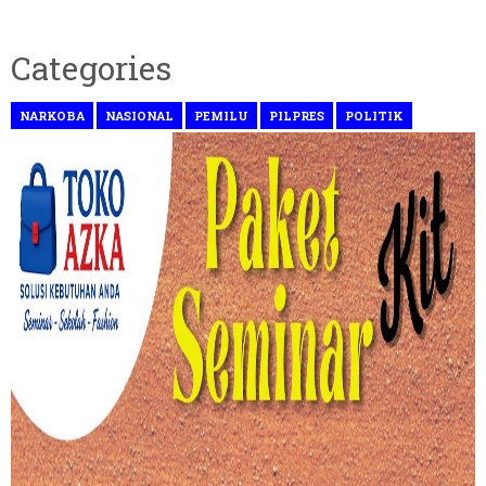
Categories
NARKOBA
NASIONAL
PEMILU
PILPRES
POLITIK