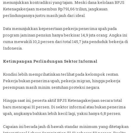
menunjukkan kontradiksi yang tajam. Meski dana kelolaan BPJS
Ketenagakerjaan menembus Rp791,66 triliun, jangkauan
perlindungannya justru masih jauh dari ideal.
Data menunjukkan kepesertaan pekerja penerima upah pada
program jaminan pensiun hanya berkisar 14,9 juta orang. Angka ini
cuma mewakili 10,2 persen dari total 145,7 juta penduduk bekerja di
Indonesia.
Ketimpangan Perlindungan Sektor Informal
Kondisi lebih memprihatinkan terlihat pada kelompok rentan.
Pekerja bukan penerima upah, pekerja migran, hingga pekerja
perempuan masih minim sentuhan proteksi negara.
Hingga saat ini, peserta aktif BPJS Ketenagakerjaan secara total
baru mencapai 31 persen. Di sektor informal atau bukan penerima
upah, angkanya bahkan lebih kecil lagi, yakni hanya 6,8 persen.
Capaian ini berada jauh di bawah standar minimum yang ditetapkan
International Labour Organization (ILO) sebesar 50 persen. Realita