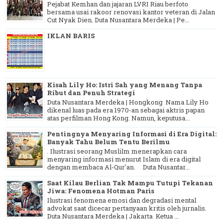
Pejabat Kemhan dan jajaran LVRI Riau berfoto
bersama usai rakoor renovasi kantor veteran di Jalan
Cut Nyak Dien. Duta Nusantara Merdeka | Pe...
IKLAN BARIS
Kisah Lily Ho: Istri Sah yang Menang Tanpa
Ribut dan Penuh Strategi
Duta Nusantara Merdeka | Hongkong Nama Lily Ho
dikenal luas pada era 1970-an sebagai aktris papan
atas perfilman Hong Kong. Namun, keputusa...
Pentingnya Menyaring Informasi di Era Digital:
Banyak Tahu Belum Tentu Berilmu
. Ilustrasi seorang Muslilm menerapkan cara
menyaring informasi menurut Islam di era digital
dengan membaca Al-Qur'an. Duta Nusantar...
Saat Kilau Berlian Tak Mampu Tutupi Tekanan
Jiwa: Fenomena Hotman Paris
Ilustrasi fenomena emosi dan degradasi mental
advokat saat dicecar pertanyaan kritis oleh jurnalis.
Duta Nusantara Merdeka | Jakarta Ketua ...