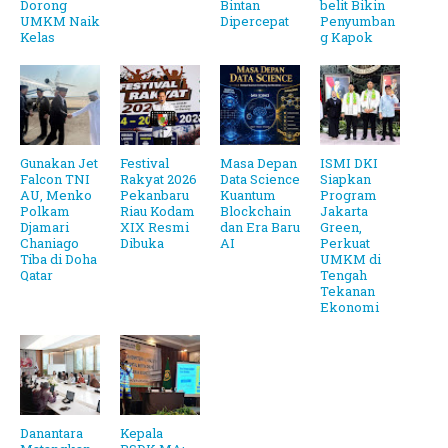
Dorong
Bintan
belit Bikin
UMKM Naik
Dipercepat
Penyumban
Kelas
g Kapok
Gunakan Jet
Festival
Masa Depan
ISMI DKI
Falcon TNI
Rakyat 2026
Data Science
Siapkan
AU, Menko
Pekanbaru
Kuantum
Program
Polkam
Riau Kodam
Blockchain
Jakarta
Djamari
XIX Resmi
dan Era Baru
Green,
Chaniago
Dibuka
AI
Perkuat
Tiba di Doha
UMKM di
Qatar
Tengah
Tekanan
Ekonomi
Danantara
Kepala