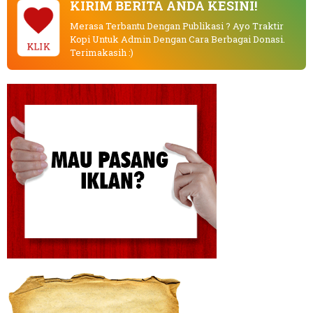
KIRIM BERITA ANDA KESINI!
Merasa Terbantu Dengan Publikasi ? Ayo Traktir
Kopi Untuk Admin Dengan Cara Berbagai Donasi.
KLIK
Terimakasih :)