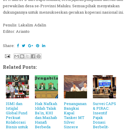
perwakilan desa se-Provinsi Maluku. Semua pihak menyatakan
dukungannya untuk mensukseskan gerakan koperasi nasional ini.
Penulis: Lakalim Adalin
Editor: Arianto
Share:
Related Posts:
ISMI dan
Hak Nafkah
Penanganan
Survei CAPS
Istiqlal
Iddah Talak
Bangkai
& PIRAC:
Global Fund
Ba'in, KHI
Kapal
Insentif
Perkuat
dan Mazhab
Tanker MT
Pajak
Kolaborasi
Hanafi
Silver
Donasi
Bisnis untuk
Berbeda
Sincere
Berbelit-