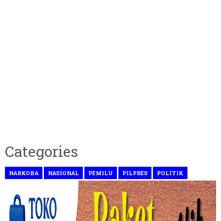
Categories
NARKOBA
NASIONAL
PEMILU
PILPRES
POLITIK