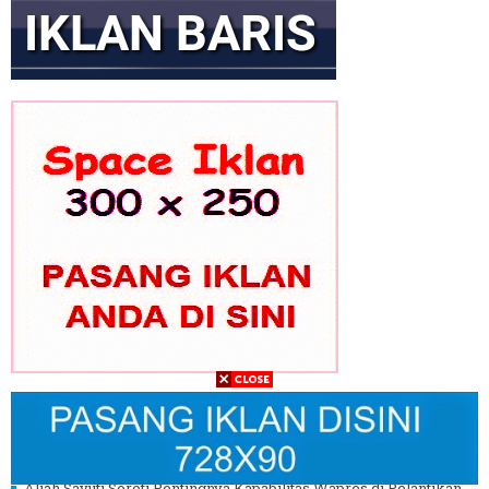
GEKIRA Gelar Rakernas Bahas Transformasi Ekonomi Nasional
Era Prabowo
Gus Ibi Dukung Gus Muhaimin Pimpin PBNU ke Depan
Aliah Sayuti Soroti Pentingnya Kapabilitas Wapres di Pelantikan