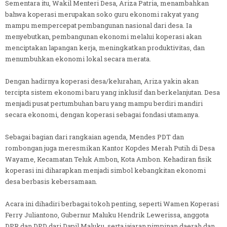
Sementara itu, Wakil Menteri Desa, Ariza Patria, menambahkan
bahwa koperasi merupakan soko guru ekonomi rakyat yang
mampu mempercepat pembangunan nasional dari desa. Ia
menyebutkan, pembangunan ekonomi melalui koperasi akan
menciptakan lapangan kerja, meningkatkan produktivitas, dan
menumbuhkan ekonomi lokal secara merata.
Dengan hadirnya koperasi desa/kelurahan, Ariza yakin akan
tercipta sistem ekonomi baru yang inklusif dan berkelanjutan. Desa
menjadi pusat pertumbuhan baru yang mampu berdiri mandiri
secara ekonomi, dengan koperasi sebagai fondasi utamanya.
Sebagai bagian dari rangkaian agenda, Mendes PDT dan
rombongan juga meresmikan Kantor Kopdes Merah Putih di Desa
Wayame, Kecamatan Teluk Ambon, Kota Ambon. Kehadiran fisik
koperasi ini diharapkan menjadi simbol kebangkitan ekonomi
desa berbasis kebersamaan.
Acara ini dihadiri berbagai tokoh penting, seperti Wamen Koperasi
Ferry Juliantono, Gubernur Maluku Hendrik Lewerissa, anggota
DPR dan DPD dari Dapil Maluku, serta jajaran pimpinan daerah dan