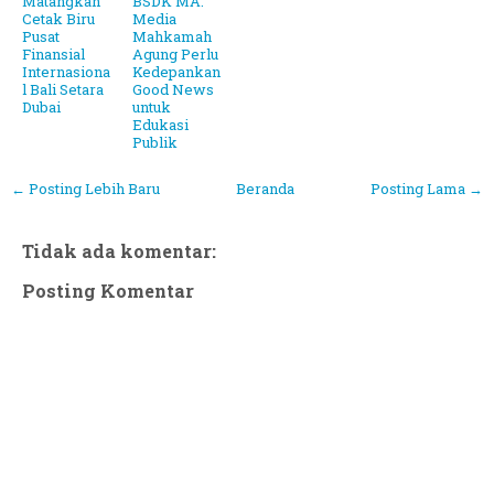
Matangkan
BSDK MA:
Cetak Biru
Media
Pusat
Mahkamah
Finansial
Agung Perlu
Internasiona
Kedepankan
l Bali Setara
Good News
Dubai
untuk
Edukasi
Publik
← Posting Lebih Baru
Beranda
Posting Lama →
Tidak ada komentar:
Posting Komentar