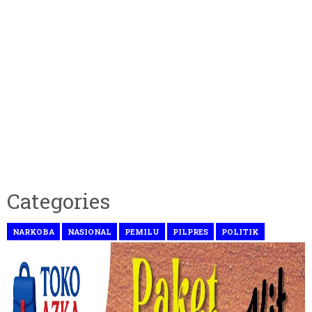
Categories
NARKOBA
NASIONAL
PEMILU
PILPRES
POLITIK