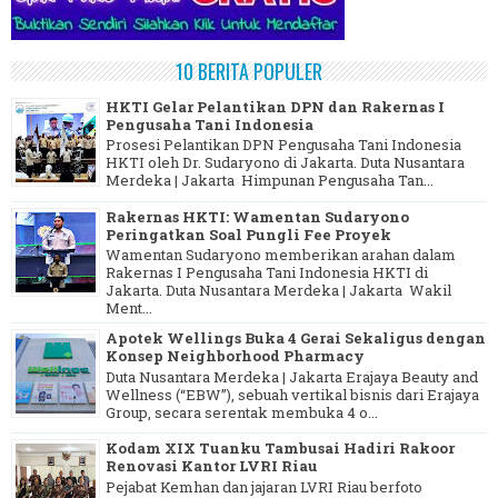
10 BERITA POPULER
HKTI Gelar Pelantikan DPN dan Rakernas I
Pengusaha Tani Indonesia
Prosesi Pelantikan DPN Pengusaha Tani Indonesia
HKTI oleh Dr. Sudaryono di Jakarta. Duta Nusantara
Merdeka | Jakarta Himpunan Pengusaha Tan...
Rakernas HKTI: Wamentan Sudaryono
Peringatkan Soal Pungli Fee Proyek
Wamentan Sudaryono memberikan arahan dalam
Rakernas I Pengusaha Tani Indonesia HKTI di
Jakarta. Duta Nusantara Merdeka | Jakarta Wakil
Ment...
Apotek Wellings Buka 4 Gerai Sekaligus dengan
Konsep Neighborhood Pharmacy
Duta Nusantara Merdeka | Jakarta Erajaya Beauty and
Wellness (“EBW”), sebuah vertikal bisnis dari Erajaya
Group, secara serentak membuka 4 o...
Kodam XIX Tuanku Tambusai Hadiri Rakoor
Renovasi Kantor LVRI Riau
Pejabat Kemhan dan jajaran LVRI Riau berfoto