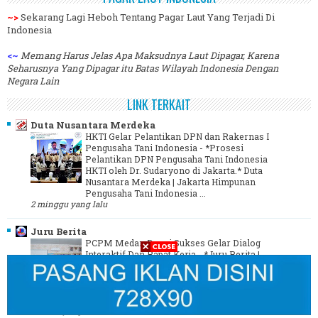
~>
Sekarang Lagi Heboh Tentang Pagar Laut Yang Terjadi Di
Indonesia
<~
Memang Harus Jelas Apa Maksudnya Laut Dipagar, Karena
Seharusnya Yang Dipagar itu Batas Wilayah Indonesia Dengan
Negara Lain
LINK TERKAIT
Duta Nusantara Merdeka
HKTI Gelar Pelantikan DPN dan Rakernas I
Pengusaha Tani Indonesia
-
*Prosesi
Pelantikan DPN Pengusaha Tani Indonesia
HKTI oleh Dr. Sudaryono di Jakarta.* Duta
Nusantara Merdeka | Jakarta Himpunan
Pengusaha Tani Indonesia ...
2 minggu yang lalu
Juru Berita
PCPM Medan Denai Sukses Gelar Dialog
Interaktif Dan Rapat Kerja
-
*Juru Berita |
Kota Medan* Pimpinan Cabang Pemuda
Muhammadiyah Medan Denai Menggelar
Kegiatan Dialog Interaktif Dan Rapat Kerja
yang dilaksanakan Di Aula ...
3 tahun yang lalu