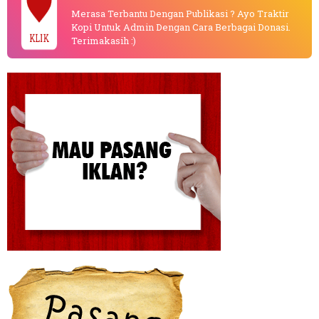
Merasa Terbantu Dengan Publikasi ? Ayo Traktir
Kopi Untuk Admin Dengan Cara Berbagai Donasi.
KLIK
Terimakasih :)