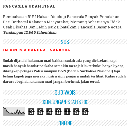
PANCASILA UDAH FINAL
Pembahasan RUU Haluan Ideologi Pancasila Banyak Penolakan
Dari Berbagai Kalangan Masyarakat, Memang Seharusnya Tidak
Usah Dibahas Dan Lebih Baik Dibatalkan. Pancasila Dasar Negara.
Tendangan 12 PAS Dihentikan
SOS
INDONESIA DARURAT NARKOBA
Sudah dijatuhi hukuman mati bahkan sudah ada yang dieksekusi, tapi
masih banyak bandar narkoba semakin merajalela, terbukti banyak yang
ditangkap petugas Polisi maupun BNN (Badan Narkotika Nasional) tapi
belum kapok juga mereka, justru sipir penjara malah terlibat. Kalau sudah
darurat begini, hukuman mati jangan berhenti, jalan terus!.
QUO VADIS
KUNJUNGAN STATISTIK
3
6
4
0
1
6
6
ONLINE