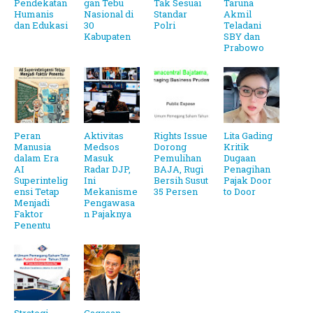
Pendekatan
gan Tebu
Tak Sesuai
Taruna
Humanis
Nasional di
Standar
Akmil
dan Edukasi
30
Polri
Teladani
Kabupaten
SBY dan
Prabowo
Peran
Aktivitas
Rights Issue
Lita Gading
Manusia
Medsos
Dorong
Kritik
dalam Era
Masuk
Pemulihan
Dugaan
AI
Radar DJP,
BAJA, Rugi
Penagihan
Superintelig
Ini
Bersih Susut
Pajak Door
ensi Tetap
Mekanisme
35 Persen
to Door
Menjadi
Pengawasa
Faktor
n Pajaknya
Penentu
Strategi
Gagasan