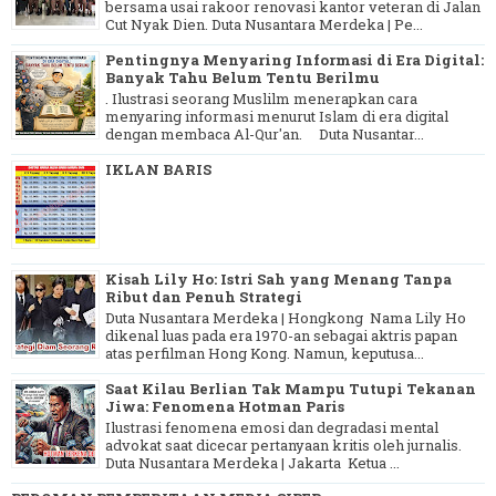
bersama usai rakoor renovasi kantor veteran di Jalan
Cut Nyak Dien. Duta Nusantara Merdeka | Pe...
Pentingnya Menyaring Informasi di Era Digital:
Banyak Tahu Belum Tentu Berilmu
. Ilustrasi seorang Muslilm menerapkan cara
menyaring informasi menurut Islam di era digital
dengan membaca Al-Qur'an. Duta Nusantar...
IKLAN BARIS
Kisah Lily Ho: Istri Sah yang Menang Tanpa
Ribut dan Penuh Strategi
Duta Nusantara Merdeka | Hongkong Nama Lily Ho
dikenal luas pada era 1970-an sebagai aktris papan
atas perfilman Hong Kong. Namun, keputusa...
Saat Kilau Berlian Tak Mampu Tutupi Tekanan
Jiwa: Fenomena Hotman Paris
Ilustrasi fenomena emosi dan degradasi mental
advokat saat dicecar pertanyaan kritis oleh jurnalis.
Duta Nusantara Merdeka | Jakarta Ketua ...