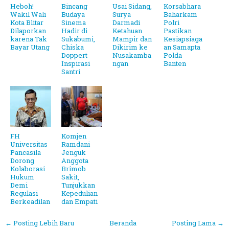
Heboh!
Bincang
Usai Sidang,
Korsabhara
Wakil Wali
Budaya
Surya
Baharkam
Kota Blitar
Sinema
Darmadi
Polri
Dilaporkan
Hadir di
Ketahuan
Pastikan
karena Tak
Sukabumi,
Mampir dan
Kesiapsiaga
Bayar Utang
Chiska
Dikirim ke
an Samapta
Doppert
Nusakamba
Polda
Inspirasi
ngan
Banten
Santri
FH
Komjen
Universitas
Ramdani
Pancasila
Jenguk
Dorong
Anggota
Kolaborasi
Brimob
Hukum
Sakit,
Demi
Tunjukkan
Regulasi
Kepedulian
Berkeadilan
dan Empati
← Posting Lebih Baru
Beranda
Posting Lama →