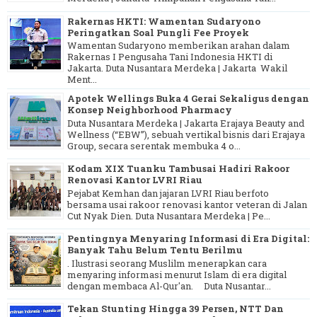
Rakernas HKTI: Wamentan Sudaryono
Peringatkan Soal Pungli Fee Proyek
Wamentan Sudaryono memberikan arahan dalam
Rakernas I Pengusaha Tani Indonesia HKTI di
Jakarta. Duta Nusantara Merdeka | Jakarta Wakil
Ment...
Apotek Wellings Buka 4 Gerai Sekaligus dengan
Konsep Neighborhood Pharmacy
Duta Nusantara Merdeka | Jakarta Erajaya Beauty and
Wellness (“EBW”), sebuah vertikal bisnis dari Erajaya
Group, secara serentak membuka 4 o...
Kodam XIX Tuanku Tambusai Hadiri Rakoor
Renovasi Kantor LVRI Riau
Pejabat Kemhan dan jajaran LVRI Riau berfoto
bersama usai rakoor renovasi kantor veteran di Jalan
Cut Nyak Dien. Duta Nusantara Merdeka | Pe...
Pentingnya Menyaring Informasi di Era Digital:
Banyak Tahu Belum Tentu Berilmu
. Ilustrasi seorang Muslilm menerapkan cara
menyaring informasi menurut Islam di era digital
dengan membaca Al-Qur'an. Duta Nusantar...
Tekan Stunting Hingga 39 Persen, NTT Dan