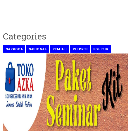
Categories
NARKOBA
NASIONAL
PEMILU
PILPRES
POLITIK