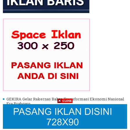
GEKIRA Gelar Rakernas Bahas Transformasi Ekonomi Nasional
Era Prabowo
Gus Ibi Dukung Gus Muhaimin Pimpin PBNU ke Depan
Aliah Sayuti Soroti Pentingnya Kapabilitas Wapres di Pelantikan
BMI DKI