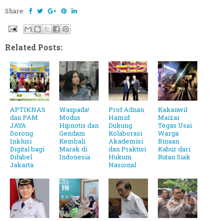
Share:
Related Posts:
APTIKNAS
Waspada!
Prof Adnan
Kakanwil
dan PAM
Modus
Hamid
Maizar
JAYA
Hipnotis dan
Dukung
Tegas Usai
Dorong
Gendam
Kolaborasi
Warga
Inklusi
Kembali
Akademisi
Binaan
Digital bagi
Marak di
dan Praktisi
Kabur dari
Difabel
Indonesia
Hukum
Rutan Siak
Jakarta
Nasional