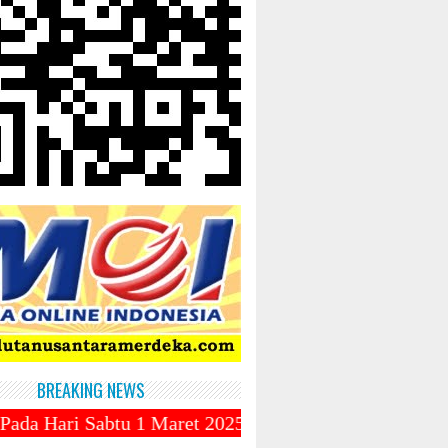
BREAKING NEWS
1 Maret 2025 ~||~ 1 Syawal Jatuh Pada Tanggal 31 Ma