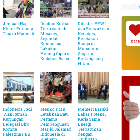
Jemaah Haji
Doakan Korban
Dihadiri PPWI
Kloter Pertama
Terorisme di
dan Perwakilan
Tiba di Madinah
Moscow,
Kedubes,
Sejumlah
Peletakan
KLI
Komunitas
Bunga di
Lakukan
Monumen
Hening Cipta di
Gagarin
Kedubes Rusia
Berlangsung
Hikmat
Indonesia Jadi
Menko PMK
Menteri Basuki
Tuan Rumah
Letakkan Batu
Bahas Potensi
Kunjungan
Pertama
Kerja Sama
Delegasi Biro
Pembangunan
Energi
Komite
Masjid Salamad
Terbarukan
Palestina PBB
Indonesia di
dengan
Vietnam
Tajikistan