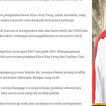
ya, pengusaha besar Khoo Kay Peng, untuk menikah, sang
anya memilih cinta daripada kekayaan keluarga.
 karena ia melepaskan hak atas harta lebih dari $400 juta.
arakter sehingga meninggalkannya terasa justru lebih
ngeline mencapai $407 juta pada 2015. Ketegangannya
lah perceraian panjang Khoo Kay Peng dan Pauline Chai
epanjang proses hukum itu, memperdalam jurang konflik
a memutus hubungan dengan sang ayah.
 sering dianggap isu uang semata, padahal sebenarnya
 luka emosional yang tak terlihat publik.
line berharap suatu hari ayahnya bersedia melepaskan