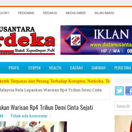
EGORY
PEDOMAN
REDAKSI
MEDIA SIBER
IKLAN BARIS
PROFIL
CERPEN
HEALTH
DAERAH
DAKWAH
PERISTIWA
Perang Terhadap Koruptor, Narkoba, Teroris Musuh Rakyat ~~~~~>>>>> 
Malaysia Rela Lepaskan Warisan Rp4 Triliun Demi Cinta
skan Warisan Rp4 Triliun Demi Cinta Sejati
PM
Tidak ada komentar