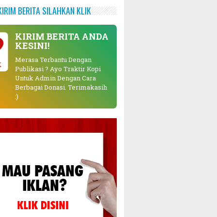
KIRIM BERITA SILAHKAN KLIK
KIRIM BERITA ANDA
KESINI!
Merasa Terbantu Dengan
K
Publikasi ? Ayo Traktir Kopi
Untuk Admin Dengan Cara
Berbagai Donasi. Terimakasih
:)