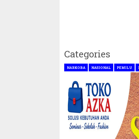
Categories
NARKOBA
NASIONAL
PEMILU
~||~ Muhammadiyah Tetap