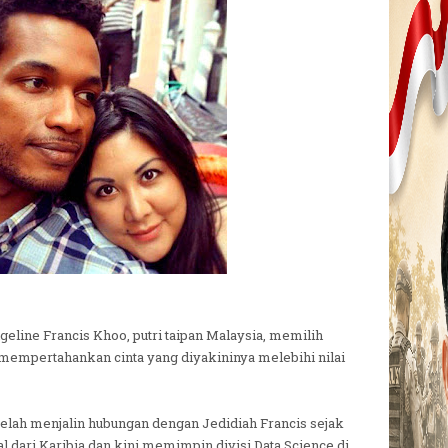
eline Francis Khoo, putri taipan Malaysia, memilih
empertahankan cinta yang diyakininya melebihi nilai
telah menjalin hubungan dengan Jedidiah Francis sejak
al dari Karibia dan kini memimpin divisi Data Science di