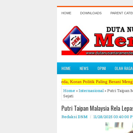
HOME
DOWNLOADS
PARENT CAT
HOME
NEWS
OPINI
OLAH RAGA
ya Tampil Beda, Koran Politik Paling Berani Mengkritik Terpanas dan 
Home
»
Internasional
» Putri Taipan 
Sejati
Putri Taipan Malaysia Rela Lepa
Redaksi DNM
11/28/2025 03:40:00 