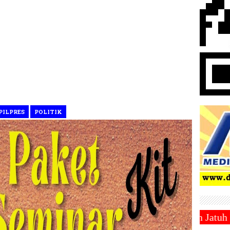
PILPRES
POLITIK
kan 1 Ramadhan 1446 Hijriah Jatuh Pada Hari Sabtu 