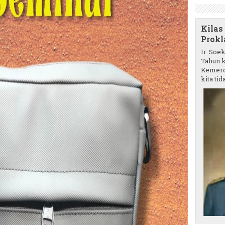
Kilas
Prokl
Ir. Soe
Tahun k
Kemerd
kita tida