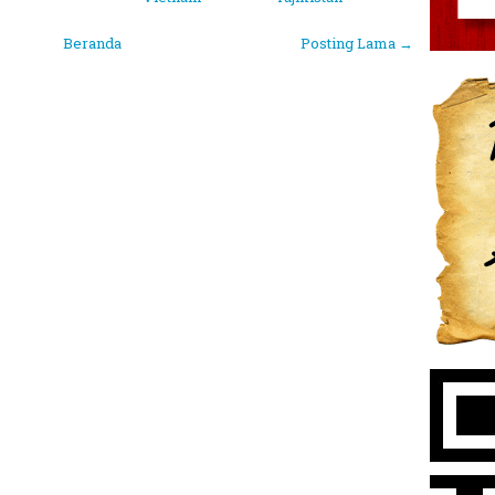
Beranda
Posting Lama →