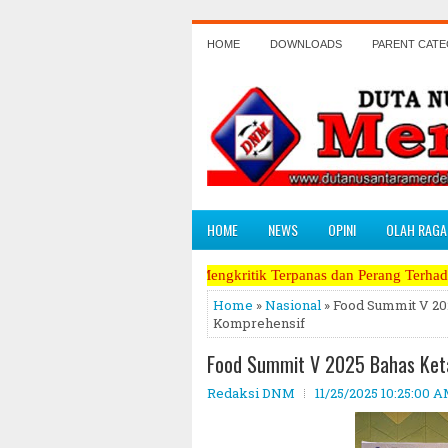
HOME
DOWNLOADS
PARENT CAT
HOME
NEWS
OPINI
OLAH RAGA
ing Berani Mengkritik Terpanas dan Perang Terhadap Koruptor, Narkob
Home
»
Nasional
» Food Summit V 20
Komprehensif
Food Summit V 2025 Bahas Ket
Redaksi DNM
11/25/2025 10:25:00 