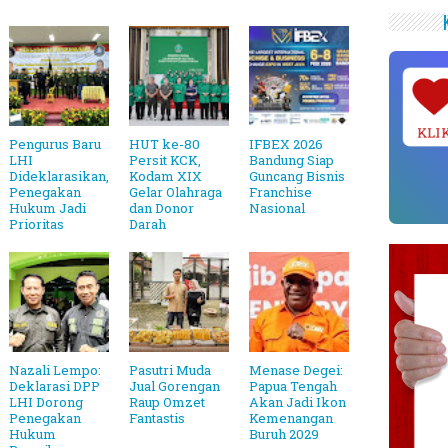
KLI
Pengurus Baru
HUT ke-80
IFBEX 2026
LHI
Persit KCK,
Bandung Siap
Dideklarasikan,
Kodam XIX
Guncang Bisnis
Penegakan
Gelar Olahraga
Franchise
Hukum Jadi
dan Donor
Nasional
Prioritas
Darah
Nazali Lempo:
Pasutri Muda
Menase Degei:
Deklarasi DPP
Jual Gorengan
Papua Tengah
LHI Dorong
Raup Omzet
Akan Jadi Ikon
Penegakan
Fantastis
Kemenangan
Hukum
Buruh 2029