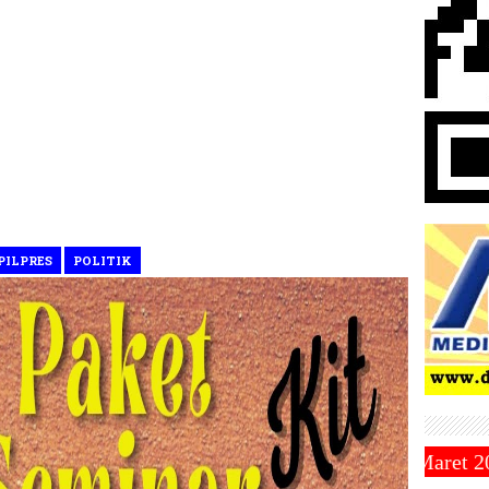
PILPRES
POLITIK
ah Jatuh Pada Hari Sabtu 1 Maret 2025 ~||~ 1 Syawa