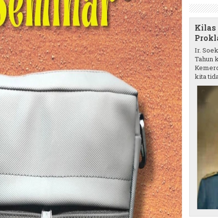
Kilas
Prokl
Ir. Soe
Tahun k
Kemerd
kita tida