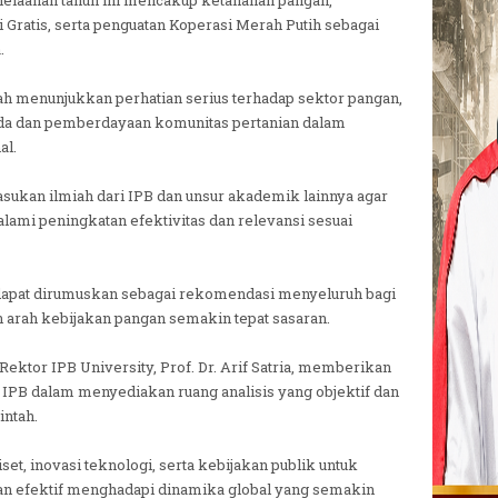
elaahan tahun ini mencakup ketahanan pangan,
Gratis, serta penguatan Koperasi Merah Putih sebagai
.
ah menunjukkan perhatian serius terhadap sektor pangan,
a dan pemberdayaan komunitas pertanian dalam
al.
kan ilmiah dari IPB dan unsur akademik lainnya agar
lami peningkatan efektivitas dan relevansi sesuai
dapat dirumuskan sebagai rekomendasi menyeluruh bagi
 arah kebijakan pangan semakin tepat sasaran.
Rektor IPB University, Prof. Dr. Arif Satria, memberikan
i IPB dalam menyediakan ruang analisis yang objektif dan
intah.
et, inovasi teknologi, serta kebijakan publik untuk
n efektif menghadapi dinamika global yang semakin