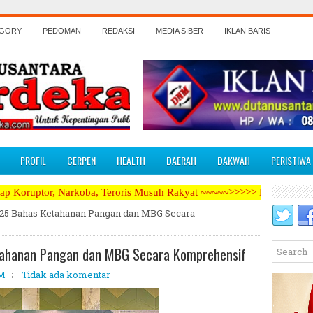
EGORY
PEDOMAN
REDAKSI
MEDIA SIBER
IKLAN BARIS
PROFIL
CERPEN
HEALTH
DAERAH
DAKWAH
PERISTIWA
a, Teroris Musuh Rakyat ~~~~~>>>>> Kami Menerima Artikel, Opini, Be
25 Bahas Ketahanan Pangan dan MBG Secara
ahanan Pangan dan MBG Secara Komprehensif
AM
Tidak ada komentar