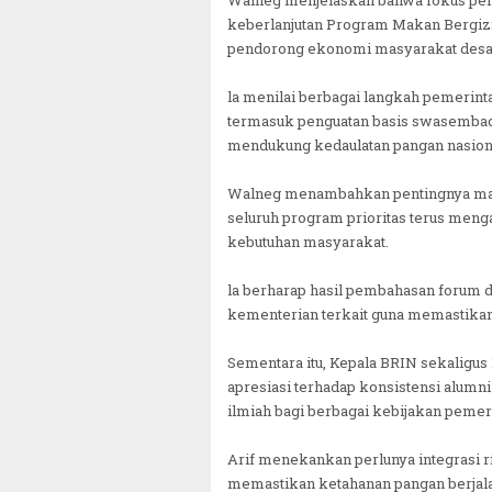
Walneg menjelaskan bahwa fokus pen
keberlanjutan Program Makan Bergizi 
pendorong ekonomi masyarakat desa
la menilai berbagai langkah pemerint
termasuk penguatan basis swasembad
mendukung kedaulatan pangan nasion
Walneg menambahkan pentingnya masu
seluruh program prioritas terus menga
kebutuhan masyarakat.
la berharap hasil pembahasan forum 
kementerian terkait guna memastikan
Sementara itu, Kepala BRIN sekaligus 
apresiasi terhadap konsistensi alumn
ilmiah bagi berbagai kebijakan pemer
Arif menekankan perlunya integrasi ris
memastikan ketahanan pangan berjala