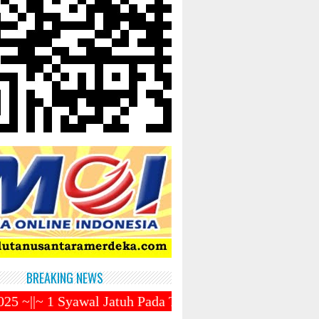
BREAKING NEWS
l Jatuh Pada Tanggal 31 Maret 2025 ~||~ Muhammadiya