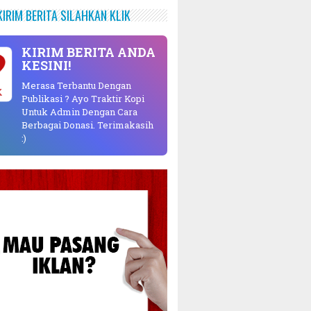
KIRIM BERITA SILAHKAN KLIK
KIRIM BERITA ANDA
KESINI!
Merasa Terbantu Dengan
K
Publikasi ? Ayo Traktir Kopi
Untuk Admin Dengan Cara
Berbagai Donasi. Terimakasih
:)