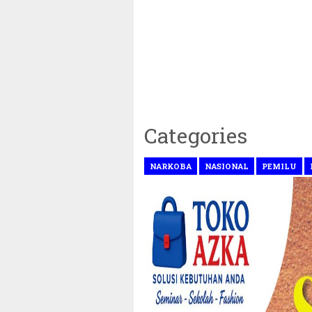
Categories
NARKOBA
NASIONAL
PEMILU
~||~ Muhammadiyah Tetapkan 1 Ramadhan 1446 Hijri