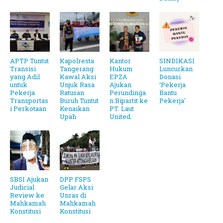
APTP Tuntut
Kapolresta
Kantor
SINDIKASI
Transisi
Tangerang
Hukum
Luncurkan
yang Adil
Kawal Aksi
EPZA
Donasi
untuk
Unjuk Rasa
Ajukan
‘Pekerja
Pekerja
Ratusan
Perundinga
Bantu
Transportas
Buruh Tuntut
n Bipartit ke
Pekerja'
i Perkotaan
Kenaikan
PT. Laut
Upah
United.
SBSI Ajukan
DPP FSPS
Judicial
Gelar Aksi
Review ke
Unras di
Mahkamah
Mahkamah
Konstitusi
Konstitusi