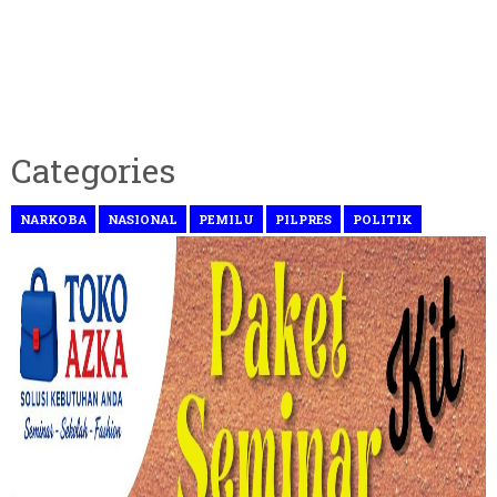
Categories
NARKOBA
NASIONAL
PEMILU
PILPRES
POLITIK