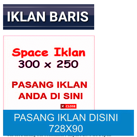
GEKIRA Gelar Rakernas Bahas Transformasi Ekonomi Nasional
Era Prabowo
Gus Ibi Dukung Gus Muhaimin Pimpin PBNU ke Depan