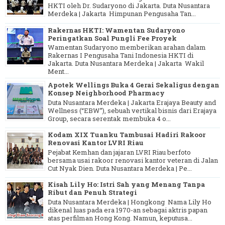
HKTI oleh Dr. Sudaryono di Jakarta. Duta Nusantara
Merdeka | Jakarta Himpunan Pengusaha Tan...
Rakernas HKTI: Wamentan Sudaryono
Peringatkan Soal Pungli Fee Proyek
Wamentan Sudaryono memberikan arahan dalam
Rakernas I Pengusaha Tani Indonesia HKTI di
Jakarta. Duta Nusantara Merdeka | Jakarta Wakil
Ment...
Apotek Wellings Buka 4 Gerai Sekaligus dengan
Konsep Neighborhood Pharmacy
Duta Nusantara Merdeka | Jakarta Erajaya Beauty and
Wellness (“EBW”), sebuah vertikal bisnis dari Erajaya
Group, secara serentak membuka 4 o...
Kodam XIX Tuanku Tambusai Hadiri Rakoor
Renovasi Kantor LVRI Riau
Pejabat Kemhan dan jajaran LVRI Riau berfoto
bersama usai rakoor renovasi kantor veteran di Jalan
Cut Nyak Dien. Duta Nusantara Merdeka | Pe...
Kisah Lily Ho: Istri Sah yang Menang Tanpa
Ribut dan Penuh Strategi
Duta Nusantara Merdeka | Hongkong Nama Lily Ho
dikenal luas pada era 1970-an sebagai aktris papan
atas perfilman Hong Kong. Namun, keputusa...