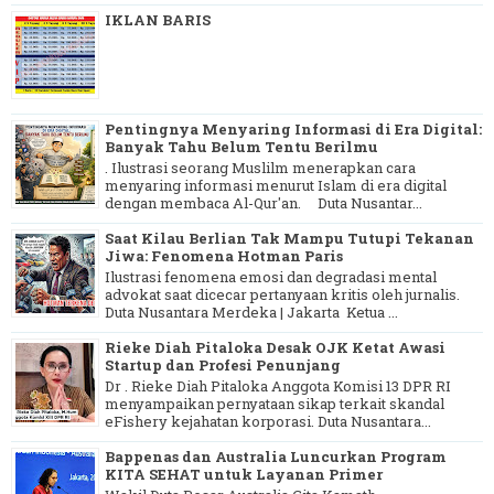
IKLAN BARIS
Pentingnya Menyaring Informasi di Era Digital:
Banyak Tahu Belum Tentu Berilmu
. Ilustrasi seorang Muslilm menerapkan cara
menyaring informasi menurut Islam di era digital
dengan membaca Al-Qur'an. Duta Nusantar...
Saat Kilau Berlian Tak Mampu Tutupi Tekanan
Jiwa: Fenomena Hotman Paris
Ilustrasi fenomena emosi dan degradasi mental
advokat saat dicecar pertanyaan kritis oleh jurnalis.
Duta Nusantara Merdeka | Jakarta Ketua ...
Rieke Diah Pitaloka Desak OJK Ketat Awasi
Startup dan Profesi Penunjang
Dr . Rieke Diah Pitaloka Anggota Komisi 13 DPR RI
menyampaikan pernyataan sikap terkait skandal
eFishery kejahatan korporasi. Duta Nusantara...
Bappenas dan Australia Luncurkan Program
KITA SEHAT untuk Layanan Primer