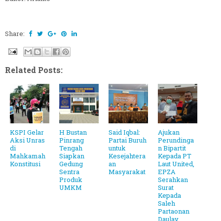
Share:
Related Posts:
KSPI Gelar
H Bustan
Said Iqbal:
Ajukan
Aksi Unras
Pinrang
Partai Buruh
Perundinga
di
Tengah
untuk
n Bipartit
Mahkamah
Siapkan
Kesejahtera
Kepada PT
Konstitusi
Gedung
an
Laut United,
Sentra
Masyarakat
EPZA
Produk
Serahkan
UMKM
Surat
Kepada
Saleh
Partaonan
Daulay