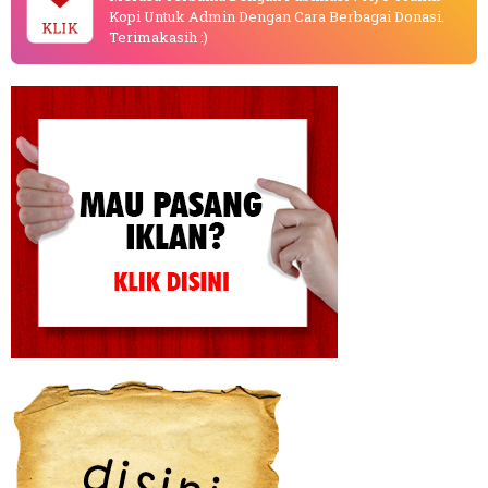
Kopi Untuk Admin Dengan Cara Berbagai Donasi.
KLIK
Terimakasih :)