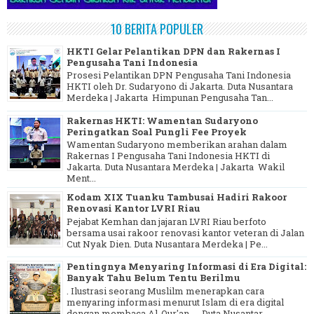
10 BERITA POPULER
HKTI Gelar Pelantikan DPN dan Rakernas I
Pengusaha Tani Indonesia
Prosesi Pelantikan DPN Pengusaha Tani Indonesia
HKTI oleh Dr. Sudaryono di Jakarta. Duta Nusantara
Merdeka | Jakarta Himpunan Pengusaha Tan...
Rakernas HKTI: Wamentan Sudaryono
Peringatkan Soal Pungli Fee Proyek
Wamentan Sudaryono memberikan arahan dalam
Rakernas I Pengusaha Tani Indonesia HKTI di
Jakarta. Duta Nusantara Merdeka | Jakarta Wakil
Ment...
Kodam XIX Tuanku Tambusai Hadiri Rakoor
Renovasi Kantor LVRI Riau
Pejabat Kemhan dan jajaran LVRI Riau berfoto
bersama usai rakoor renovasi kantor veteran di Jalan
Cut Nyak Dien. Duta Nusantara Merdeka | Pe...
Pentingnya Menyaring Informasi di Era Digital:
Banyak Tahu Belum Tentu Berilmu
. Ilustrasi seorang Muslilm menerapkan cara
menyaring informasi menurut Islam di era digital
dengan membaca Al-Qur'an. Duta Nusantar...