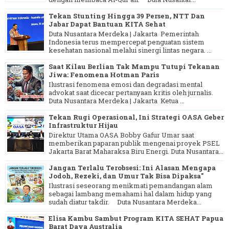
Tekan Stunting Hingga 39 Persen, NTT Dan
Jabar Dapat Bantuan KITA Sehat
Duta Nusantara Merdeka | Jakarta Pemerintah
Indonesia terus mempercepat penguatan sistem
kesehatan nasional melalui sinergi lintas negara. ...
Saat Kilau Berlian Tak Mampu Tutupi Tekanan
Jiwa: Fenomena Hotman Paris
Ilustrasi fenomena emosi dan degradasi mental
advokat saat dicecar pertanyaan kritis oleh jurnalis.
Duta Nusantara Merdeka | Jakarta Ketua ...
Tekan Rugi Operasional, Ini Strategi OASA Geber
Infrastruktur Hijau
Direktur Utama OASA Bobby Gafur Umar saat
memberikan paparan publik mengenai proyek PSEL
Jakarta Barat Maharaksa Biru Energi. Duta Nusantara...
Jangan Terlalu Terobsesi: Ini Alasan Mengapa
Jodoh, Rezeki, dan Umur Tak Bisa Dipaksa"
Ilustrasi seseorang menikmati pemandangan alam
sebagai lambang memahami hal dalam hidup yang
sudah diatur takdir. Duta Nusantara Merdeka...
Elisa Kambu Sambut Program KITA SEHAT Papua
Barat Daya Australia