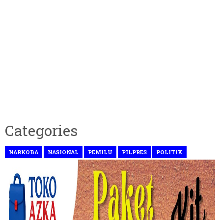
Categories
NARKOBA
NASIONAL
PEMILU
PILPRES
POLITIK