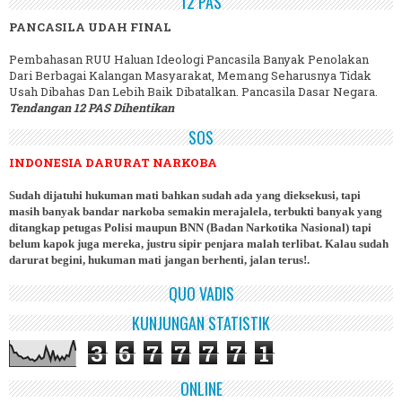
12 PAS
PANCASILA UDAH FINAL
Pembahasan RUU Haluan Ideologi Pancasila Banyak Penolakan
Dari Berbagai Kalangan Masyarakat, Memang Seharusnya Tidak
Usah Dibahas Dan Lebih Baik Dibatalkan. Pancasila Dasar Negara.
Tendangan 12 PAS Dihentikan
SOS
INDONESIA DARURAT NARKOBA
Sudah dijatuhi hukuman mati bahkan sudah ada yang dieksekusi, tapi
masih banyak bandar narkoba semakin merajalela, terbukti banyak yang
ditangkap petugas Polisi maupun BNN (Badan Narkotika Nasional) tapi
belum kapok juga mereka, justru sipir penjara malah terlibat. Kalau sudah
darurat begini, hukuman mati jangan berhenti, jalan terus!.
QUO VADIS
KUNJUNGAN STATISTIK
3
6
7
7
7
7
1
ONLINE