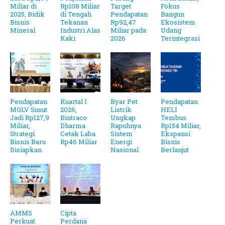
Miliar di
Rp108 Miliar
Target
Fokus
2025, Bidik
di Tengah
Pendapatan
Bangun
Bisnis
Tekanan
Rp92,47
Ekosistem
Mineral
Industri Alas
Miliar pada
Udang
Kaki
2026
Terintegrasi
Pendapatan
Kuartal I
Byar Pet
Pendapatan
MGLV Susut
2026,
Listrik
HELI
Jadi Rp127,9
Bintraco
Ungkap
Tembus
Miliar,
Dharma
Rapuhnya
Rp154 Miliar,
Strategi
Cetak Laba
Sistem
Ekspansi
Bisnis Baru
Rp46 Miliar
Energi
Bisnis
Disiapkan
Nasional
Berlanjut
AMMS
Cipta
Perkuat
Perdana