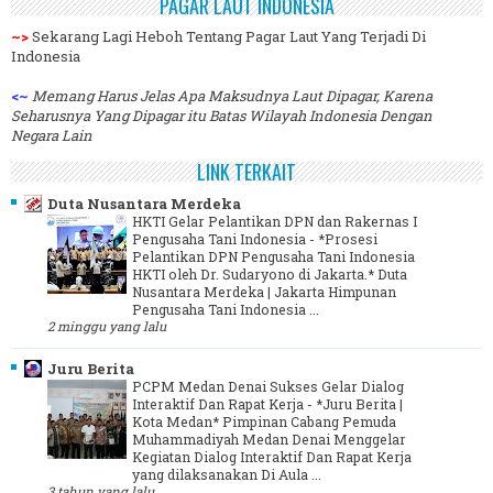
PAGAR LAUT INDONESIA
~>
Sekarang Lagi Heboh Tentang Pagar Laut Yang Terjadi Di
Indonesia
<~
Memang Harus Jelas Apa Maksudnya Laut Dipagar, Karena
Seharusnya Yang Dipagar itu Batas Wilayah Indonesia Dengan
Negara Lain
LINK TERKAIT
Duta Nusantara Merdeka
HKTI Gelar Pelantikan DPN dan Rakernas I
Pengusaha Tani Indonesia
-
*Prosesi
Pelantikan DPN Pengusaha Tani Indonesia
HKTI oleh Dr. Sudaryono di Jakarta.* Duta
Nusantara Merdeka | Jakarta Himpunan
Pengusaha Tani Indonesia ...
2 minggu yang lalu
Juru Berita
PCPM Medan Denai Sukses Gelar Dialog
Interaktif Dan Rapat Kerja
-
*Juru Berita |
Kota Medan* Pimpinan Cabang Pemuda
Muhammadiyah Medan Denai Menggelar
Kegiatan Dialog Interaktif Dan Rapat Kerja
yang dilaksanakan Di Aula ...
3 tahun yang lalu