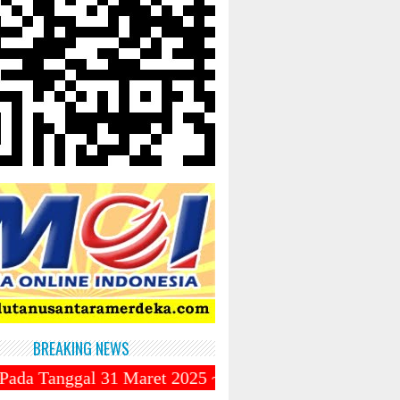
BREAKING NEWS
 31 Maret 2025 ~||~ Muhammadiyah Luncurkan Ojek Onl