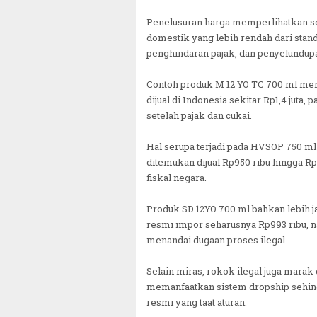
Penelusuran harga memperlihatkan sel
domestik yang lebih rendah dari sta
penghindaran pajak, dan penyelundupa
Contoh produk M 12 YO TC 700 ml menu
dijual di Indonesia sekitar Rp1,4 juta,
setelah pajak dan cukai.
Hal serupa terjadi pada HVSOP 750 ml 
ditemukan dijual Rp950 ribu hingga Rp
fiskal negara.
Produk SD 12YO 700 ml bahkan lebih ja
resmi impor seharusnya Rp993 ribu, na
menandai dugaan proses ilegal.
Selain miras, rokok ilegal juga marak
memanfaatkan sistem dropship sehingga
resmi yang taat aturan.