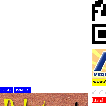
PILPRES
POLITIK
abtu 1 Maret 2025 ~||~ 1 Syawal Jatuh Pada Tanggal