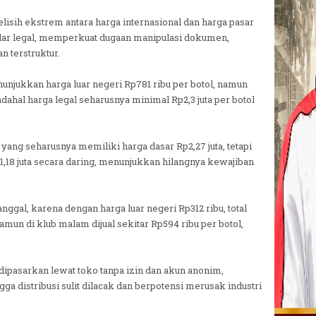
isih ekstrem antara harga internasional dan harga pasar
ndar legal, memperkuat dugaan manipulasi dokumen,
n terstruktur.
njukkan harga luar negeri Rp781 ribu per botol, namun
 padahal harga legal seharusnya minimal Rp2,3 juta per botol
yang seharusnya memiliki harga dasar Rp2,27 juta, tetapi
1,18 juta secara daring, menunjukkan hilangnya kewajiban
nggal, karena dengan harga luar negeri Rp312 ribu, total
mun di klub malam dijual sekitar Rp594 ribu per botol,
 dipasarkan lewat toko tanpa izin dan akun anonim,
 distribusi sulit dilacak dan berpotensi merusak industri