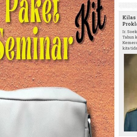
Kilas
Prokl
Ir. Soe
Tahun k
Kemerd
kita tida