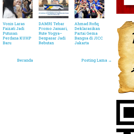
Vonis Laras
DAMRI Tebar
Ahmad Rofiq
Faizati Jadi
Promo Januari,
Deklarasikan
Putusan
Rute Yogya–
Partai Gema
Perdana KUHP
Denpasar Jadi
Bangsa di JICC
Baru
Rebutan
Jakarta
Beranda
Posting Lama →