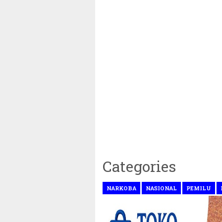
Categories
NARKOBA
NASIONAL
PEMILU
 Tetapkan 1 Ramadhan 1446 Hijriah Jatuh Pada Hari S