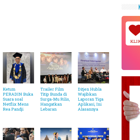
KLI
Ketum
Trailer Film
Ditjen Hubla
PERADIN Buka
Titip Bunda di
Wajibkan
Suara soal
Surga-Mu Rilis,
Laporan Tiga
Netflix Mens
Hangatkan
Aplikasi, Ini
Rea Pandji
Lebaran
Alasannya