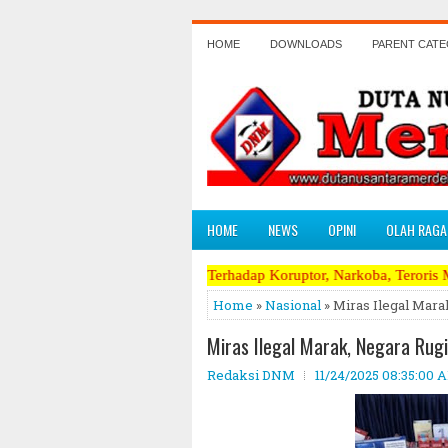
HOME
DOWNLOADS
PARENT CAT
HOME
NEWS
OPINI
OLAH RAGA
nas dan Perang Terhadap Koruptor, Narkoba, Teroris Musuh Rakyat ~~~
Home
»
Nasional
» Miras Ilegal Mara
Miras Ilegal Marak, Negara Rugi
Redaksi DNM
11/24/2025 08:35:00 