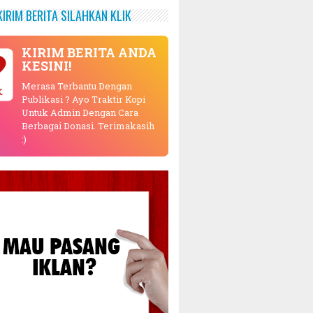
KIRIM BERITA SILAHKAN KLIK
KIRIM BERITA ANDA
KESINI!
Merasa Terbantu Dengan
K
Publikasi ? Ayo Traktir Kopi
Untuk Admin Dengan Cara
Berbagai Donasi. Terimakasih
:)