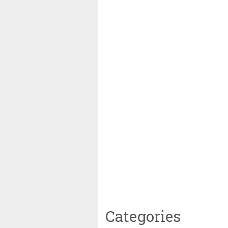
Categories
yah Tetapkan 1 Ramadhan 1446 Hijriah Jatuh Pada Ha