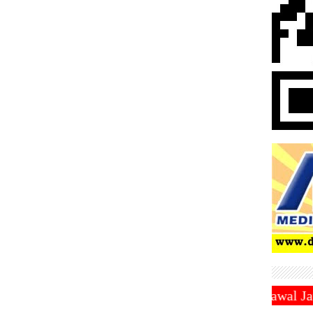
ri Sabtu 1 Maret 2025 ~||~ 1 Syawal Jatuh Pada Tang