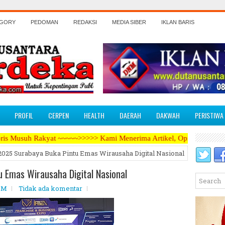
EGORY
PEDOMAN
REDAKSI
MEDIA SIBER
IKLAN BARIS
PROFIL
CERPEN
HEALTH
DAERAH
DAKWAH
PERISTIWA
 ~~~~~>>>>> Kami Menerima Artikel, Opini, Berita Kegiatan, Iklan Par
2025 Surabaya Buka Pintu Emas Wirausaha Digital Nasional
 Emas Wirausaha Digital Nasional
 AM
Tidak ada komentar