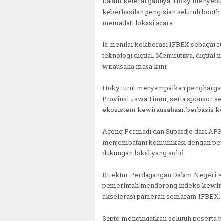
Dalam keterangannya, Hoky menyebut
keberhasilan pengisian seluruh booth
memadati lokasi acara.
la menilai kolaborasi IFBEX sebagai
teknologi digital. Menurutnya, digital
wirausaha masa kini.
Hoky turut menyampaikan pengharga
Provinsi Jawa Timur, serta sponsor 
ekosistem kewirausahaan berbasis ko
Ageng Permadi dan Supardjo dari AP
menjembatani komunikasi dengan pe
dukungan lokal yang solid.
Direktur Perdagangan Dalam Negeri 
pemerintah mendorong indeks kewirau
akselerasi pameran semacam IFBEX.
Septo mengingatkan seluruh peserta 