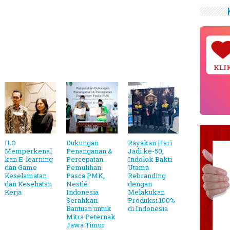
KLI
ILO
Dukungan
Rayakan Hari
Memperkenal
Penanganan &
Jadi ke-50,
kan E-learning
Percepatan
Indolok Bakti
dan Game
Pemulihan
Utama
Keselamatan
Pasca PMK,
Rebranding
dan Kesehatan
Nestlé
dengan
Kerja
Indonesia
Melakukan
Serahkan
Produksi 100%
Bantuan untuk
di Indonesia
Mitra Peternak
Jawa Timur