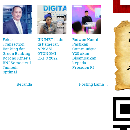
Fokus
UNINET hadir
Ridwan Kamil
Transaction
di Pameran
Pastikan
Banking dan
APKASI
Communique
Green Banking
OTONOMI
Y20 akan
Dorong Kinerja
EXPO 2022
Disampaikan
BNI Semester I
kepada
Tumbuh
Presiden RI
Optimal
Beranda
Posting Lama →