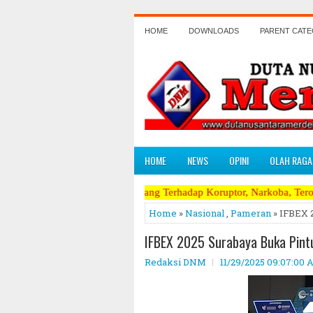
HOME
DOWNLOADS
PARENT CAT
HOME
NEWS
OPINI
OLAH RAGA
erpanas dan Perang Terhadap Koruptor, Narkoba, Teroris Musuh Rakyat
Home
»
Nasional
,
Pameran
» IFBEX 
IFBEX 2025 Surabaya Buka Pintu
Redaksi DNM
11/29/2025 09:07:00