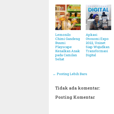
Lemonilo
Apkasi
Chimi Gandeng
Otonomi Expo
Buumi
2022, Uninet
Playscape
Siap Wujudkan
Kenalkan Anak
Transformasi
pada Camilan
Digital
Sehat
← Posting Lebih Baru
Tidak ada komentar:
Posting Komentar