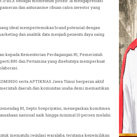
 IFBEX sebagai momentum positif. la mengapresiasi
 pameran dan antusiasme ribuan calon investor yang
 ruang ideal mempertemukan brand potensial dengan
 marketing dan analitik data menjadi penentu daya saing
an kepada Kementerian Perdagangan RI, Pemerintah
seperti BRI dan Pertamina yang disebutnya memperkuat
laborasi.
KOMINDO serta ΑΡΤΙΚNAS Jawa Timur berperan aktif
merintah daerah dan komunitas usaha demi memastikan
Kemendag RI, Septo Soepriyatno, menegaskan komitmen
sahaan nasional naik hingga minimal 10 persen melalui
untuk mematuhi regulasi waralaba, terutama kepemilikan