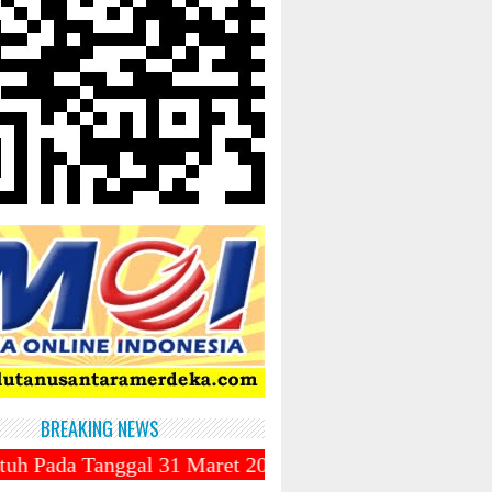
BREAKING NEWS
gal 31 Maret 2025 ~||~ Muhammadiyah Luncurkan Ojek