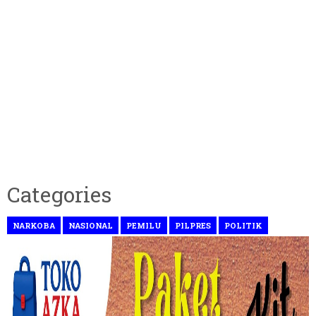
Categories
NARKOBA
NASIONAL
PEMILU
PILPRES
POLITIK