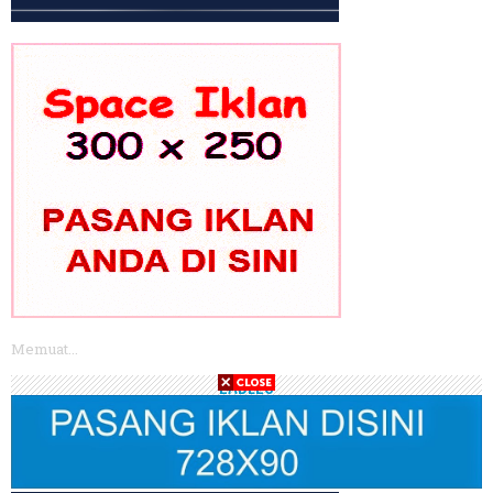
Memuat...
LABELS
POLITIK
PEMILU
PILPRES