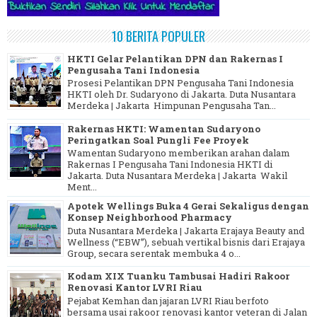
10 BERITA POPULER
HKTI Gelar Pelantikan DPN dan Rakernas I
Pengusaha Tani Indonesia
Prosesi Pelantikan DPN Pengusaha Tani Indonesia
HKTI oleh Dr. Sudaryono di Jakarta. Duta Nusantara
Merdeka | Jakarta Himpunan Pengusaha Tan...
Rakernas HKTI: Wamentan Sudaryono
Peringatkan Soal Pungli Fee Proyek
Wamentan Sudaryono memberikan arahan dalam
Rakernas I Pengusaha Tani Indonesia HKTI di
Jakarta. Duta Nusantara Merdeka | Jakarta Wakil
Ment...
Apotek Wellings Buka 4 Gerai Sekaligus dengan
Konsep Neighborhood Pharmacy
Duta Nusantara Merdeka | Jakarta Erajaya Beauty and
Wellness (“EBW”), sebuah vertikal bisnis dari Erajaya
Group, secara serentak membuka 4 o...
Kodam XIX Tuanku Tambusai Hadiri Rakoor
Renovasi Kantor LVRI Riau
Pejabat Kemhan dan jajaran LVRI Riau berfoto
bersama usai rakoor renovasi kantor veteran di Jalan