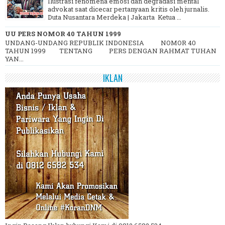
Ilustrasi fenomena emosi dan degradasi mental
advokat saat dicecar pertanyaan kritis oleh jurnalis.
Duta Nusantara Merdeka | Jakarta Ketua ...
UU PERS NOMOR 40 TAHUN 1999
UNDANG-UNDANG REPUBLIK INDONESIA NOMOR 40
TAHUN 1999 TENTANG PERS DENGAN RAHMAT TUHAN
YAN...
IKLAN