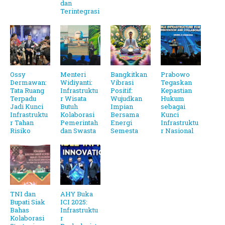
dan
Terintegrasi
Ossy
Menteri
Bangkitkan
Prabowo
Dermawan:
Widiyanti:
Vibrasi
Tegaskan
Tata Ruang
Infrastruktu
Positif:
Kepastian
Terpadu
r Wisata
Wujudkan
Hukum
Jadi Kunci
Butuh
Impian
sebagai
Infrastruktu
Kolaborasi
Bersama
Kunci
r Tahan
Pemerintah
Energi
Infrastruktu
Risiko
dan Swasta
Semesta
r Nasional
TNI dan
AHY Buka
Bupati Siak
ICI 2025:
Bahas
Infrastruktu
Kolaborasi
r