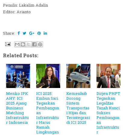
Penulis: Lakalim Adalin
Editor: Arianto
Share:
Related Posts:
Menko IPK
ICI 2025:
Kemenhub
Dirjen PHPT
AHY: ICI
Embun Sari
Dorong
Tegaskan
2025 Ajang
Tegaskan
Sistem
Legalitas
Business
Pembangun
Transportas
Tanah Kunci
Matching
an
i Hijau dan
Sukses
Infrastruktu
Infrastruktu
Terintegrasi
Pembangun
r Indonesia
r Harus
di ICI 2025
an
Ramah
Infrastruktu
Lingkungan
r