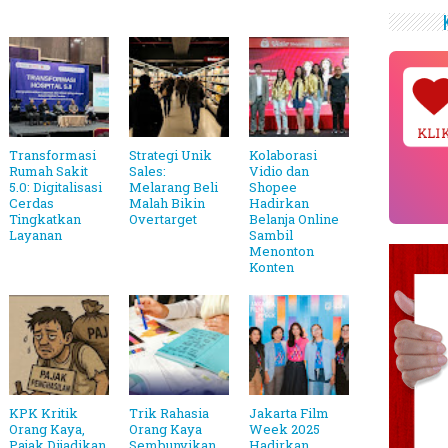
KLI
Transformasi
Strategi Unik
Kolaborasi
Rumah Sakit
Sales:
Vidio dan
5.0: Digitalisasi
Melarang Beli
Shopee
Cerdas
Malah Bikin
Hadirkan
Tingkatkan
Overtarget
Belanja Online
Layanan
Sambil
Menonton
Konten
KPK Kritik
Trik Rahasia
Jakarta Film
Orang Kaya,
Orang Kaya
Week 2025
Pajak Dijadikan
Sembunyikan
Hadirkan