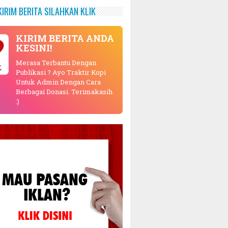
KIRIM BERITA SILAHKAN KLIK
KIRIM BERITA ANDA
KESINI!
Merasa Terbantu Dengan
K
Publikasi ? Ayo Traktir Kopi
Untuk Admin Dengan Cara
Berbagai Donasi. Terimakasih
:)