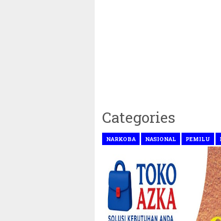
Categories
NARKOBA
NASIONAL
PEMILU
iyah Tetapkan 1 Ramadhan 1446 Hijriah Jatuh Pada H