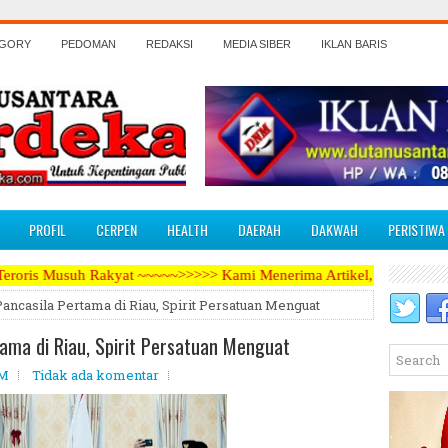
EGORY
PEDOMAN
REDAKSI
MEDIA SIBER
IKLAN BARIS
PROFIL
CERPEN
HEALTH
DAERAH
DAKWAH
PERISTIWA
t ~~~~~>>>>> Kami Menerima Artikel, Opini, Berita Kegiatan, Iklan P
Pancasila Pertama di Riau, Spirit Persatuan Menguat
tama di Riau, Spirit Persatuan Menguat
AM
Tidak ada komentar