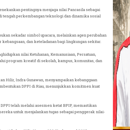
nekankan pentingnya menjaga nilai Pancasila sebagai
di tengah perkembangan teknologi dan dinamika sosial
bukan sekadar simbol upacara, melainkan agen perubahan
kebangsaan, dan keteladanan bagi lingkungan sekitar.
hidupkan nilai Ketuhanan, Kemanusiaan, Persatuan,
lui program kreatif di sekolah, kampus, komunitas, dan
kan Hilir, Indra Gunawan, menyampaikan kebanggaan
embentukan DPPI di Riau, menunjukkan komitmen kuat
 DPPI telah melalui asesmen ketat BPIP, memastikan
 mereka untuk menjalankan tugas sebagai penggerak nilai-