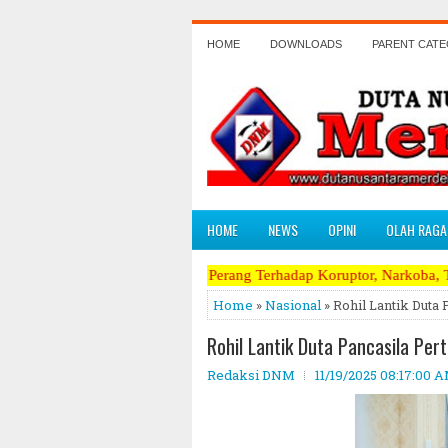
HOME
DOWNLOADS
PARENT CAT
HOME
NEWS
OPINI
OLAH RAGA
 Terpanas dan Perang Terhadap Koruptor, Narkoba, Teroris Musuh Rakya
Home
»
Nasional
» Rohil Lantik Duta 
Rohil Lantik Duta Pancasila Per
Redaksi DNM
11/19/2025 08:17:00 