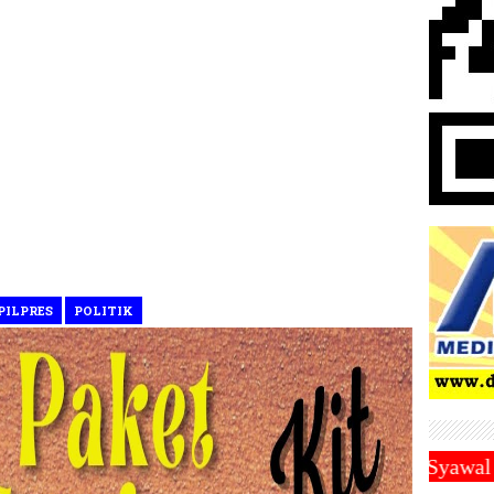
PILPRES
POLITIK
ari Sabtu 1 Maret 2025 ~||~ 1 Syawal Jatuh Pada Tan