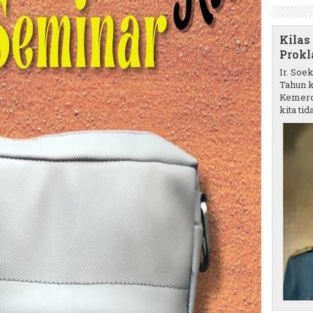
Kilas
Prokl
Ir. Soe
Tahun k
Kemerd
kita tida