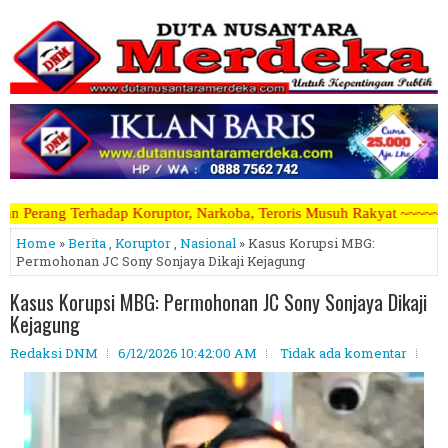
tor, Narkoba, Teroris Musuh Rakyat ~~~~~>>>>> Kami Menerima Artikel
Home
»
Berita
,
Koruptor
,
Nasional
» Kasus Korupsi MBG:
Permohonan JC Sony Sonjaya Dikaji Kejagung
Kasus Korupsi MBG: Permohonan JC Sony Sonjaya Dikaji
Kejagung
Redaksi DNM
6/12/2026 10:42:00 AM
Tidak ada komentar