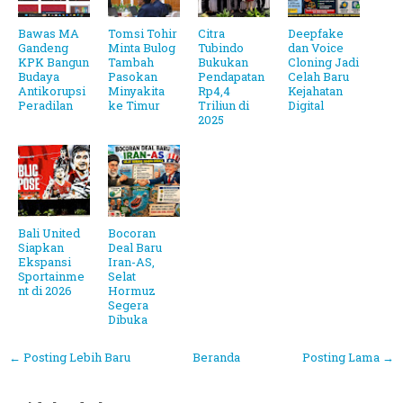
Bawas MA
Tomsi Tohir
Citra
Deepfake
Gandeng
Minta Bulog
Tubindo
dan Voice
KPK Bangun
Tambah
Bukukan
Cloning Jadi
Budaya
Pasokan
Pendapatan
Celah Baru
Antikorupsi
Minyakita
Rp4,4
Kejahatan
Peradilan
ke Timur
Triliun di
Digital
2025
Bali United
Bocoran
Siapkan
Deal Baru
Ekspansi
Iran-AS,
Sportainme
Selat
nt di 2026
Hormuz
Segera
Dibuka
← Posting Lebih Baru
Beranda
Posting Lama →