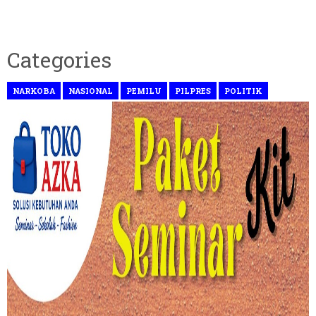
Categories
NARKOBA
NASIONAL
PEMILU
PILPRES
POLITIK