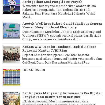
Peringatkan Soal Pungli Fee Proyek
Wamentan Sudaryono memberikan arahan dalam
Rakernas I Pengusaha Tani Indonesia HKTI di
Jakarta. Duta Nusantara Merdeka | Jakarta Wakil
Ment...
Apotek Wellings Buka 4 Gerai Sekaligus dengan
Konsep Neighborhood Pharmacy
Duta Nusantara Merdeka | Jakarta Erajaya Beauty and
Wellness (“EBW”), sebuah vertikal bisnis dari Erajaya
Group, secara serentak membuka 4 o...
Kodam XIX Tuanku Tambusai Hadiri Rakoor
Renovasi Kantor LVRI Riau
Pejabat Kemhan dan jajaran LVRI Riau berfoto
bersama usai rakoor renovasi kantor veteran di Jalan
Cut Nyak Dien. Duta Nusantara Merdeka | Pe...
IKLAN BARIS
Pentingnya Menyaring Informasi di Era Digital:
Banyak Tahu Belum Tentu Berilmu
. Ilustrasi seorang Muslilm menerapkan cara
menyaring informasi menurut Islam di era digital