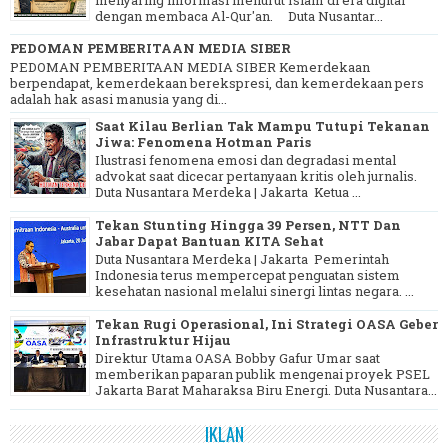
dengan membaca Al-Qur'an. Duta Nusantar...
PEDOMAN PEMBERITAAN MEDIA SIBER
PEDOMAN PEMBERITAAN MEDIA SIBER Kemerdekaan
berpendapat, kemerdekaan berekspresi, dan kemerdekaan pers
adalah hak asasi manusia yang di...
Saat Kilau Berlian Tak Mampu Tutupi Tekanan
Jiwa: Fenomena Hotman Paris
Ilustrasi fenomena emosi dan degradasi mental
advokat saat dicecar pertanyaan kritis oleh jurnalis.
Duta Nusantara Merdeka | Jakarta Ketua ...
Tekan Stunting Hingga 39 Persen, NTT Dan
Jabar Dapat Bantuan KITA Sehat
Duta Nusantara Merdeka | Jakarta Pemerintah
Indonesia terus mempercepat penguatan sistem
kesehatan nasional melalui sinergi lintas negara. ...
Tekan Rugi Operasional, Ini Strategi OASA Geber
Infrastruktur Hijau
Direktur Utama OASA Bobby Gafur Umar saat
memberikan paparan publik mengenai proyek PSEL
Jakarta Barat Maharaksa Biru Energi. Duta Nusantara...
IKLAN