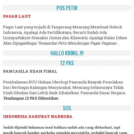
POS PETIR
PAGAR LAUT
Pagar Laut yang terjadi di Tangerang Memang Membuat Heboh
Indonesia, Apalagi Ada Sertifikatnya, Berarti Sudah Ada
Izinnya
Rakyat Semakin Cemas dan Khawatir, Apalagi Kalau Udara
Mau Dipagar
Bagai
Tersambar Petir Mendengar Pagar-Pagaran
.
HALLO KRING..!!!
12 PAS
PANCASILA UDAH FINAL
Pembahasan RUU Haluan Ideologi Pancasila Banyak Penolakan
Dari Berbagai Kalangan Masyarakat, Memang Seharusnya Tidak
Usah Dibahas Dan Lebih Baik Dibatalkan. Pancasila Dasar Negara.
Tendangan 12 PAS Dihentikan
SOS
INDONESIA DARURAT NARKOBA
Sudah dijatuhi hukuman mati bahkan sudah ada yang dieksekusi, tapi
masih banyak bandar narkoba semakin merajalela, terbukti banyak yang