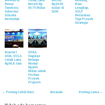
Mewah di
Cetak Laba
Bersih
Belitung
Rusun
Bersih Rp
Rp39,50
Kian
Tambora,
30,75 Miliar
miliar di
Lengkap,
Gubernur
2025
GOLF
Diminta
Resmikan
Bertindak
Tiga Proyek
Strategis
Kuartal I
GPRA
2026, GULA
Siapkan
Cetak Laba
Belanja
Rp36,8 Juta
Modal
Rp400
Miliar untuk
Perluas
Proyek
Properti
← Posting Lebih Baru
Beranda
Posting Lama →