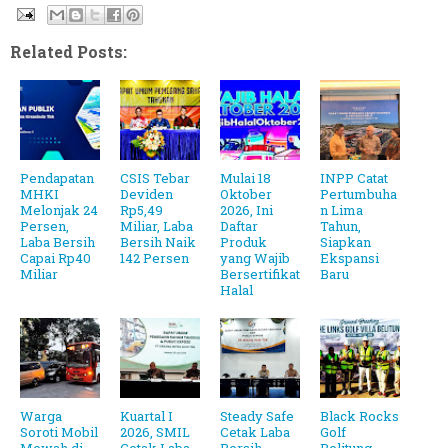
Related Posts:
Pendapatan
CSIS Tebar
Mulai 18
INPP Catat
MHKI
Deviden
Oktober
Pertumbuha
Melonjak 24
Rp5,49
2026, Ini
n Lima
Persen,
Miliar, Laba
Daftar
Tahun,
Laba Bersih
Bersih Naik
Produk
Siapkan
Capai Rp40
142 Persen
yang Wajib
Ekspansi
Miliar
Bersertifikat
Baru
Halal
Warga
Kuartal I
Steady Safe
Black Rocks
Soroti Mobil
2026, SMIL
Cetak Laba
Golf