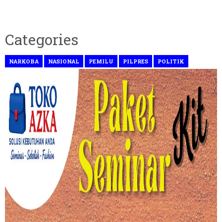
Categories
NARKOBA
NASIONAL
PEMILU
PILPRES
POLITIK