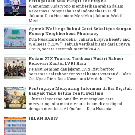
Peringatkan Soal Pungli Fee Proyek
Wamentan Sudaryono memberikan arahan dalam
Rakernas I Pengusaha Tani Indonesia HKTI di
Jakarta. Duta Nusantara Merdeka | Jakarta Wakil
Ment...
Apotek Wellings Buka 4 Gerai Sekaligus dengan
Konsep Neighborhood Pharmacy
Duta Nusantara Merdeka | Jakarta Erajaya Beauty and
Wellness (“EBW”), sebuah vertikal bisnis dari Erajaya
Group, secara serentak membuka 4 o...
Kodam XIX Tuanku Tambusai Hadiri Rakoor
Renovasi Kantor LVRI Riau
Pejabat Kemhan dan jajaran LVRI Riau berfoto
bersama usai rakoor renovasi kantor veteran di Jalan
Cut Nyak Dien. Duta Nusantara Merdeka | Pe...
Pentingnya Menyaring Informasi di Era Digital:
Banyak Tahu Belum Tentu Berilmu
. Ilustrasi seorang Muslilm menerapkan cara
menyaring informasi menurut Islam di era digital
dengan membaca Al-Qur'an. Duta Nusantar...
IKLAN BARIS