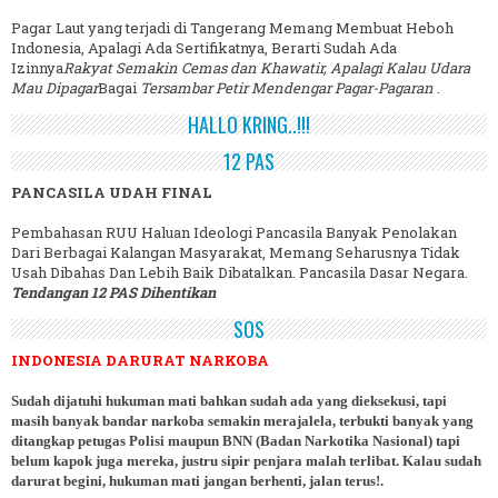
Pagar Laut yang terjadi di Tangerang Memang Membuat Heboh
Indonesia, Apalagi Ada Sertifikatnya, Berarti Sudah Ada
Izinnya
Rakyat Semakin Cemas dan Khawatir, Apalagi Kalau Udara
Mau Dipagar
Bagai
Tersambar Petir Mendengar Pagar-Pagaran
.
HALLO KRING..!!!
12 PAS
PANCASILA UDAH FINAL
Pembahasan RUU Haluan Ideologi Pancasila Banyak Penolakan
Dari Berbagai Kalangan Masyarakat, Memang Seharusnya Tidak
Usah Dibahas Dan Lebih Baik Dibatalkan. Pancasila Dasar Negara.
Tendangan 12 PAS Dihentikan
SOS
INDONESIA DARURAT NARKOBA
Sudah dijatuhi hukuman mati bahkan sudah ada yang dieksekusi, tapi
masih banyak bandar narkoba semakin merajalela, terbukti banyak yang
ditangkap petugas Polisi maupun BNN (Badan Narkotika Nasional) tapi
belum kapok juga mereka, justru sipir penjara malah terlibat. Kalau sudah
darurat begini, hukuman mati jangan berhenti, jalan terus!.