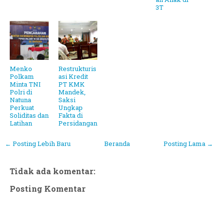
3T
Menko
Restrukturis
Polkam
asi Kredit
Minta TNI
PT KMK
Polri di
Mandek,
Natuna
Saksi
Perkuat
Ungkap
Soliditas dan
Fakta di
Latihan
Persidangan
← Posting Lebih Baru
Beranda
Posting Lama →
Tidak ada komentar:
Posting Komentar