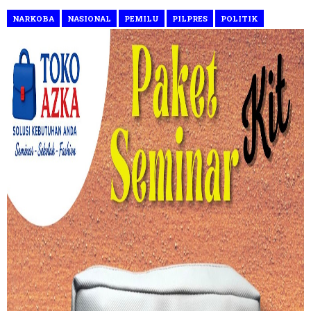
NARKOBA
NASIONAL
PEMILU
PILPRES
POLITIK