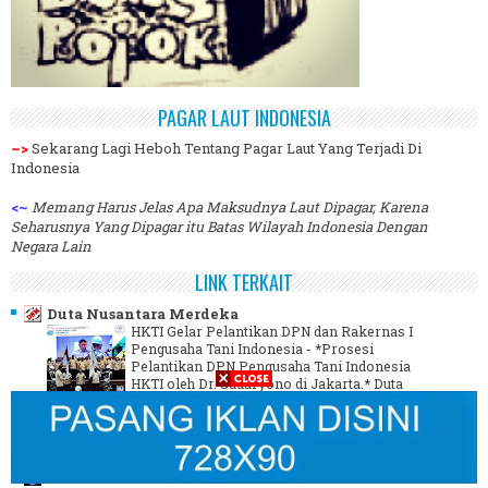
PAGAR LAUT INDONESIA
~>
Sekarang Lagi Heboh Tentang Pagar Laut Yang Terjadi Di
Indonesia
<~
Memang Harus Jelas Apa Maksudnya Laut Dipagar, Karena
Seharusnya Yang Dipagar itu Batas Wilayah Indonesia Dengan
Negara Lain
LINK TERKAIT
Duta Nusantara Merdeka
HKTI Gelar Pelantikan DPN dan Rakernas I
Pengusaha Tani Indonesia
-
*Prosesi
Pelantikan DPN Pengusaha Tani Indonesia
HKTI oleh Dr. Sudaryono di Jakarta.* Duta
Nusantara Merdeka | Jakarta Himpunan
Pengusaha Tani Indonesia ...
2 minggu yang lalu
Juru Berita