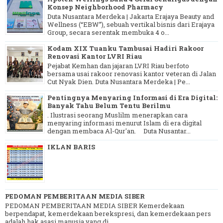
Konsep Neighborhood Pharmacy
Duta Nusantara Merdeka | Jakarta Erajaya Beauty and
Wellness (“EBW”), sebuah vertikal bisnis dari Erajaya
Group, secara serentak membuka 4 o...
Kodam XIX Tuanku Tambusai Hadiri Rakoor
Renovasi Kantor LVRI Riau
Pejabat Kemhan dan jajaran LVRI Riau berfoto
bersama usai rakoor renovasi kantor veteran di Jalan
Cut Nyak Dien. Duta Nusantara Merdeka | Pe...
Pentingnya Menyaring Informasi di Era Digital:
Banyak Tahu Belum Tentu Berilmu
. Ilustrasi seorang Muslilm menerapkan cara
menyaring informasi menurut Islam di era digital
dengan membaca Al-Qur'an. Duta Nusantar...
IKLAN BARIS
PEDOMAN PEMBERITAAN MEDIA SIBER
PEDOMAN PEMBERITAAN MEDIA SIBER Kemerdekaan
berpendapat, kemerdekaan berekspresi, dan kemerdekaan pers
adalah hak asasi manusia yang di...