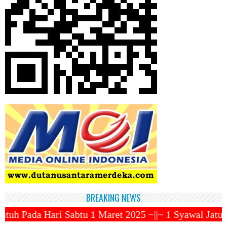
BREAKING NEWS
1 Maret 2025 ~||~ 1 Syawal Jatuh Pada Tanggal 31 Ma