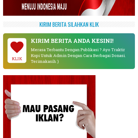
KIRIM BERITA SILAHKAN KLIK
KIRIM BERITA ANDA KESINI!
Merasa Terbantu Dengan Publikasi ? Ayo Traktir
Kopi Untuk Admin Dengan Cara Berbagai Donasi.
KLIK
Terimakasih :)