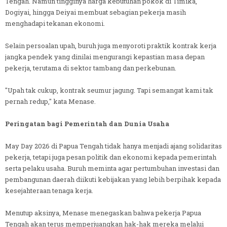
Tengah. Namun tingginya harga kebutuhan pokok di Timika,
Dogiyai, hingga Deiyai membuat sebagian pekerja masih
menghadapi tekanan ekonomi.
Selain persoalan upah, buruh juga menyoroti praktik kontrak kerja
jangka pendek yang dinilai mengurangi kepastian masa depan
pekerja, terutama di sektor tambang dan perkebunan.
"Upah tak cukup, kontrak seumur jagung. Tapi semangat kami tak
pernah redup," kata Menase.
Peringatan bagi Pemerintah dan Dunia Usaha
May Day 2026 di Papua Tengah tidak hanya menjadi ajang solidaritas
pekerja, tetapi juga pesan politik dan ekonomi kepada pemerintah
serta pelaku usaha. Buruh meminta agar pertumbuhan investasi dan
pembangunan daerah diikuti kebijakan yang lebih berpihak kepada
kesejahteraan tenaga kerja.
Menutup aksinya, Menase menegaskan bahwa pekerja Papua
Tengah akan terus memperjuangkan hak-hak mereka melalui