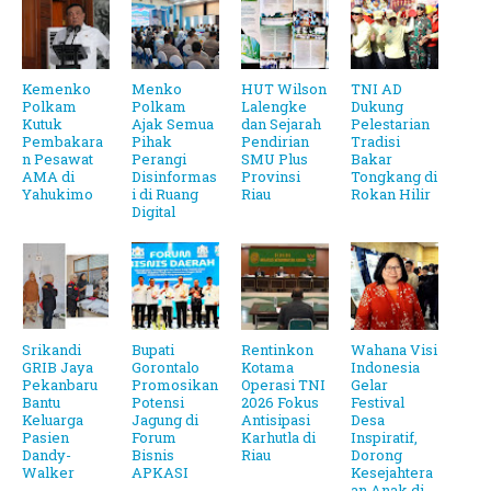
Kemenko
Menko
HUT Wilson
TNI AD
Polkam
Polkam
Lalengke
Dukung
Kutuk
Ajak Semua
dan Sejarah
Pelestarian
Pembakara
Pihak
Pendirian
Tradisi
n Pesawat
Perangi
SMU Plus
Bakar
AMA di
Disinformas
Provinsi
Tongkang di
Yahukimo
i di Ruang
Riau
Rokan Hilir
Digital
Srikandi
Bupati
Rentinkon
Wahana Visi
GRIB Jaya
Gorontalo
Kotama
Indonesia
Pekanbaru
Promosikan
Operasi TNI
Gelar
Bantu
Potensi
2026 Fokus
Festival
Keluarga
Jagung di
Antisipasi
Desa
Pasien
Forum
Karhutla di
Inspiratif,
Dandy-
Bisnis
Riau
Dorong
Walker
APKASI
Kesejahtera
an Anak di