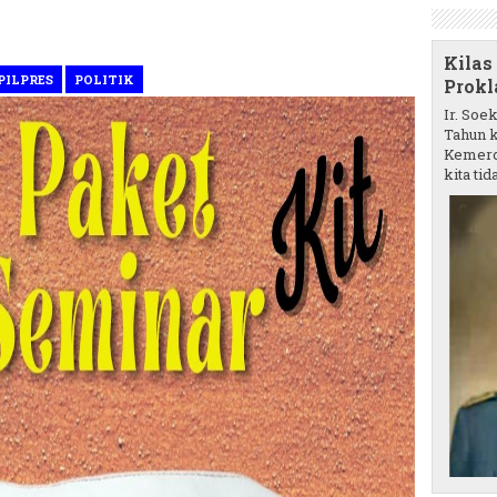
Kilas
PILPRES
POLITIK
Prokl
Ir. Soe
Tahun k
Kemerd
kita tida