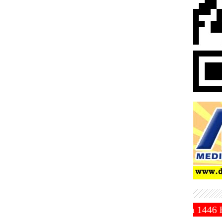
mmadiyah Tetapkan 1 Ramadhan 1446 Hijriah Jatuh Pad