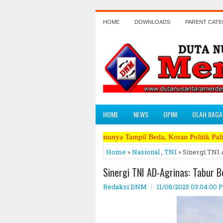
HOME
DOWNLOADS
PARENT CAT
HOME
NEWS
OPINI
OLAH RAGA
Satu - Satunya Tampil Beda, Koran Politik Paling Berani Mengkr
Home
»
Nasional
,
TNI
» Sinergi TNI
Sinergi TNI AD-Agrinas: Tabur 
Redaksi DNM
11/08/2025 03:04:00 