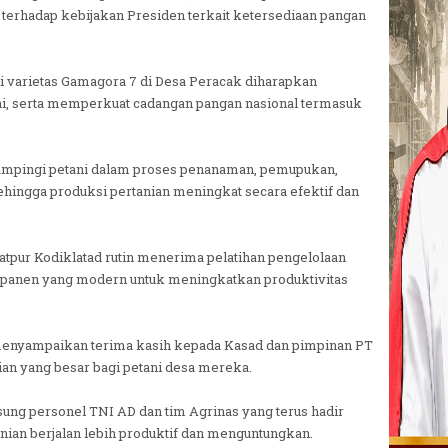
erhadap kebijakan Presiden terkait ketersediaan pangan
i varietas Gamagora 7 di Desa Peracak diharapkan
i, serta memperkuat cadangan pangan nasional termasuk
mpingi petani dalam proses penanaman, pemupukan,
sehingga produksi pertanian meningkat secara efektif dan
latpur Kodiklatad rutin menerima pelatihan pengelolaan
k panen yang modern untuk meningkatkan produktivitas
enyampaikan terima kasih kepada Kasad dan pimpinan PT
ian yang besar bagi petani desa mereka.
ung personel TNI AD dan tim Agrinas yang terus hadir
ian berjalan lebih produktif dan menguntungkan.