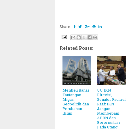
Share:
Related Posts:
Menkeu Bahas
UU IKN
Tantangan
Direvisi,
Migas:
Senator Fachrul
Geopolitik dan
Razi: IKN
Perubahan
Jangan
Iklim
Membebani
APBN dan
Berorientasi
Pada Utang