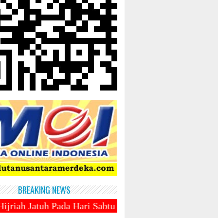
BREAKING NEWS
a Hari Sabtu 1 Maret 2025 ~||~ 1 Syawal Jatuh Pada