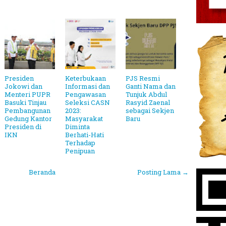
Presiden
Keterbukaan
PJS Resmi
Jokowi dan
Informasi dan
Ganti Nama dan
Menteri PUPR
Pengawasan
Tunjuk Abdul
Basuki Tinjau
Seleksi CASN
Rasyid Zaenal
Pembangunan
2023:
sebagai Sekjen
Gedung Kantor
Masyarakat
Baru
Presiden di
Diminta
IKN
Berhati-Hati
Terhadap
Penipuan
Beranda
Posting Lama →