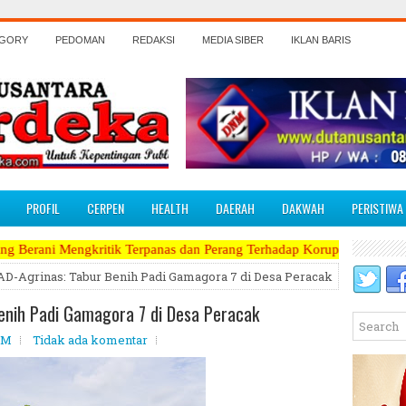
EGORY
PEDOMAN
REDAKSI
MEDIA SIBER
IKLAN BARIS
PROFIL
CERPEN
HEALTH
DAERAH
DAKWAH
PERISTIWA
itik Terpanas dan Perang Terhadap Koruptor, Narkoba, Teroris Musuh 
 AD-Agrinas: Tabur Benih Padi Gamagora 7 di Desa Peracak
Benih Padi Gamagora 7 di Desa Peracak
PM
Tidak ada komentar