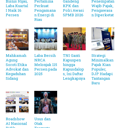
Bisnis Hijau,
Pertamina
Gandeng
Penempatan
Laba Kuartal
Perkuat
KPK dan
Wajib Pajak,
I Naik 16
Pengamana
Polri Awasi
Pengawasa
Persen
n Energi di
SPMB 2026
n Diperketat
Riau
Mahkamah
Laba Bersih
TNI Ganti
Strategi
Agung
NRCA
Kapuspen
Minimalkan
Soroti Etika
Melonjak 115
hingga
Pajak Kian
Advokat dan
Persen pada
Kapusdalop
Populer,
Kegaduhan
2025
s, Ini Daftar
DJP Hadapi
Sidang
Lengkapnya
Tantangan
Baru
Roadshow
Usus dan
AI Nasional
Otak