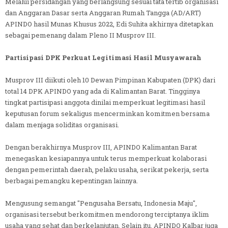
Melalui persidangan yang berlangsung sesuai tata tertib organisasi
dan Anggaran Dasar serta Anggaran Rumah Tangga (AD/ART)
APINDO hasil Munas Khusus 2022, Edi Suhita akhirnya ditetapkan
sebagai pemenang dalam Pleno II Musprov III.
Partisipasi DPK Perkuat Legitimasi Hasil Musyawarah
Musprov III diikuti oleh 10 Dewan Pimpinan Kabupaten (DPK) dari
total 14 DPK APINDO yang ada di Kalimantan Barat. Tingginya
tingkat partisipasi anggota dinilai memperkuat legitimasi hasil
keputusan forum sekaligus mencerminkan komitmen bersama
dalam menjaga soliditas organisasi.
Dengan berakhirnya Musprov III, APINDO Kalimantan Barat
menegaskan kesiapannya untuk terus memperkuat kolaborasi
dengan pemerintah daerah, pelaku usaha, serikat pekerja, serta
berbagai pemangku kepentingan lainnya.
Mengusung semangat "Pengusaha Bersatu, Indonesia Maju",
organisasi tersebut berkomitmen mendorong terciptanya iklim
usaha yang sehat dan berkelanjutan. Selain itu, APINDO Kalbar juga