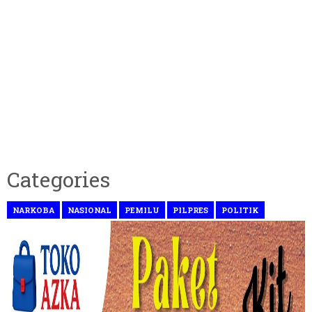
Categories
NARKOBA
NASIONAL
PEMILU
PILPRES
POLITIK