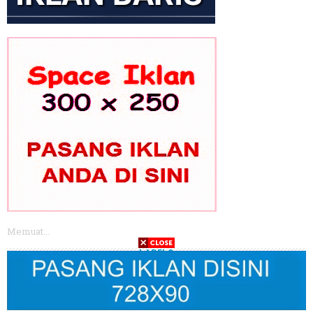
Memuat...
LABELS
POLITIK
PEMILU
PILPRES