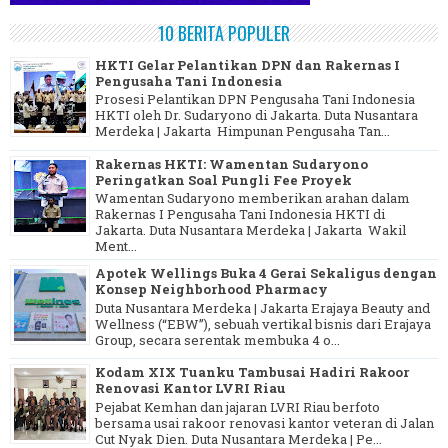
10 BERITA POPULER
HKTI Gelar Pelantikan DPN dan Rakernas I
Pengusaha Tani Indonesia
Prosesi Pelantikan DPN Pengusaha Tani Indonesia
HKTI oleh Dr. Sudaryono di Jakarta. Duta Nusantara
Merdeka | Jakarta Himpunan Pengusaha Tan...
Rakernas HKTI: Wamentan Sudaryono
Peringatkan Soal Pungli Fee Proyek
Wamentan Sudaryono memberikan arahan dalam
Rakernas I Pengusaha Tani Indonesia HKTI di
Jakarta. Duta Nusantara Merdeka | Jakarta Wakil
Ment...
Apotek Wellings Buka 4 Gerai Sekaligus dengan
Konsep Neighborhood Pharmacy
Duta Nusantara Merdeka | Jakarta Erajaya Beauty and
Wellness (“EBW”), sebuah vertikal bisnis dari Erajaya
Group, secara serentak membuka 4 o...
Kodam XIX Tuanku Tambusai Hadiri Rakoor
Renovasi Kantor LVRI Riau
Pejabat Kemhan dan jajaran LVRI Riau berfoto
bersama usai rakoor renovasi kantor veteran di Jalan
Cut Nyak Dien. Duta Nusantara Merdeka | Pe...