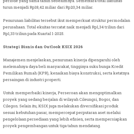
periode yang sama tahun sebelumnya. Sementara total liabilitas
turun menjadi Rp18,42 miliar dari Rp20,34 miliar.
Penurunan liabilitas tersebut ikut memperkuat struktur permodalan
perusahaan. Total ekuitas tercatat naik menjadi Rp1,34 triliun dari
Rp1,33 triliun pada Kuartal I-2025.
Strategi Bisnis dan Outlook KSIX 2026
Manajemen menjelaskan, penurunan kinerja dipengaruhi oleh
melemahnya daya beli masyarakat, tingginya suku bunga Kredit
Pemilikan Rumah (KPR), kenaikan biaya konstruksi, serta ketatnya
persaingan di industri properti.
Untuk memperbaiki kinerja, Perseroan akan mengoptimalkan
proyek yang sedang berjalan di wilayah Cileungsi, Bogor, dan
Cilegon. Selain itu, KSIX juga melakukan diversifikasi produk
sesuai kebutuhan pasar, mempercepat perputaran aset melalui
pengelolaan persediaan yang lebih efisien, serta mempersiapkan
proyek pengembangan untuk tiga tahun mendatang.