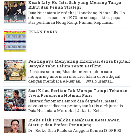
Kisah Lily Ho: Istri Sah yang Menang Tanpa
Ribut dan Penuh Strategi
Duta Nusantara Merdeka | Hongkong Nama Lily Ho
dikenal luas pada era 1970-an sebagai aktris papan
atas perfilman Hong Kong. Namun, keputusa...
IKLAN BARIS
Pentingnya Menyaring Informasi di Era Digital:
Banyak Tahu Belum Tentu Berilmu
. Ilustrasi seorang Muslilm menerapkan cara
menyaring informasi menurut Islam di era digital
dengan membaca Al-Qur'an. Duta Nusantar...
Saat Kilau Berlian Tak Mampu Tutupi Tekanan
Jiwa: Fenomena Hotman Paris
Ilustrasi fenomena emosi dan degradasi mental
advokat saat dicecar pertanyaan kritis oleh jurnalis.
Duta Nusantara Merdeka | Jakarta Ketua ...
Rieke Diah Pitaloka Desak OJK Ketat Awasi
Startup dan Profesi Penunjang
Dr . Rieke Diah Pitaloka Anggota Komisi 13 DPR RI