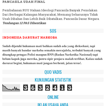
PANCASILA UDAH FINAL
Pembahasan RUU Haluan Ideologi Pancasila Banyak Penolakan
Dari Berbagai Kalangan Masyarakat, Memang Seharusnya Tidak
Usah Dibahas Dan Lebih Baik Dibatalkan. Pancasila Dasar Negara.
Tendangan 12 PAS Dihentikan
SOS
INDONESIA DARURAT NARKOBA
Sudah dijatuhi hukuman mati bahkan sudah ada yang dieksekusi, tapi
masih banyak bandar narkoba semakin merajalela, terbukti banyak yang
ditangkap petugas Polisi maupun BNN (Badan Narkotika Nasional) tapi
belum kapok juga mereka, justru sipir penjara malah terlibat. Kalau sudah
darurat begini, hukuman mati jangan berhenti, jalan terus!.
QUO VADIS
KUNJUNGAN STATISTIK
3
6
3
2
4
1
3
ONLINE
IKLAN USAHA ANDA