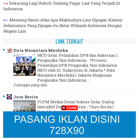
~>
Sekarang Lagi Heboh Tentang Pagar Laut Yang Terjadi Di
Indonesia
<~
Memang Harus Jelas Apa Maksudnya Laut Dipagar, Karena
Seharusnya Yang Dipagar itu Batas Wilayah Indonesia Dengan
Negara Lain
LINK TERKAIT
Duta Nusantara Merdeka
HKTI Gelar Pelantikan DPN dan Rakernas I
Pengusaha Tani Indonesia
-
*Prosesi
Pelantikan DPN Pengusaha Tani Indonesia
HKTI oleh Dr. Sudaryono di Jakarta.* Duta
Nusantara Merdeka | Jakarta Himpunan
Pengusaha Tani Indonesia ...
2 minggu yang lalu
Juru Berita
PCPM Medan Denai Sukses Gelar Dialog
Interaktif Dan Rapat Kerja
-
*Juru Berita |
Kota Medan* Pimpinan Cabang Pemuda
Muhammadiyah Medan Denai Menggelar
Kegiatan Dialog Interaktif Dan Rapat Kerja
yang dilaksanakan Di Aula ...
3 tahun yang lalu