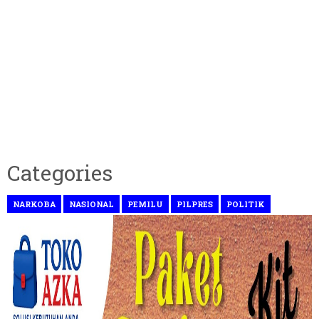
Categories
NARKOBA
NASIONAL
PEMILU
PILPRES
POLITIK