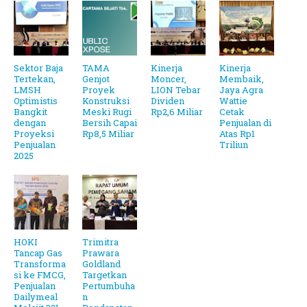
Sektor Baja
TAMA
Kinerja
Kinerja
Tertekan,
Genjot
Moncer,
Membaik,
LMSH
Proyek
LION Tebar
Jaya Agra
Optimistis
Konstruksi
Dividen
Wattie
Bangkit
Meski Rugi
Rp2,6 Miliar
Cetak
dengan
Bersih Capai
Penjualan di
Proyeksi
Rp8,5 Miliar
Atas Rp1
Penjualan
Triliun
2025
HOKI
Trimitra
Tancap Gas
Prawara
Transforma
Goldland
si ke FMCG,
Targetkan
Penjualan
Pertumbuha
Dailymeal
n