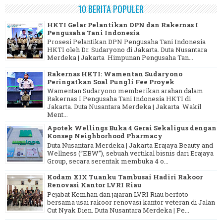
10 BERITA POPULER
HKTI Gelar Pelantikan DPN dan Rakernas I
Pengusaha Tani Indonesia
Prosesi Pelantikan DPN Pengusaha Tani Indonesia
HKTI oleh Dr. Sudaryono di Jakarta. Duta Nusantara
Merdeka | Jakarta Himpunan Pengusaha Tan...
Rakernas HKTI: Wamentan Sudaryono
Peringatkan Soal Pungli Fee Proyek
Wamentan Sudaryono memberikan arahan dalam
Rakernas I Pengusaha Tani Indonesia HKTI di
Jakarta. Duta Nusantara Merdeka | Jakarta Wakil
Ment...
Apotek Wellings Buka 4 Gerai Sekaligus dengan
Konsep Neighborhood Pharmacy
Duta Nusantara Merdeka | Jakarta Erajaya Beauty and
Wellness (“EBW”), sebuah vertikal bisnis dari Erajaya
Group, secara serentak membuka 4 o...
Kodam XIX Tuanku Tambusai Hadiri Rakoor
Renovasi Kantor LVRI Riau
Pejabat Kemhan dan jajaran LVRI Riau berfoto
bersama usai rakoor renovasi kantor veteran di Jalan
Cut Nyak Dien. Duta Nusantara Merdeka | Pe...