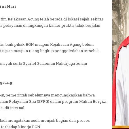
ini Hari
m Kejaksaan Agung telah berada di lokasi sejak sekitar
tas pelayanan di lingkungan kantor praktis tidak berjalan
tulis, baik pihak BGN maupun Kejaksaan Agung belum
 tujuan maupun ruang lingkup penggeledahan tersebut.
ansyah serta Syarief Sulaeman Nahdi juga belum
ngsung
ebut, pemerintah sebelumnya mengungkapkan bahwa
enuhan Pelayanan Gizi (SPPG) dalam program Makan Bergizi
udit internal.
adi mengatakan audit menjadi bagian dari proses
 terhadap kinerja BGN.