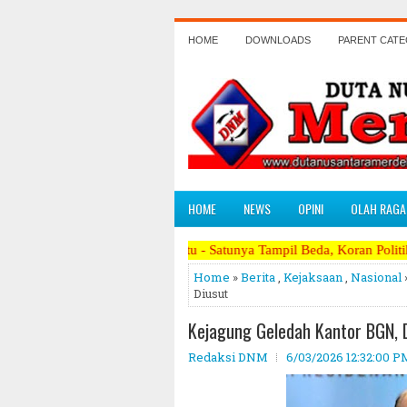
HOME
DOWNLOADS
PARENT CAT
HOME
NEWS
OPINI
OLAH RAGA
Satu - Satunya Tampil Beda, Koran Politik Paling Berani M
Home
»
Berita
,
Kejaksaan
,
Nasional
Diusut
Kejagung Geledah Kantor BGN, D
Redaksi DNM
6/03/2026 12:32:00 P