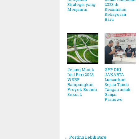
Strategis yang
2023 di
Menjamin
Kecamatan
Kebayoran
Baru
Jelang Mudik
GPP DKI
Idul Fitri 2023,
JAKARTA
WSBP
Luncurkan
Rampungkan
Sejuta Tanda
Proyek Bocimi
Tangan untuk
Seksi 2
Ganjar
Pranowo
← Posting Lebih Baru