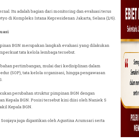
nal. Itu adalah bagian dari monitoring dan evaluasi terus
etyo di Kompleks Istana Kepresidenan Jakarta, Selasa (2/6).
uasi
mpinan BGN merupakan langkah evaluasi yang dilakukan
perkuat tata kelola lembaga tersebut.
 bahan pertimbangan, mulai dari kedisiplinan dalam
edur (SOP), tata kelola organisasi, hingga pengawasan
G.
kukan perubahan struktur pimpinan BGN dengan
n Kepala BGN. Posisi tersebut kini diisi oleh Naniek S
kil Kepala BGN.
Sonjaya juga digantikan oleh Agustina Arumsari serta