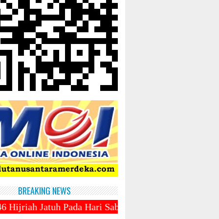
BREAKING NEWS
Pada Hari Sabtu 1 Maret 2025 ~||~ 1 Syawal Jatuh P