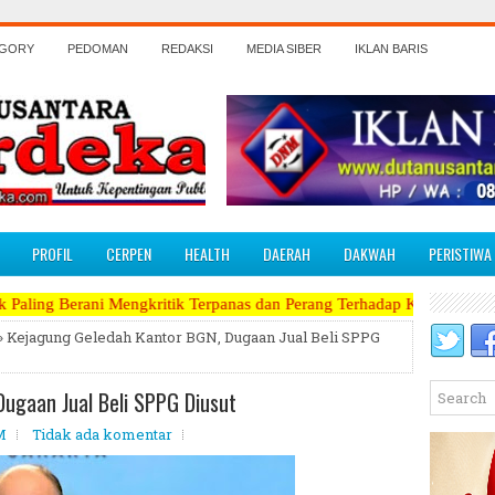
EGORY
PEDOMAN
REDAKSI
MEDIA SIBER
IKLAN BARIS
PROFIL
CERPEN
HEALTH
DAERAH
DAKWAH
PERISTIWA
engkritik Terpanas dan Perang Terhadap Koruptor, Narkoba, Teroris M
» Kejagung Geledah Kantor BGN, Dugaan Jual Beli SPPG
ugaan Jual Beli SPPG Diusut
M
Tidak ada komentar