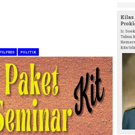
Kilas
Prokl
Ir. Soe
Tahun k
Kemerd
kita tida
PILPRES
POLITIK