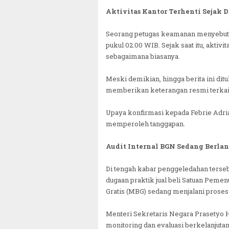
Aktivitas Kantor Terhenti Sejak D
Seorang petugas keamanan menyebut ti
pukul 02.00 WIB. Sejak saat itu, aktivi
sebagaimana biasanya.
Meski demikian, hingga berita ini di
memberikan keterangan resmi terkait
Upaya konfirmasi kepada Febrie Adri
memperoleh tanggapan.
Audit Internal BGN Sedang Berla
Di tengah kabar penggeledahan ters
dugaan praktik jual beli Satuan Pem
Gratis (MBG) sedang menjalani proses a
Menteri Sekretaris Negara Prasetyo H
monitoring dan evaluasi berkelanjutan