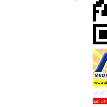
uhammadiyah Tetapkan 1 Ramadhan 1446 Hijriah Jatuh 