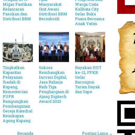
Migas Pastikan
Masyarakat
Warga Cinta
Kelancaran
Ikut Awasi
Kalibata City
Pasokan dan
Distribusi BBM
Gelar Buka
Distribusi BBM
Bersubsidi
Puasa Bersama
Anak Yatim
Tingkatkan
Sukses
Rayakan HUT
Kapasitas
Kembangkan
ke-12, FPKB
Pelayanan
Inovasi Digital,
Gelar
Ibadah di
Jasa Raharja
Barongsai
Kupang,
Raih Tiga
Tarian Dayak
Kementerian
Penghargaan di
dan Sape
PUPR
Ajang Digitech
Rampungkan
Award 2023
Pembangunan
Gereja Katedral
Keuskupan
Agung Kupang
Beranda
Posting Lama →