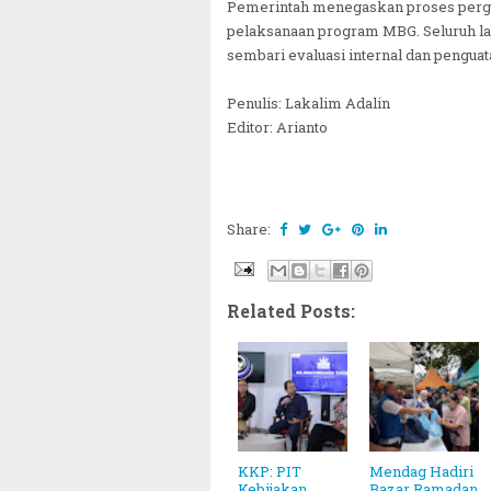
Pemerintah menegaskan proses perg
pelaksanaan program MBG. Seluruh la
sembari evaluasi internal dan penguata
Penulis: Lakalim Adalin
Editor: Arianto
Share:
Related Posts:
KKP: PIT
Mendag Hadiri
Kebijakan
Bazar Ramadan