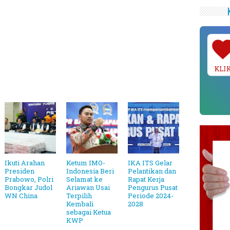
KLI
Ikuti Arahan
Ketum IMO-
IKA ITS Gelar
Presiden
Indonesia Beri
Pelantikan dan
Prabowo, Polri
Selamat ke
Rapat Kerja
Bongkar Judol
Ariawan Usai
Pengurus Pusat
WN China
Terpilih
Periode 2024-
Kembali
2028
sebagai Ketua
KWP