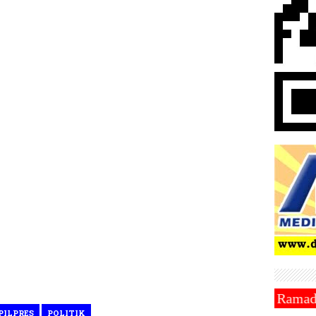
||~ Muhammadiyah Tetapkan 1 Ramadhan 1446 Hijriah 
PILPRES
POLITIK