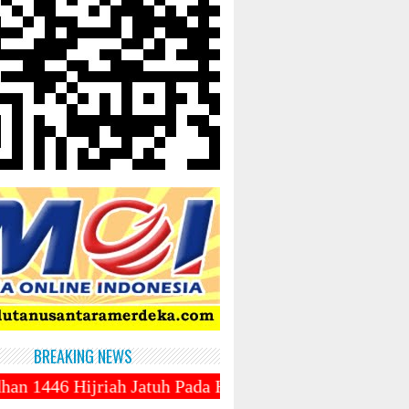
BREAKING NEWS
Jatuh Pada Hari Sabtu 1 Maret 2025 ~||~ 1 Syawal Ja