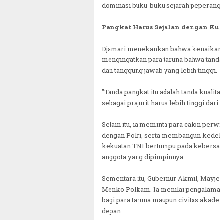
dominasi buku-buku sejarah peperangan
Pangkat Harus Sejalan dengan Ku
Djamari menekankan bahwa kenaikan pa
mengingatkan para taruna bahwa tand
dan tanggung jawab yang lebih tinggi.
"Tanda pangkat itu adalah tanda kuali
sebagai prajurit harus lebih tinggi dari
Selain itu, ia meminta para calon per
dengan Polri, serta membangun kedek
kekuatan TNI bertumpu pada kebersa
anggota yang dipimpinnya.
Sementara itu, Gubernur Akmil, Mayje
Menko Polkam. Ia menilai pengalama
bagi para taruna maupun civitas ak
depan.