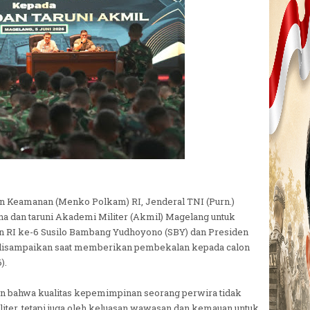
an Keamanan (Menko Polkam) RI, Jenderal TNI (Purn.)
na dan taruni Akademi Militer (Akmil) Magelang untuk
n RI ke-6 Susilo Bambang Yudhoyono (SBY) dan Presiden
t disampaikan saat memberikan pembekalan kepada calon
).
n bahwa kualitas kepemimpinan seorang perwira tidak
ter, tetapi juga oleh keluasan wawasan dan kemauan untuk