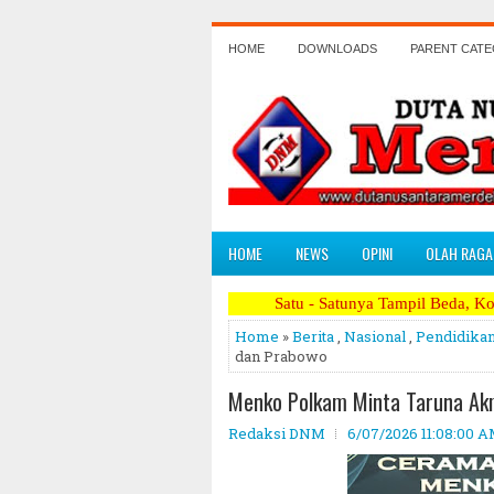
HOME
DOWNLOADS
PARENT CAT
HOME
NEWS
OPINI
OLAH RAGA
Satu - Satunya Tampil Beda, Koran Politik Paling B
Home
»
Berita
,
Nasional
,
Pendidika
dan Prabowo
Menko Polkam Minta Taruna Akm
Redaksi DNM
6/07/2026 11:08:00 