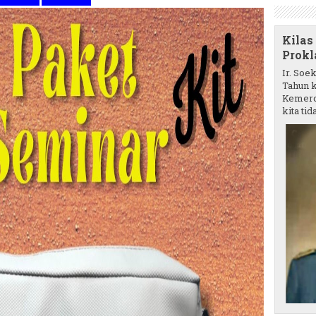
Kilas
Prokl
Ir. Soe
Tahun k
Kemerd
kita tida