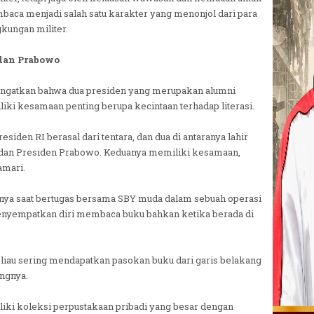
mbaca menjadi salah satu karakter yang menonjol dari para
gkungan militer.
dan Prabowo
gingatkan bahwa dua presiden yang merupakan alumni
ki kesamaan penting berupa kecintaan terhadap literasi.
residen RI berasal dari tentara, dan dua di antaranya lahir
BY dan Presiden Prabowo. Keduanya memiliki kesamaan,
amari.
a saat bertugas bersama SBY muda dalam sebuah operasi
 menyempatkan diri membaca buku bahkan ketika berada di
beliau sering mendapatkan pasokan buku dari garis belakang
angnya.
iki koleksi perpustakaan pribadi yang besar dengan