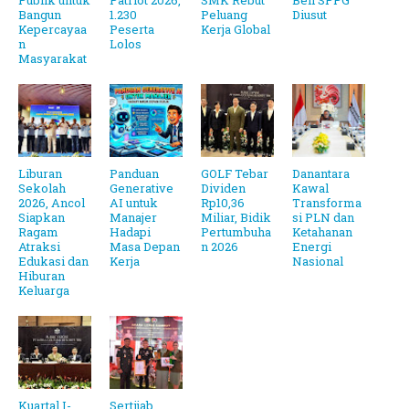
Publik untuk
Patriot 2026,
SMK Rebut
Beli SPPG
Bangun
1.230
Peluang
Diusut
Kepercayaa
Peserta
Kerja Global
n
Lolos
Masyarakat
Liburan
Panduan
GOLF Tebar
Danantara
Sekolah
Generative
Dividen
Kawal
2026, Ancol
AI untuk
Rp10,36
Transforma
Siapkan
Manajer
Miliar, Bidik
si PLN dan
Ragam
Hadapi
Pertumbuha
Ketahanan
Atraksi
Masa Depan
n 2026
Energi
Edukasi dan
Kerja
Nasional
Hiburan
Keluarga
Kuartal I-
Sertijab