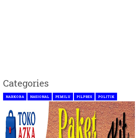
Categories
NARKOBA
NASIONAL
PEMILU
PILPRES
POLITIK