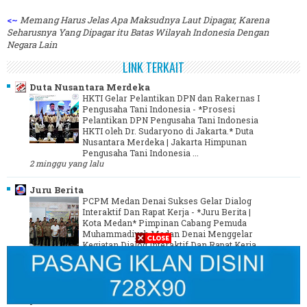
<~
Memang Harus Jelas Apa Maksudnya Laut Dipagar, Karena
Seharusnya Yang Dipagar itu Batas Wilayah Indonesia Dengan
Negara Lain
LINK TERKAIT
Duta Nusantara Merdeka
HKTI Gelar Pelantikan DPN dan Rakernas I
Pengusaha Tani Indonesia
-
*Prosesi
Pelantikan DPN Pengusaha Tani Indonesia
HKTI oleh Dr. Sudaryono di Jakarta.* Duta
Nusantara Merdeka | Jakarta Himpunan
Pengusaha Tani Indonesia ...
2 minggu yang lalu
Juru Berita
PCPM Medan Denai Sukses Gelar Dialog
Interaktif Dan Rapat Kerja
-
*Juru Berita |
Kota Medan* Pimpinan Cabang Pemuda
Muhammadiyah Medan Denai Menggelar
Kegiatan Dialog Interaktif Dan Rapat Kerja
yang dilaksanakan Di Aula ...
3 tahun yang lalu
Media Online Indonesia - MOI
-