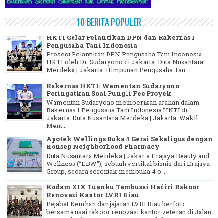
10 BERITA POPULER
HKTI Gelar Pelantikan DPN dan Rakernas I
Pengusaha Tani Indonesia
Prosesi Pelantikan DPN Pengusaha Tani Indonesia
HKTI oleh Dr. Sudaryono di Jakarta. Duta Nusantara
Merdeka | Jakarta Himpunan Pengusaha Tan...
Rakernas HKTI: Wamentan Sudaryono
Peringatkan Soal Pungli Fee Proyek
Wamentan Sudaryono memberikan arahan dalam
Rakernas I Pengusaha Tani Indonesia HKTI di
Jakarta. Duta Nusantara Merdeka | Jakarta Wakil
Ment...
Apotek Wellings Buka 4 Gerai Sekaligus dengan
Konsep Neighborhood Pharmacy
Duta Nusantara Merdeka | Jakarta Erajaya Beauty and
Wellness (“EBW”), sebuah vertikal bisnis dari Erajaya
Group, secara serentak membuka 4 o...
Kodam XIX Tuanku Tambusai Hadiri Rakoor
Renovasi Kantor LVRI Riau
Pejabat Kemhan dan jajaran LVRI Riau berfoto
bersama usai rakoor renovasi kantor veteran di Jalan