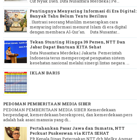
Cut Nyak Dien. Duta Nusantara Merdeka | Pe...
Pentingnya Menyaring Informasi di Era Digital:
Banyak Tahu Belum Tentu Berilmu
. Ilustrasi seorang Muslilm menerapkan cara
menyaring informasi menurut Islam di era digital
dengan membaca Al-Qur'an. Duta Nusantar...
Tekan Stunting Hingga 39 Persen, NTT Dan
Jabar Dapat Bantuan KITA Sehat
Duta Nusantara Merdeka | Jakarta Pemerintah
Indonesia terus mempercepat penguatan sistem
kesehatan nasional melalui sinergi lintas negara. ...
IKLAN BARIS
PEDOMAN PEMBERITAAN MEDIA SIBER
PEDOMAN PEMBERITAAN MEDIA SIBER Kemerdekaan
berpendapat, kemerdekaan berekspresi, dan kemerdekaan pers
adalah hak asasi manusia yang di...
Pertahankan Pasar Jawa dan Sumatra, NTT
Perkuat Puskeswan via KITA SEHAT
Plt Kepala Dinas Peternakan NTT drh Melky Angsar