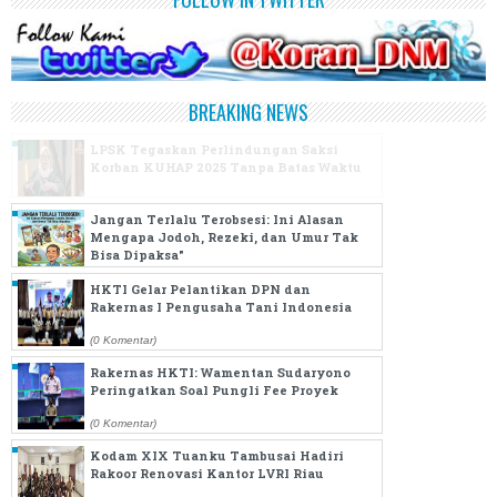
BREAKING NEWS
LPSK Tegaskan Perlindungan Saksi
Korban KUHAP 2025 Tanpa Batas Waktu
(0 Komentar)
Jangan Terlalu Terobsesi: Ini Alasan
Mengapa Jodoh, Rezeki, dan Umur Tak
Bisa Dipaksa"
HKTI Gelar Pelantikan DPN dan
(0 Komentar)
Rakernas I Pengusaha Tani Indonesia
(0 Komentar)
Rakernas HKTI: Wamentan Sudaryono
Peringatkan Soal Pungli Fee Proyek
(0 Komentar)
Kodam XIX Tuanku Tambusai Hadiri
Rakoor Renovasi Kantor LVRI Riau