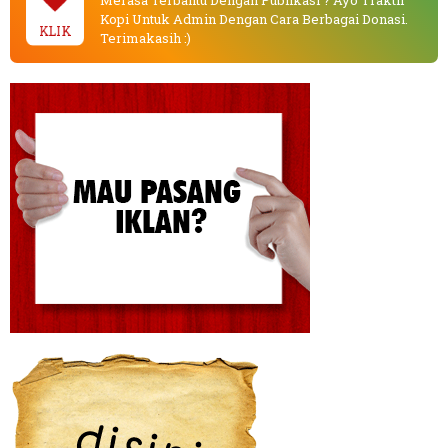
Kopi Untuk Admin Dengan Cara Berbagai Donasi.
KLIK
Terimakasih :)