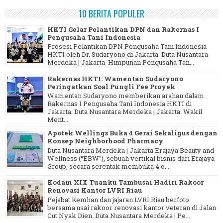
10 BERITA POPULER
HKTI Gelar Pelantikan DPN dan Rakernas I
Pengusaha Tani Indonesia
Prosesi Pelantikan DPN Pengusaha Tani Indonesia
HKTI oleh Dr. Sudaryono di Jakarta. Duta Nusantara
Merdeka | Jakarta Himpunan Pengusaha Tan...
Rakernas HKTI: Wamentan Sudaryono
Peringatkan Soal Pungli Fee Proyek
Wamentan Sudaryono memberikan arahan dalam
Rakernas I Pengusaha Tani Indonesia HKTI di
Jakarta. Duta Nusantara Merdeka | Jakarta Wakil
Ment...
Apotek Wellings Buka 4 Gerai Sekaligus dengan
Konsep Neighborhood Pharmacy
Duta Nusantara Merdeka | Jakarta Erajaya Beauty and
Wellness (“EBW”), sebuah vertikal bisnis dari Erajaya
Group, secara serentak membuka 4 o...
Kodam XIX Tuanku Tambusai Hadiri Rakoor
Renovasi Kantor LVRI Riau
Pejabat Kemhan dan jajaran LVRI Riau berfoto
bersama usai rakoor renovasi kantor veteran di Jalan
Cut Nyak Dien. Duta Nusantara Merdeka | Pe...