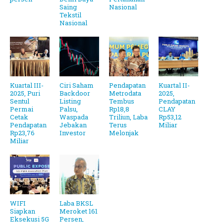
Saing
Nasional
Tekstil
Nasional
Kuartal III-
Ciri Saham
Pendapatan
Kuartal II-
2025, Puri
Backdoor
Metrodata
2025,
Sentul
Listing
Tembus
Pendapatan
Permai
Palsu,
Rp18,8
CLAY
Cetak
Waspada
Triliun, Laba
Rp53,12
Pendapatan
Jebakan
Terus
Miliar
Rp23,76
Investor
Melonjak
Miliar
WIFI
Laba BKSL
Siapkan
Meroket 161
Eksekusi 5G
Persen,