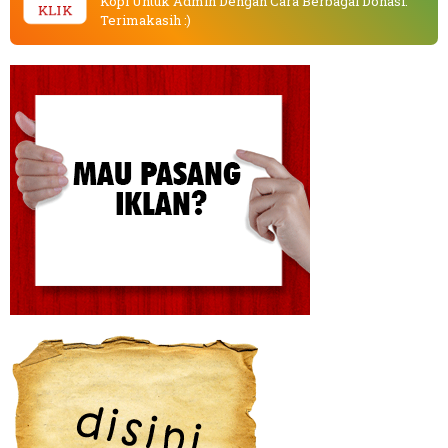
Kopi Untuk Admin Dengan Cara Berbagai Donasi.
KLIK
Terimakasih :)