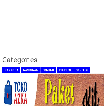
Categories
NARKOBA
NASIONAL
PEMILU
PILPRES
POLITIK