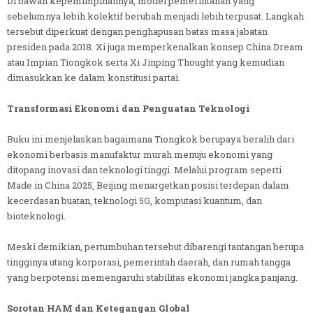
Di bawah kepemimpinannya, model pemerintahan yang
sebelumnya lebih kolektif berubah menjadi lebih terpusat. Langkah
tersebut diperkuat dengan penghapusan batas masa jabatan
presiden pada 2018. Xi juga memperkenalkan konsep China Dream
atau Impian Tiongkok serta Xi Jinping Thought yang kemudian
dimasukkan ke dalam konstitusi partai.
Transformasi Ekonomi dan Penguatan Teknologi
Buku ini menjelaskan bagaimana Tiongkok berupaya beralih dari
ekonomi berbasis manufaktur murah menuju ekonomi yang
ditopang inovasi dan teknologi tinggi. Melalui program seperti
Made in China 2025, Beijing menargetkan posisi terdepan dalam
kecerdasan buatan, teknologi 5G, komputasi kuantum, dan
bioteknologi.
Meski demikian, pertumbuhan tersebut dibarengi tantangan berupa
tingginya utang korporasi, pemerintah daerah, dan rumah tangga
yang berpotensi memengaruhi stabilitas ekonomi jangka panjang.
Sorotan HAM dan Ketegangan Global