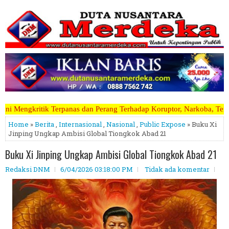
dan Perang Terhadap Koruptor, Narkoba, Teroris Musuh Rakyat ~~~~~>>
Home
»
Berita
,
Internasional
,
Nasional
,
Public Expose
» Buku Xi
Jinping Ungkap Ambisi Global Tiongkok Abad 21
Buku Xi Jinping Ungkap Ambisi Global Tiongkok Abad 21
Redaksi DNM
6/04/2026 03:18:00 PM
Tidak ada komentar