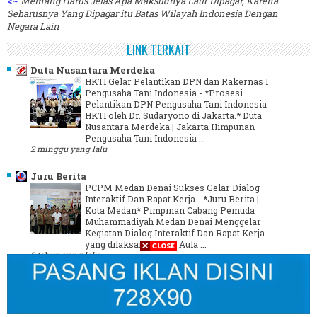
<~
Memang Harus Jelas Apa Maksudnya Laut Dipagar, Karena
Seharusnya Yang Dipagar itu Batas Wilayah Indonesia Dengan
Negara Lain
LINK TERKAIT
Duta Nusantara Merdeka
HKTI Gelar Pelantikan DPN dan Rakernas I
Pengusaha Tani Indonesia
-
*Prosesi
Pelantikan DPN Pengusaha Tani Indonesia
HKTI oleh Dr. Sudaryono di Jakarta.* Duta
Nusantara Merdeka | Jakarta Himpunan
Pengusaha Tani Indonesia ...
2 minggu yang lalu
Juru Berita
PCPM Medan Denai Sukses Gelar Dialog
Interaktif Dan Rapat Kerja
-
*Juru Berita |
Kota Medan* Pimpinan Cabang Pemuda
Muhammadiyah Medan Denai Menggelar
Kegiatan Dialog Interaktif Dan Rapat Kerja
yang dilaksanakan Di Aula ...
3 tahun yang lalu
Media Online Indonesia - MOI
-