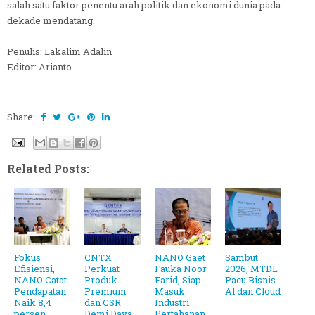
salah satu faktor penentu arah politik dan ekonomi dunia pada
dekade mendatang.
Penulis: Lakalim Adalin
Editor: Arianto
Share:
Related Posts:
Fokus
CNTX
NANO Gaet
Sambut
Efisiensi,
Perkuat
Fauka Noor
2026, MTDL
NANO Catat
Produk
Farid, Siap
Pacu Bisnis
Pendapatan
Premium
Masuk
Al dan Cloud
Naik 8,4
dan CSR
Industri
persen
Demi Daya
Pertahanan